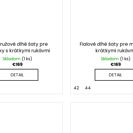
ružové dlhé šaty pre
Fialové dlhé šaty pre 
y s krátkymi rukávmi
krátkymi rukáv
Skladom
(1 ks)
Skladom
(1 ks)
€169
€169
DETAIL
DETAIL
42
44