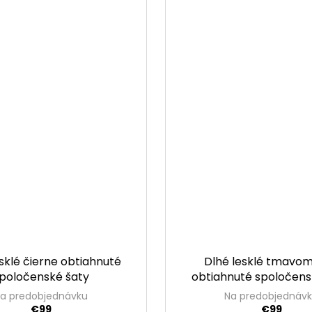
sklé čierne obtiahnuté
Dlhé lesklé tmavo
poločenské šaty
obtiahnuté spoločens
a predobjednávku
Na predobjednáv
€99
€99