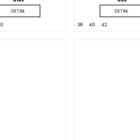
€169
€69
DETAIL
DETAIL
40
38
40
42