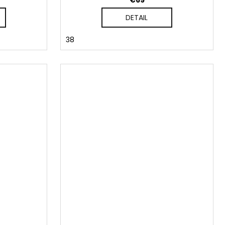
€69
DETAIL
38