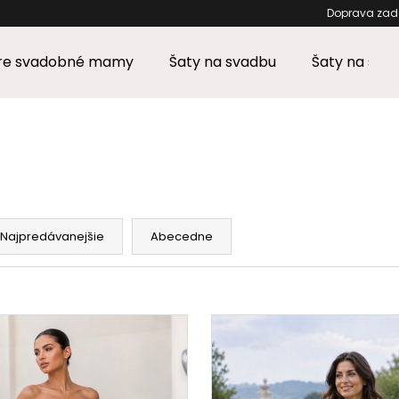
Doprava zad
pre svadobné mamy
Šaty na svadbu
Šaty na stu
Čo potrebujete nájsť?
HĽADAŤ
Najpredávanejšie
Abecedne
Odporúčame