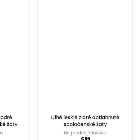
modré
Dlhé lesklé zlaté obtiahnuté
ké šaty
spoločenské šaty
ku
Na predobjednávku
€99