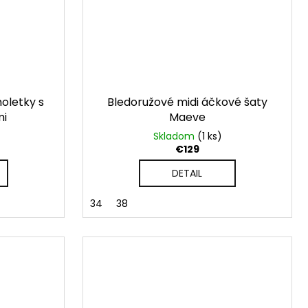
moletky s
Bledoružové midi áčkové šaty
mi
Maeve
Skladom
(1 ks)
€129
DETAIL
34
38