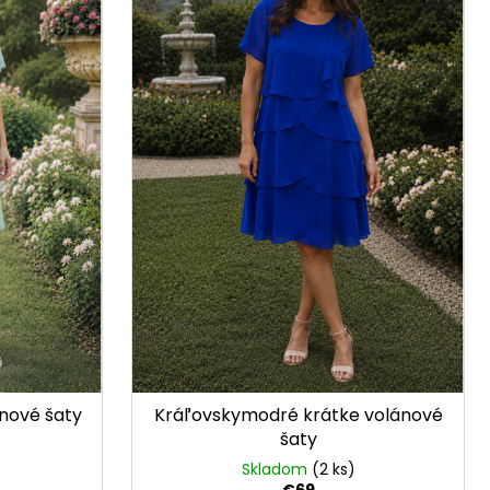
nové šaty
Kráľovskymodré krátke volánové
šaty
Skladom
(2 ks)