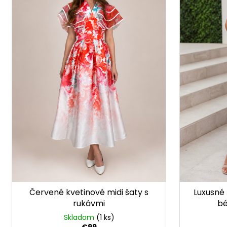
r
s
o
p
d
r
u
o
k
d
t
u
o
k
v
t
o
v
Červené kvetinové midi šaty s
Luxusné 
rukávmi
bé
Skladom
(1 ks)