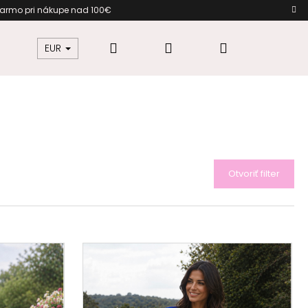
armo pri nákupe nad 100€ Darč
Hľadať
Prihlásenie
Nákupný
žkovú
Šaty pre moletky
Dámska móda
EUR
košík
Otvoriť filter