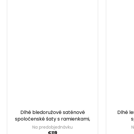
Dlhé bledoružové saténové
Dlhé le
spoločenské šaty s ramienkami,
s
rozparkom a šnurovaním na
Na predobjednávku
N
chrbte
€119