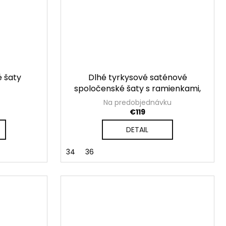
é šaty
Dlhé tyrkysové saténové
spoločenské šaty s ramienkami,
rozparkom a šnurovaním na
Na predobjednávku
chrbte
€119
DETAIL
34
36