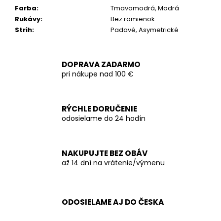
Farba
:
Tmavomodrá, Modrá
Rukávy
:
Bez ramienok
Strih
:
Padavé, Asymetrické
DOPRAVA ZADARMO
pri nákupe nad 100 €
RÝCHLE DORUČENIE
odosielame do 24 hodín
NAKUPUJTE BEZ OBÁV
až 14 dní na vrátenie/výmenu
ODOSIELAME AJ DO ČESKA