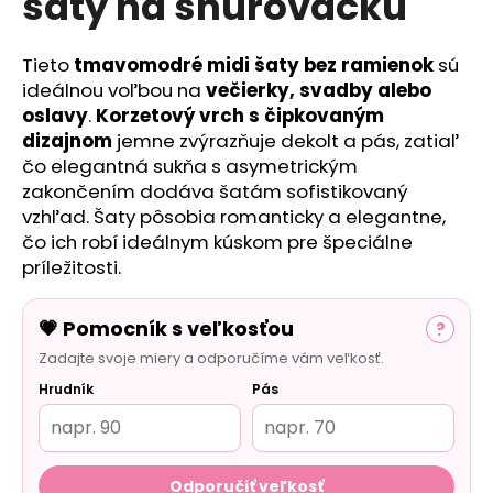
šaty na šnúrovačku
č
a
m
Tieto
tmavomodré midi šaty bez ramienok
sú
e
ideálnou voľbou na
večierky, svadby alebo
oslavy
.
Korzetový vrch s čipkovaným
dizajnom
jemne zvýrazňuje dekolt a pás, zatiaľ
čo elegantná sukňa s asymetrickým
zakončením dodáva šatám sofistikovaný
vzhľad. Šaty pôsobia romanticky a elegantne,
čo ich robí ideálnym kúskom pre špeciálne
príležitosti.
💗 Pomocník s veľkosťou
?
Zadajte svoje miery a odporučíme vám veľkosť.
Hrudník
Pás
Odporučiť veľkosť