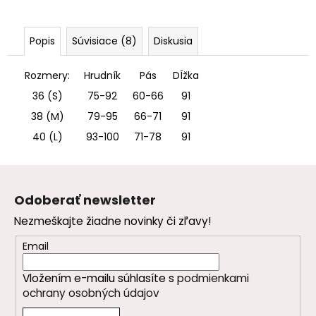
Popis
Súvisiace (8)
Diskusia
Rozmery:
Hrudník
Pás
DÍžka
36 (S)
75-92
60-66
91
38 (M)
79-95
66-71
91
40 (L)
93-100
71-78
91
Z
á
Odoberať newsletter
p
Nezmeškajte žiadne novinky či zľavy!
ä
t
Email
i
Vložením e-mailu súhlasíte s
podmienkami
e
ochrany osobných údajov