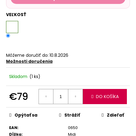
VEĽKOSŤ
Môžeme doručiť do:
10.8.2026
Možnosti doručenia
Skladom
(1 ks)
€79
DO KOŠÍKA
Jednotková
cena:
Opýtať sa
Strážiť
Zdieľať
EAN
:
0650
Dĺžka
:
Midi