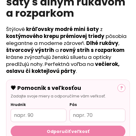
šaty s dlhým rukávom
č
a
a rozparkom
m
e
Štýlové
kráľovsky modré mini šaty
z
kostýmového krepu prémiovej triedy
pôsobia
elegantne a moderne zároveň.
Dlhé rukávy
,
štvorcový výstrih
a
rovný strih s rozparkom
krásne zvýrazňujú ženskú siluetu a opticky
predlžujú nohy. Perfektná voľba na
večierok,
oslavu či koktejlovú párty
.
💗 Pomocník s veľkosťou
?
Zadajte svoje miery a odporučíme vám veľkosť.
Hrudník
Pás
Odporučiť veľkosť