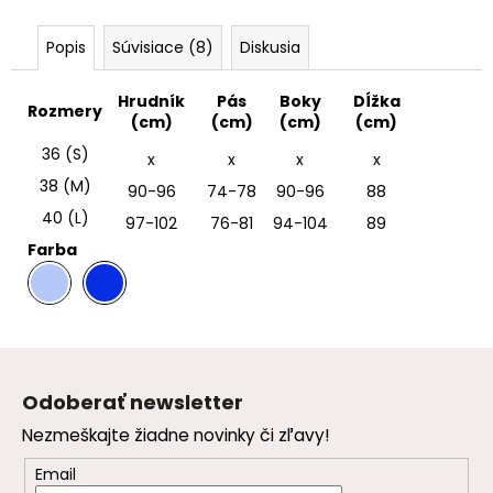
Popis
Súvisiace (8)
Diskusia
Hrudník
Pás
Boky
Dĺžka
Rozmery
(cm)
(cm)
(cm)
(cm)
36 (S)
x
x
x
x
38 (M)
90-96
74-78
90-96
88
40 (L)
97-102
76-81
94-104
89
Farba
.
Z
á
Odoberať newsletter
p
Nezmeškajte žiadne novinky či zľavy!
ä
t
Email