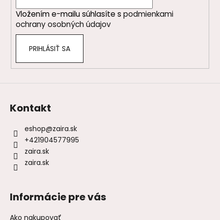
i
Vložením e-mailu súhlasíte s
podmienkami
e
ochrany osobných údajov
PRIHLÁSIŤ SA
Kontakt
eshop
@
zaira.sk
+421904577995
zaira.sk
zaira.sk
Informácie pre vás
Ako nakupovať