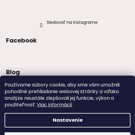
Sledovať na Instagrame
Facebook
Blog
Šaty na stužkovú 2026: trendy, farby a
Používame súbory cookie, aby sme vám umožnili
strihy
pohodlné prehliadanie webovej stránky a vďaka
analýze neustále zlepšovali jej funkcie, výkon a
Najväčšie módne chyby, ktoré ženy robia
na svadbách
použiteľnosť.
Viac informácií
Svadby – tipy, ako sa obliecť na svadbu
Nastavenie
Vytvoril Shoptet