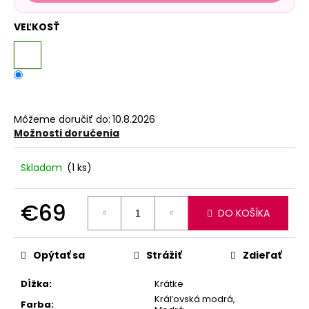
VEĽKOSŤ
Môžeme doručiť do:
10.8.2026
Možnosti doručenia
Skladom
(1 ks)
€69
DO KOŠÍKA
Jednotková
cena:
Opýtať sa
Strážiť
Zdieľať
Dĺžka
:
Krátke
Kráľovská modrá,
Farba
: