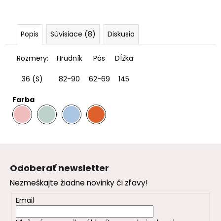
Popis
Súvisiace (8)
Diskusia
Rozmery:
Hrudník
Pás
DÍžka
36 (S)
82-90
62-69
145
Farba
.
.
.
Z
á
Odoberať newsletter
p
Nezmeškajte žiadne novinky či zľavy!
ä
t
Email
i