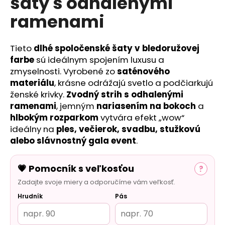
šaty s odhalenými
č
a
ramenami
m
e
Tieto
dlhé spoločenské šaty v bledoružovej
farbe
sú ideálnym spojením luxusu a
zmyselnosti. Vyrobené zo
saténového
materiálu
, krásne odrážajú svetlo a podčiarkujú
ženské krivky.
Zvodný strih s odhalenými
ramenami
, jemným
nariasením na bokoch
a
hlbokým rozparkom
vytvára efekt „wow“
ideálny na
ples, večierok, svadbu, stužkovú
alebo slávnostný gala event
.
💗 Pomocník s veľkosťou
?
Zadajte svoje miery a odporučíme vám veľkosť.
Hrudník
Pás