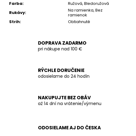
Farba
:
Ružová, Bledoružová
Na ramienka, Bez
Rukávy
:
ramienok
Strih
:
Obtiahnuté
DOPRAVA ZADARMO
pri nákupe nad 100 €
RÝCHLE DORUČENIE
odosielame do 24 hodín
NAKUPUJTE BEZ OBÁV
až 14 dní na vrátenie/výmenu
ODOSIELAME AJ DO ČESKA