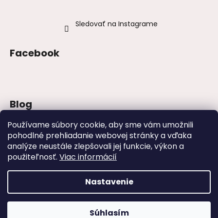
Sledovať na Instagrame
Facebook
Blog
Šaty na stužkovú 2026: trendy, farby a
Používame súbory cookie, aby sme vám umožnili
strihy
pohodlné prehliadanie webovej stránky a vďaka
analýze neustále zlepšovali jej funkcie, výkon a
Najväčšie módne chyby, ktoré ženy robia
na svadbách
použiteľnosť.
Viac informácií
Svadby – tipy, ako sa obliecť na svadbu
Nastavenie
Vytvoril Shoptet
Súhlasím
Copyright 2026
www.zaira.sk
. Všetky práva vyhradené.