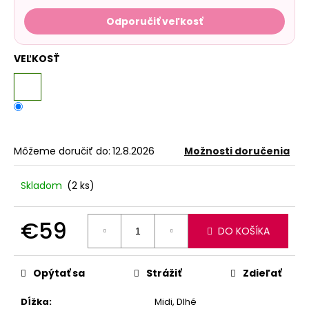
Odporučiť veľkosť
VEĽKOSŤ
Môžeme doručiť do:
12.8.2026
Možnosti doručenia
Skladom
(2 ks)
€59
DO KOŠÍKA
Jednotková
cena:
Opýtať sa
Strážiť
Zdieľať
Dĺžka
:
Midi, Dlhé