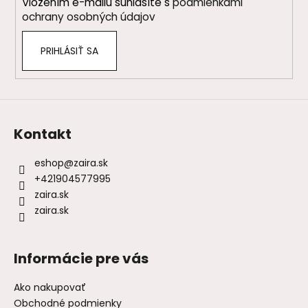
Vložením e-mailu súhlasíte s
podmienkami
e
ochrany osobných údajov
PRIHLÁSIŤ SA
Kontakt
eshop
@
zaira.sk
+421904577995
zaira.sk
zaira.sk
Informácie pre vás
Ako nakupovať
Obchodné podmienky