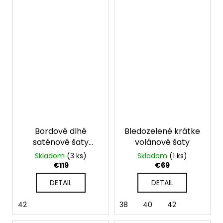
Bordové dlhé
Bledozelené krátke
saténové šaty
volánové šaty
Serena na viazanie
Skladom
(3 ks)
Skladom
(1 ks)
€119
€69
DETAIL
DETAIL
42
38
40
42