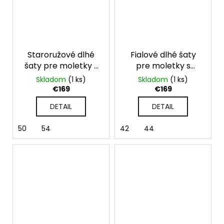
Staroružové dlhé
Fialové dlhé šaty
šaty pre moletky s
pre moletky s
krátkymi rukávmi
krátkymi rukávmi
Skladom
(1 ks)
Skladom
(1 ks)
€169
€169
DETAIL
DETAIL
50
54
42
44