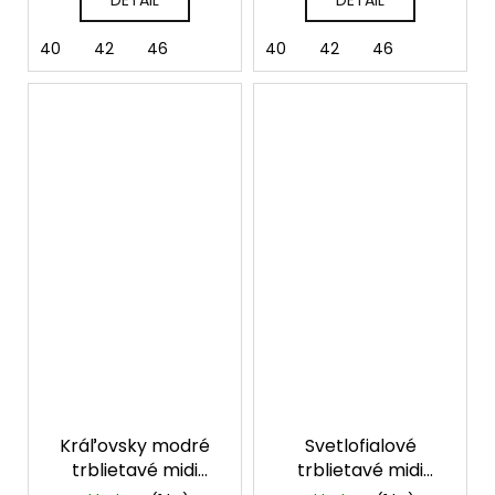
DETAIL
DETAIL
40
42
46
40
42
46
Kráľovsky modré
Svetlofialové
trblietavé midi
trblietavé midi
spoločenské šaty
spoločenské šaty