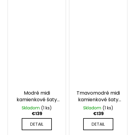
Modré midi
Tmavomodré midi
kamienkové šaty
kamienkové šaty
pre moletky
pre moletky
Skladom
(1 ks)
Skladom
(1 ks)
€139
€139
DETAIL
DETAIL