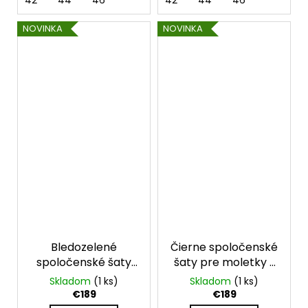
42
44
46
42
44
46
NOVINKA
NOVINKA
Bledozelené
Čierne spoločenské
spoločenské šaty
šaty pre moletky s
pre moletky s
odhalenými
Skladom
(1 ks)
Skladom
(1 ks)
odhalenými
ramenami
€189
€189
ramenami