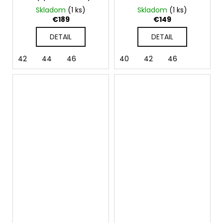
odhalenými
spoločenské šaty
Skladom
(1 ks)
Skladom
(1 ks)
ramenami
na viazanie Ruby
€189
€149
DETAIL
DETAIL
42
44
46
40
42
46