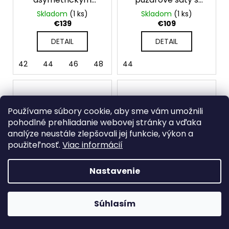
volánom a voľným
krátkym rukávom
Skladom
(1 ks)
Skladom
(1 ks)
strihom
€139
€109
DETAIL
DETAIL
42
44
46
48
44
Používame súbory cookie, aby sme vám umožnili
pohodlné prehliadanie webovej stránky a vďaka
analýze neustále zlepšovali jej funkcie, výkon a
použiteľnosť.
Viac informácií
Nastavenie
Súhlasím