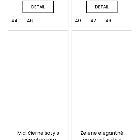
DETAIL
DETAIL
44
46
40
42
46
Midi čierne šaty s
Zelené elegantné
asymetrickým
puzdrové šaty s