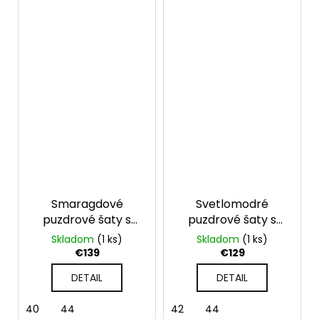
Smaragdové
Svetlomodré
puzdrové šaty s
puzdrové šaty s
krátkym rukávom
krátkym rukávom
Skladom
(1 ks)
Skladom
(1 ks)
Millie
Iris
€139
€129
DETAIL
DETAIL
40
44
42
44