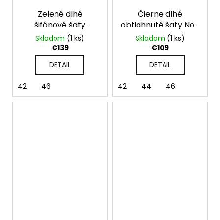
Zelené dlhé
Čierne dlhé
šifónové šaty
obtiahnuté šaty Noir
Ophelia
na jedno rameno
Skladom
(1 ks)
Skladom
(1 ks)
€139
€109
DETAIL
DETAIL
42
46
42
44
46