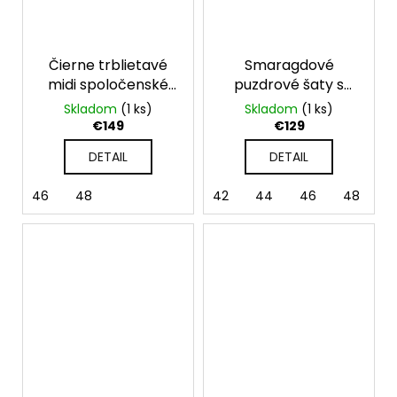
Čierne trblietavé
Smaragdové
midi spoločenské
puzdrové šaty s
šaty
krátkym rukávom
Skladom
(1 ks)
Skladom
(1 ks)
Olivia
€149
€129
DETAIL
DETAIL
46
48
42
44
46
48