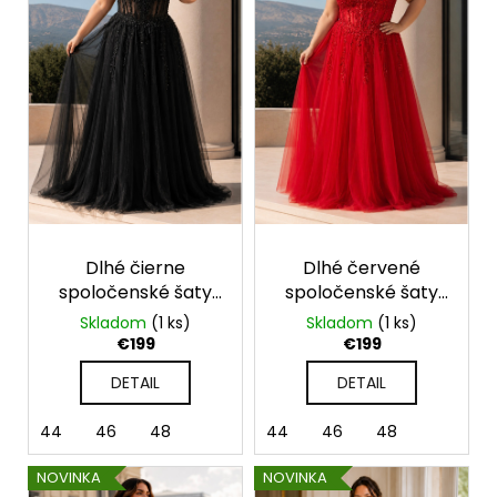
u
s
á
k
p
j
t
r
s
o
o
ť
v
d
?
u
k
t
o
HĽADAŤ
Dlhé čierne
Dlhé červené
v
spoločenské šaty
spoločenské šaty
pre moletky s
pre moletky s
Skladom
(1 ks)
Skladom
(1 ks)
tylovou sukňou a
tylovou sukňou a
€199
€199
O
čipkou
čipkou
d
DETAIL
DETAIL
p
o
44
46
48
44
46
48
r
ú
NOVINKA
NOVINKA