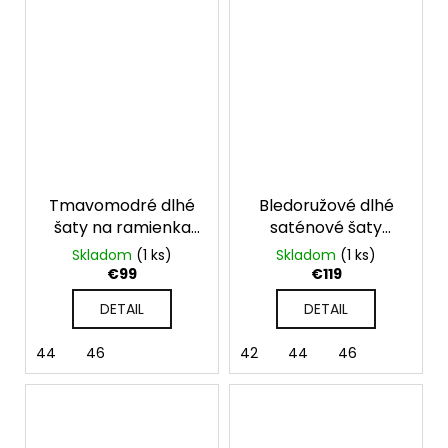
Tmavomodré dlhé
Bledoružové dlhé
šaty na ramienka
saténové šaty
Mirelle
Serena na viazanie
Skladom
(1 ks)
Skladom
(1 ks)
€99
€119
DETAIL
DETAIL
44
46
42
44
46