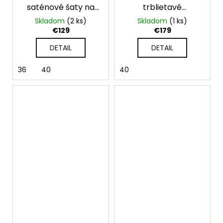
saténové šaty na
trblietavé
jedno rameno
spoločenské šaty s
Skladom
(2 ks)
Skladom
(1 ks)
rozparkom
€129
€179
DETAIL
DETAIL
36
40
40