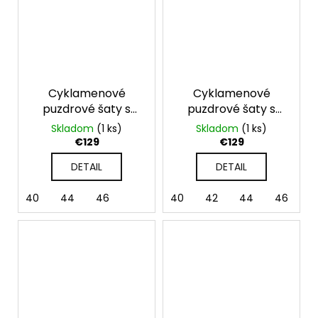
Cyklamenové
Cyklamenové
puzdrové šaty s
puzdrové šaty s
dlhým rukávom
krátkym rukávom
Skladom
(1 ks)
Skladom
(1 ks)
Nellie
€129
€129
DETAIL
DETAIL
40
44
46
40
42
44
46