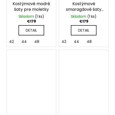
Kostýmové modré
Kostýmové
šaty pre moletky
smaragdové šaty
pre moletky
Skladom
(1 ks)
Skladom
(1 ks)
€179
€179
DETAIL
DETAIL
42
44
48
42
44
48