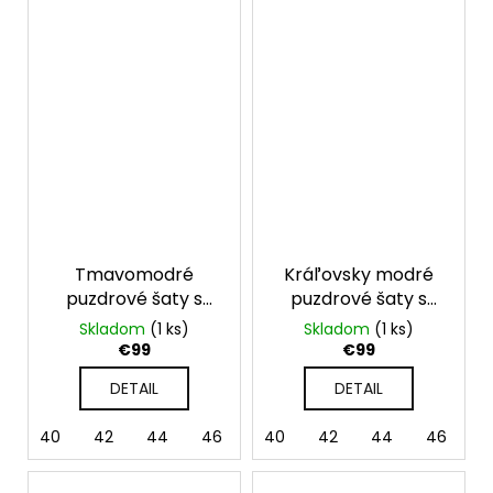
Tmavomodré
Kráľovsky modré
puzdrové šaty s
puzdrové šaty s
krátkym rukávom
krátkym rukávom
Skladom
(1 ks)
Skladom
(1 ks)
€99
€99
DETAIL
DETAIL
40
42
44
46
40
42
44
46