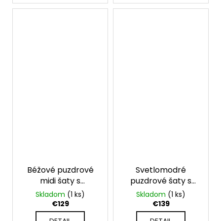
Béžové puzdrové
Svetlomodré
midi šaty s
puzdrové šaty s
kvetinovou
krátkym rukávom
Skladom
(1 ks)
Skladom
(1 ks)
aplikáciou
Grace
€129
€139