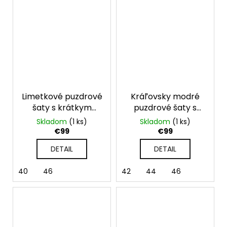
Limetkové puzdrové
Kráľovsky modré
šaty s krátkym
puzdrové šaty s
rukávom
krátkym rukávom
Skladom
(1 ks)
Skladom
(1 ks)
Elise
€99
€99
DETAIL
DETAIL
40
46
42
44
46