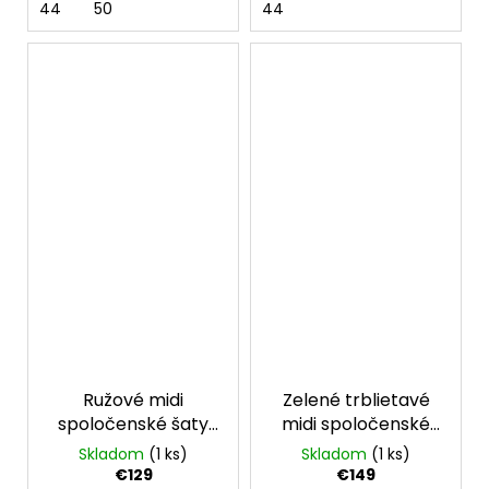
44
50
44
Ružové midi
Zelené trblietavé
spoločenské šaty
midi spoločenské
pre moletky
šaty
Skladom
(1 ks)
Skladom
(1 ks)
€129
€149