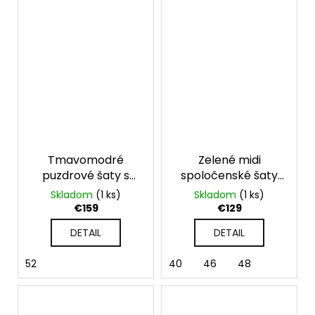
Tmavomodré
Zelené midi
puzdrové šaty s
spoločenské šaty
krátkym rukávom
pre moletky
Skladom
(1 ks)
Skladom
(1 ks)
Anna
€159
€129
DETAIL
DETAIL
52
40
46
48