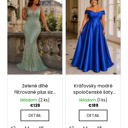
č
a
m
e
Zelené dlhé
Kráľovsky modré
flitrované plus size
spoločenské šaty
šaty Eleonora
pre moletky s
Skladom
(2 ks)
Skladom
(1 ks)
odhalenými
€139
€189
ramenami
DETAIL
DETAIL