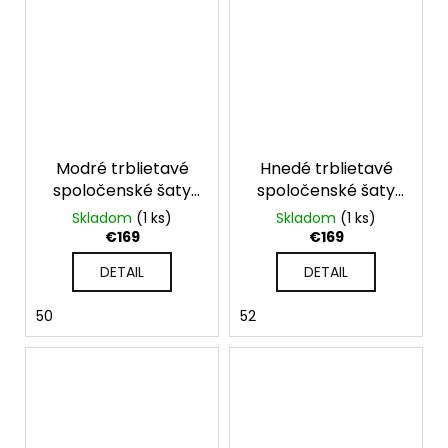
Modré trblietavé
Hnedé trblietavé
spoločenské šaty
spoločenské šaty
pre moletky Julia
pre moletky Julia
Skladom
(1 ks)
Skladom
(1 ks)
€169
€169
DETAIL
DETAIL
50
52