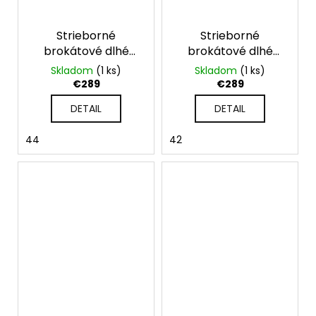
Strieborné
Strieborné
brokátové dlhé
brokátové dlhé
spoločenské šaty
spoločenské šaty
Skladom
(1 ks)
Skladom
(1 ks)
bez ramienok
€289
€289
DETAIL
DETAIL
44
42