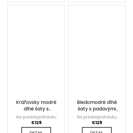
Kráľovsky modré
Bledomodré dlhé
dlhé šaty s
šaty s padavými
padavými rukávmi
rukávmi Valentina
Na predobjednávku
Na predobjednávku
Valentina
€129
€129