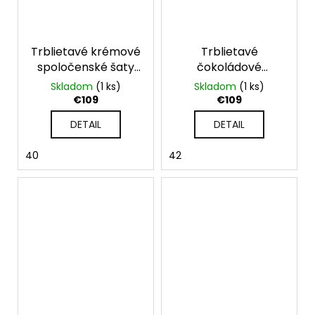
Trblietavé krémové
Trblietavé
spoločenské šaty
čokoládové
pre moletky s
spoločenské šaty
Skladom
(1 ks)
Skladom
(1 ks)
rukávmi
pre moletky s
€109
€109
rukávmi
DETAIL
DETAIL
40
42