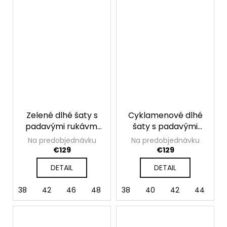
Zelené dlhé šaty s
Cyklamenové dlhé
padavými rukávmi
šaty s padavými
Valentina
rukávmi Valentina
Na predobjednávku
Na predobjednávku
€129
€129
DETAIL
DETAIL
38
42
46
48
50
38
40
42
44
4