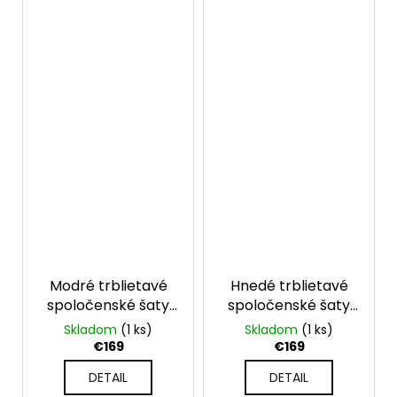
Modré trblietavé
Hnedé trblietavé
spoločenské šaty
spoločenské šaty
pre moletky Julia
pre moletky Julia
Skladom
(1 ks)
Skladom
(1 ks)
€169
€169
DETAIL
DETAIL