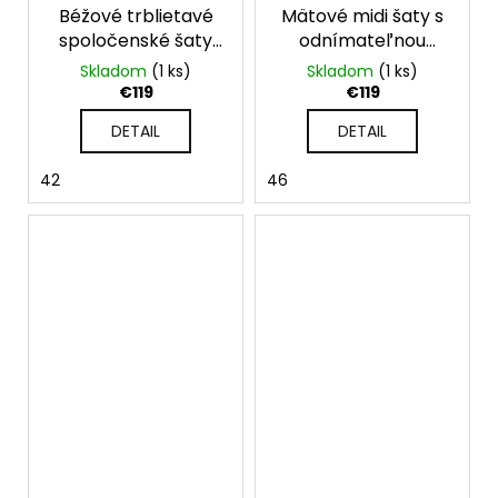
Béžové trblietavé
Mätové midi šaty s
spoločenské šaty
odnímateľnou
na gumičku s
kvetinovou
Skladom
(1 ks)
Skladom
(1 ks)
rukávmi
aplikáciou
€119
€119
DETAIL
DETAIL
42
46