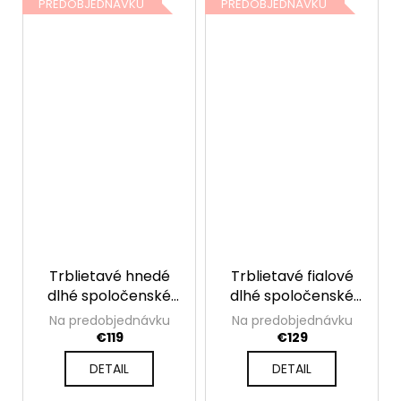
PREDOBJEDNÁVKU
PREDOBJEDNÁVKU
Trblietavé hnedé
Trblietavé fialové
dlhé spoločenské
dlhé spoločenské
šaty s rozparkom
šaty s rozparkom
Na predobjednávku
Na predobjednávku
€119
€129
DETAIL
DETAIL