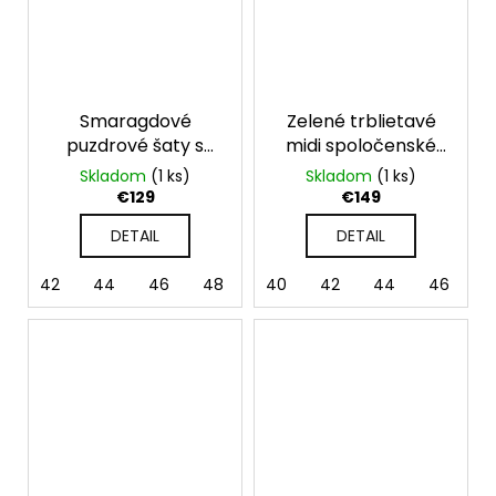
Smaragdové
Zelené trblietavé
puzdrové šaty s
midi spoločenské
krátkym rukávom
šaty
Skladom
(1 ks)
Skladom
(1 ks)
Olivia
€129
€149
DETAIL
DETAIL
42
44
46
48
40
42
44
46