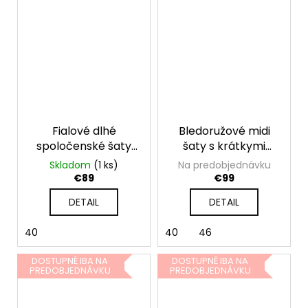
Fialové dlhé
Bledoružové midi
spoločenské šaty
šaty s krátkymi
pre moletky
rukávmi
Skladom
(1 ks)
Na predobjednávku
€89
€99
DETAIL
DETAIL
40
40
46
DOSTUPNÉ IBA NA
DOSTUPNÉ IBA NA
PREDOBJEDNÁVKU
PREDOBJEDNÁVKU