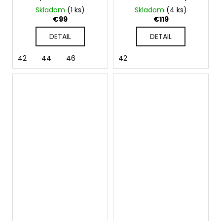
Mirelle
Serena na viazanie
Skladom
(1 ks)
Skladom
(4 ks)
€99
€119
DETAIL
DETAIL
42
44
46
42