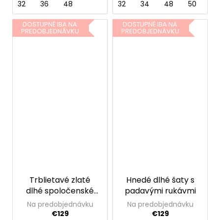
32
36
48
32
34
48
50
DOSTUPNÉ IBA NA
DOSTUPNÉ IBA NA
PREDOBJEDNÁVKU
PREDOBJEDNÁVKU
Trblietavé zlaté
Hnedé dlhé šaty s
dlhé spoločenské
padavými rukávmi
šaty s rozparkom
Na predobjednávku
Na predobjednávku
€129
€129