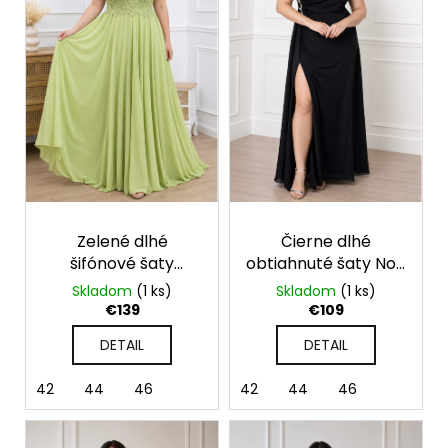
u
s
á
k
p
j
t
r
s
o
o
ť
v
d
?
u
k
t
o
HĽADAŤ
Zelené dlhé
Čierne dlhé
v
šifónové šaty
obtiahnuté šaty Noir
Ophelia
na jedno rameno
Skladom
(1 ks)
Skladom
(1 ks)
€139
€109
O
d
DETAIL
DETAIL
p
o
42
44
46
42
44
46
r
ú