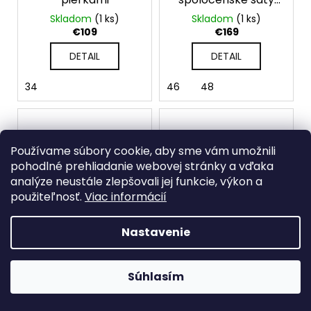
pre moletky
Skladom
(1 ks)
Skladom
(1 ks)
€109
€169
DETAIL
DETAIL
34
46
48
Používame súbory cookie, aby sme vám umožnili
pohodlné prehliadanie webovej stránky a vďaka
analýze neustále zlepšovali jej funkcie, výkon a
použiteľnosť.
Viac informácií
Nastavenie
Súhlasím