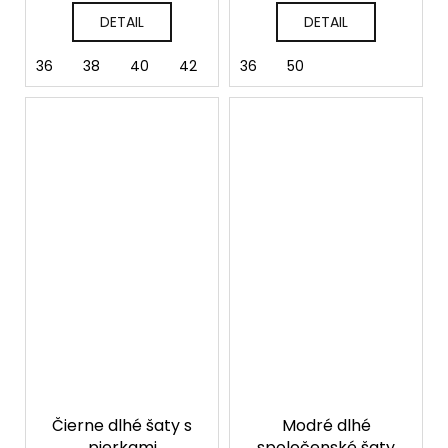
DETAIL
DETAIL
36
38
40
42
44
36
50
Čierne dlhé šaty s
Modré dlhé
pierkami
spoločenské šaty