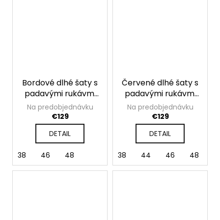
Bordové dlhé šaty s
Červené dlhé šaty s
padavými rukávmi
padavými rukávmi
Valentina
Valentina
Na predobjednávku
Na predobjednávku
€129
€129
DETAIL
DETAIL
38
46
48
38
44
46
48
5