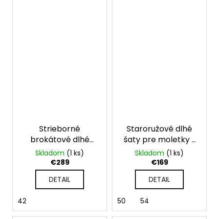
Strieborné
Staroružové dlhé
brokátové dlhé
šaty pre moletky s
spoločenské šaty
krátkymi rukávmi
Skladom
(1 ks)
Skladom
(1 ks)
€289
€169
DETAIL
DETAIL
42
50
54