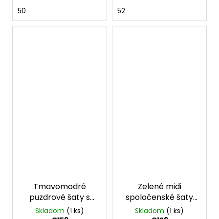
50
52
Tmavomodré
Zelené midi
puzdrové šaty s
spoločenské šaty
krátkym rukávom
pre moletky
Skladom
(1 ks)
Skladom
(1 ks)
Anna