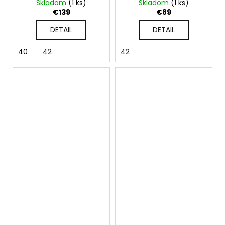
Skladom
(1 ks)
Skladom
(1 ks)
rukávmi
€139
€89
DETAIL
DETAIL
40
42
42