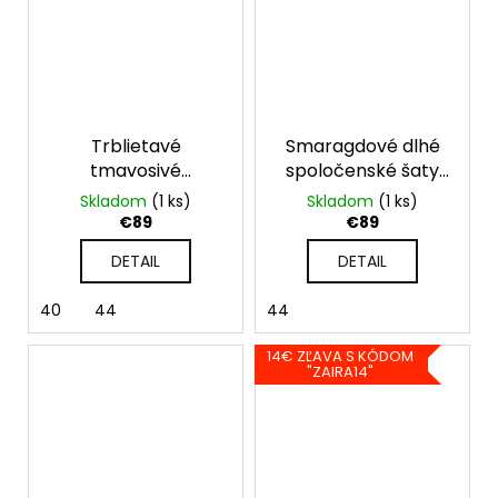
Trblietavé
Smaragdové dlhé
tmavosivé
spoločenské šaty
spoločenské šaty
pre moletky
Skladom
(1 ks)
Skladom
(1 ks)
pre moletky
€89
€89
DETAIL
DETAIL
40
44
44
14€ ZĽAVA S KÓDOM
"ZAIRA14"