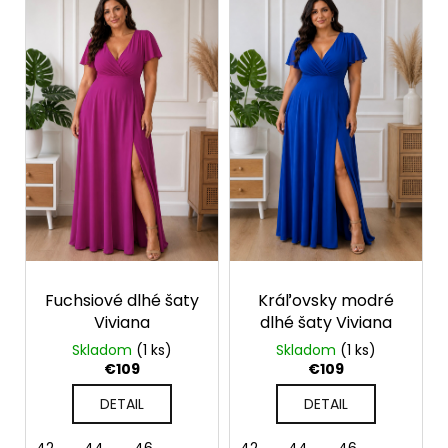
č
a
m
e
Fuchsiové dlhé šaty
Kráľovsky modré
Viviana
dlhé šaty Viviana
Skladom
(1 ks)
Skladom
(1 ks)
€109
€109
DETAIL
DETAIL