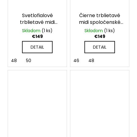
Svetlofialové
Čierne trblietavé
trblietavé midi
midi spoločenské
spoločenské šaty
šaty
Skladom
(1 ks)
Skladom
(1 ks)
€149
€149
DETAIL
DETAIL
48
50
46
48