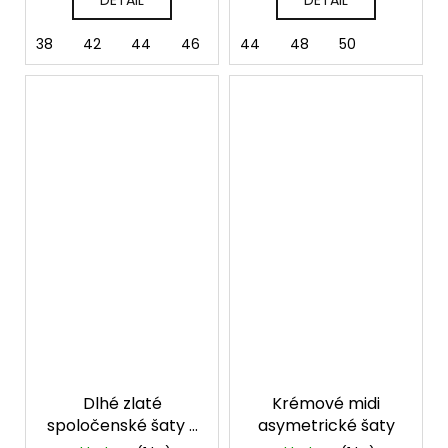
DETAIL
DETAIL
38
42
44
46
48
44
50
48
52
50
Dlhé zlaté
Krémové midi
spoločenské šaty s
asymetrické šaty
flitrami a tylovými