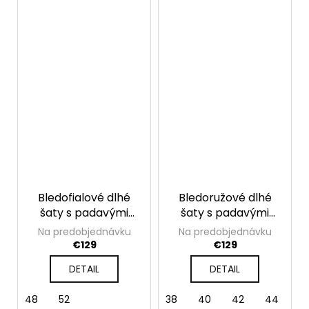
Bledofialové dlhé
Bledoružové dlhé
šaty s padavými
šaty s padavými
rukávmi Valentina
rukávmi Valentina
Na predobjednávku
Na predobjednávku
€129
€129
DETAIL
DETAIL
48
52
38
40
42
44
4