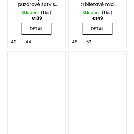
puzdrové šaty s
trblietavé midi
krátkym rukávom
spoločenské šaty
Skladom
(1 ks)
Skladom
(1 ks)
Millie
€139
€149
DETAIL
DETAIL
40
44
48
52