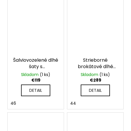
Šalviovozelené dlhé
Strieborné
šaty s
brokátové dlhé
odnímateľnou
spoločenské šaty
Skladom
(1 ks)
Skladom
(1 ks)
kvetinovou
bez ramienok
€119
€289
aplikáciou
DETAIL
DETAIL
46
44