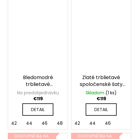
Bledomodré
Zlaté trblietavé
trblietavé
spoločenské šaty
spoločenské šaty
pre moletky
Na predobjednávku
Skladom
(1 ks)
pre moletky
€119
€119
DETAIL
DETAIL
42
44
46
48
50
42
52
44
46
DOSTUPNÉ IBA NA
DOSTUPNÉ IBA NA