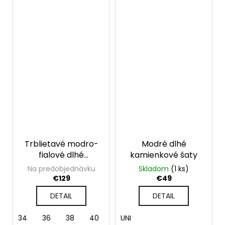
Trblietavé modro-
Modré dlhé
fialové dlhé
kamienkové šaty
spoločenské šaty s
Na predobjednávku
Skladom
(1 ks)
rozparkom
€129
€49
DETAIL
DETAIL
34
36
38
40
44
UNI
46
48