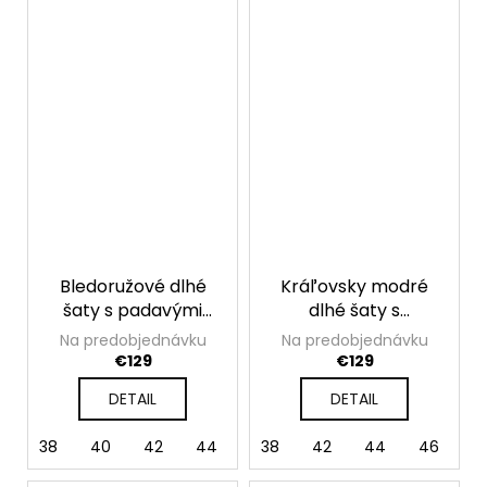
Bledoružové dlhé
Kráľovsky modré
šaty s padavými
dlhé šaty s
rukávmi Valentina
padavými rukávmi
Na predobjednávku
Na predobjednávku
Valentina
€129
€129
DETAIL
DETAIL
38
40
42
44
46
38
48
42
50
44
52
46
4