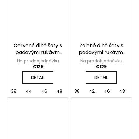
Červené dlhé šaty s
Zelené dlhé šaty s
padavými rukávmi
padavými rukávmi
Valentina
Valentina
Na predobjednávku
Na predobjednávku
€129
€129
DETAIL
DETAIL
38
44
46
48
50
38
42
46
48
5