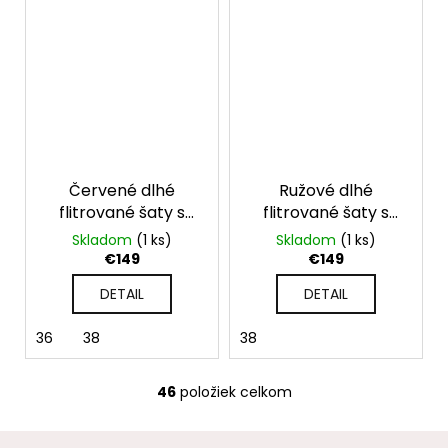
Červené dlhé
Ružové dlhé
flitrované šaty s
flitrované šaty s
dlhými rukávmi
dlhými rukávmi
Skladom
(1 ks)
Skladom
(1 ks)
€149
€149
DETAIL
DETAIL
36
38
38
46
položiek celkom
O
v
Z
l