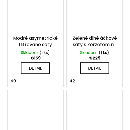
Modré asymetrické
Zelené dlhé áčkové
flitrované šaty
šaty s korzetom na
šnúrovačku
Skladom
(1 ks)
Skladom
(1 ks)
€159
€229
DETAIL
DETAIL
40
42