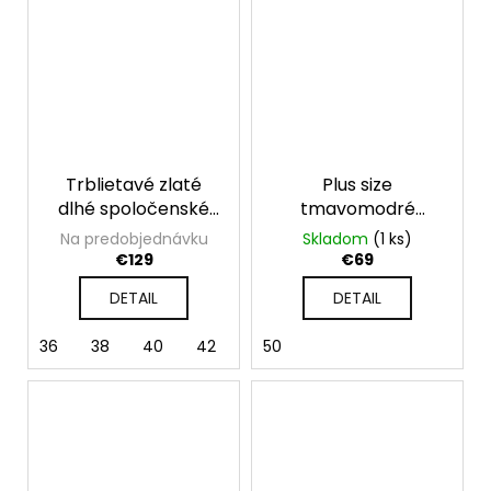
Trblietavé zlaté
Plus size
dlhé spoločenské
tmavomodré
šaty s rozparkom
flitrované krátke
Na predobjednávku
Skladom
(1 ks)
šaty
€129
€69
DETAIL
DETAIL
36
38
40
42
44
50