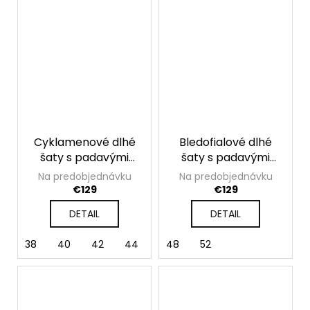
Cyklamenové dlhé
Bledofialové dlhé
šaty s padavými
šaty s padavými
rukávmi Valentina
rukávmi Valentina
Na predobjednávku
Na predobjednávku
€129
€129
DETAIL
DETAIL
38
40
42
44
46
48
48
52
52