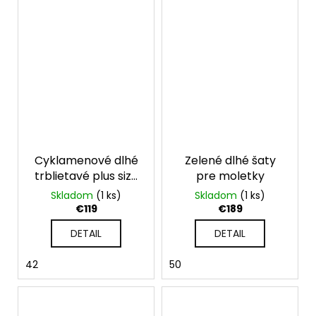
Cyklamenové dlhé
Zelené dlhé šaty
trblietavé plus size
pre moletky
šaty na ramienka
Skladom
(1 ks)
Skladom
(1 ks)
€119
€189
DETAIL
DETAIL
42
50