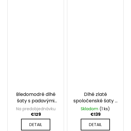
Bledomodré dlhé
Dlhé zlaté
šaty s padavými
spoločenské šaty s
rukávmi Valentina
flitrami a tylovými
Na predobjednávku
Skladom
(1 ks)
rukávmi
€129
€139
DETAIL
DETAIL