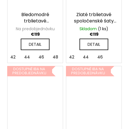
Bledomodré
Zlaté trblietavé
trblietavé
spoločenské šaty
spoločenské šaty
pre moletky
Na predobjednávku
Skladom
(1 ks)
pre moletky
€119
€119
DETAIL
DETAIL
42
44
46
48
50
42
52
44
46
DOSTUPNÉ IBA NA
DOSTUPNÉ IBA NA
PREDOBJEDNÁVKU
PREDOBJEDNÁVKU