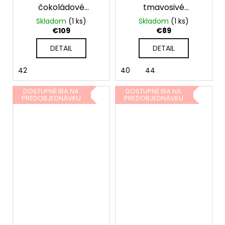
čokoládové
tmavosivé
spoločenské šaty
spoločenské šaty
Skladom
(1 ks)
Skladom
(1 ks)
pre moletky s
pre moletky
€109
€89
rukávmi
DETAIL
DETAIL
42
40
44
DOSTUPNÉ IBA NA
DOSTUPNÉ IBA NA
PREDOBJEDNÁVKU
PREDOBJEDNÁVKU