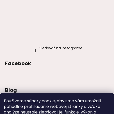
Sledovať na Instagrame
Facebook
Blog
Šaty na stužkovú 2026: trendy, farby a
Používame súbory cookie, aby sme vám umožnili
strihy
pohodlné prehliadanie webovej stránky a vďaka
analýze neustále zlepšovali jej funkcie, výkon a
Najväčšie módne chyby, ktoré ženy robia