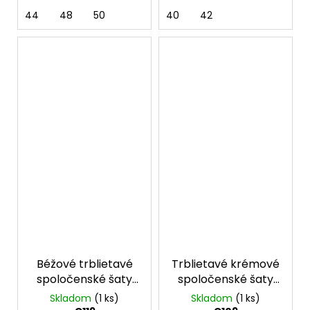
44
48
50
40
42
Béžové trblietavé
Trblietavé krémové
spoločenské šaty
spoločenské šaty
na gumičku s
pre moletky s
Skladom
(1 ks)
Skladom
(1 ks)
rukávmi
rukávmi