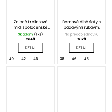
Zelené trblietavé
Bordové dlhé šaty s
midi spoločenské
padavými rukávmi
šaty
Valentina
Skladom
(1 ks)
Na predobjednávku
€149
€129
DETAIL
DETAIL
40
42
46
38
46
48