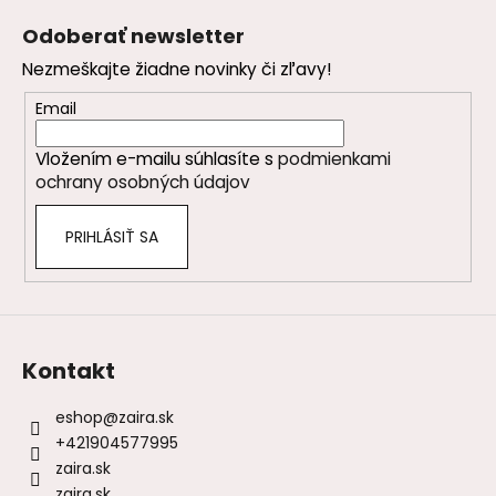
á
á
Odoberať newsletter
d
p
a
Nezmeškajte žiadne novinky či zľavy!
ä
c
t
Email
i
i
e
Vložením e-mailu súhlasíte s
podmienkami
e
p
ochrany osobných údajov
r
v
PRIHLÁSIŤ SA
k
y
v
ý
p
i
Kontakt
s
u
eshop
@
zaira.sk
+421904577995
zaira.sk
zaira.sk