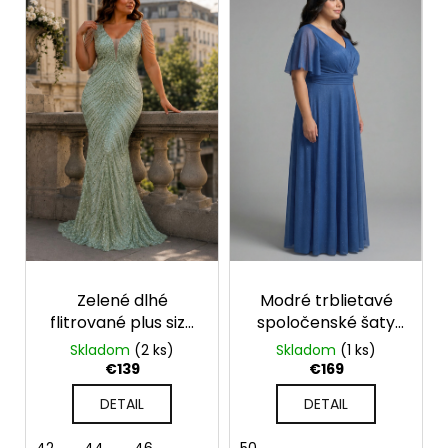
č
a
m
e
Zelené dlhé
Modré trblietavé
flitrované plus size
spoločenské šaty
šaty Eleonora
pre moletky Julia
Skladom
(2 ks)
Skladom
(1 ks)
€139
€169
DETAIL
DETAIL