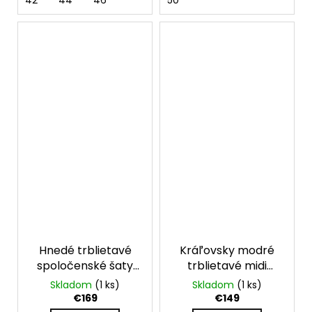
42
44
46
50
Hnedé trblietavé
Kráľovsky modré
spoločenské šaty
trblietavé midi
pre moletky Julia
spoločenské šaty
Skladom
(1 ks)
Skladom
(1 ks)
€169
€149