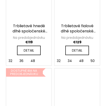
Trblietavé hnedé
Trblietavé fialové
dlhé spoločenské
dlhé spoločenské
šaty s rozparkom
šaty s rozparkom
Na predobjednávku
Na predobjednávku
€119
€129
DETAIL
DETAIL
32
36
48
32
34
48
50
DOSTUPNÉ IBA NA
PREDOBJEDNÁVKU