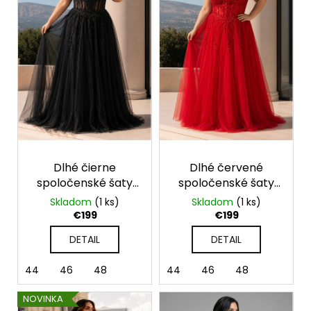
u
s
á
k
p
j
t
r
s
o
o
ť
v
d
?
u
k
t
o
HĽADAŤ
Dlhé čierne
Dlhé červené
v
spoločenské šaty
spoločenské šaty
pre moletky s
pre moletky s
Skladom
(1 ks)
Skladom
(1 ks)
tylovou sukňou a
tylovou sukňou a
€199
€199
O
čipkou
čipkou
d
DETAIL
DETAIL
p
o
44
46
48
44
46
48
r
ú
NOVINKA