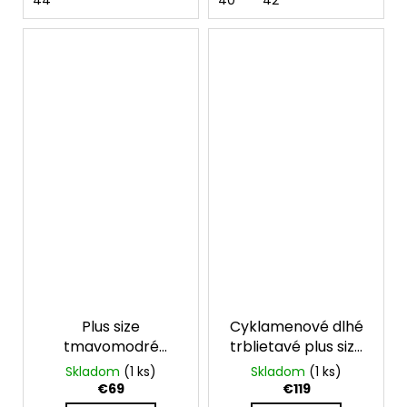
44
40
42
Plus size
Cyklamenové dlhé
tmavomodré
trblietavé plus size
flitrované krátke
šaty na ramienka
Skladom
(1 ks)
Skladom
(1 ks)
šaty
€69
€119