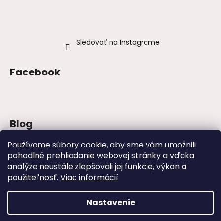
Sledovať na Instagrame
Facebook
Blog
Šaty na stužkovú 2026: trendy, farby a
Používame súbory cookie, aby sme vám umožnili
strihy
pohodlné prehliadanie webovej stránky a vďaka
analýze neustále zlepšovali jej funkcie, výkon a
Najväčšie módne chyby, ktoré ženy robia
na svadbách
použiteľnosť.
Viac informácií
Svadby – tipy, ako sa obliecť na svadbu
Nastavenie
Vytvoril Shoptet