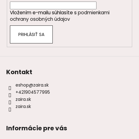
i
i
e
Vložením e-mailu súhlasíte s
podmienkami
e
p
ochrany osobných údajov
r
v
PRIHLÁSIŤ SA
k
y
v
ý
p
i
Kontakt
s
u
eshop
@
zaira.sk
+421904577995
zaira.sk
zaira.sk
Informácie pre vás