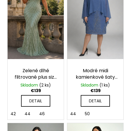
u
s
á
k
p
j
t
r
s
o
o
ť
v
d
?
u
k
t
o
HĽADAŤ
Zelené dlhé
Modré midi
v
flitrované plus size
kamienkové šaty
šaty Eleonora
pre moletky
Skladom
(2 ks)
Skladom
(1 ks)
€139
€139
O
d
DETAIL
DETAIL
p
o
42
44
46
44
50
r
ú