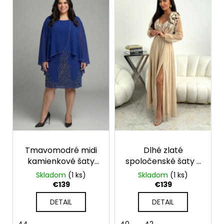
č
a
m
e
Tmavomodré midi
Dlhé zlaté
kamienkové šaty
spoločenské šaty s
pre moletky
flitrami a tylovými
Skladom
(1 ks)
Skladom
(1 ks)
rukávmi
€139
€139
DETAIL
DETAIL