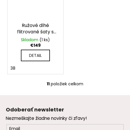
Ružové dlhé
flitrované šaty s
dlhými rukávmi
Skladom
(1 ks)
€149
DETAIL
38
11
položiek celkom
O
v
Z
l
á
á
Odoberať newsletter
d
p
a
Nezmeškajte žiadne novinky či zľavy!
ä
c
t
Email