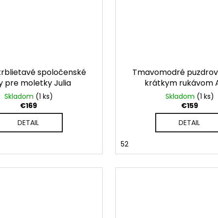
rblietavé spoločenské
Tmavomodré puzdrové
y pre moletky Julia
krátkym rukávom 
Skladom
(1 ks)
Skladom
(1 ks)
€169
€159
DETAIL
DETAIL
52