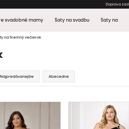
Doprava za
pre svadobné mamy
Šaty na svadbu
Šaty na stu
Čo potrebujete nájsť?
ty na firemný večierok
k
HĽADAŤ
Najpredávanejšie
Abecedne
Odporúčame