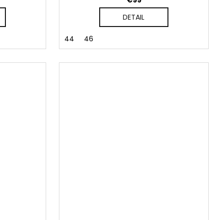
€99
DETAIL
44
46