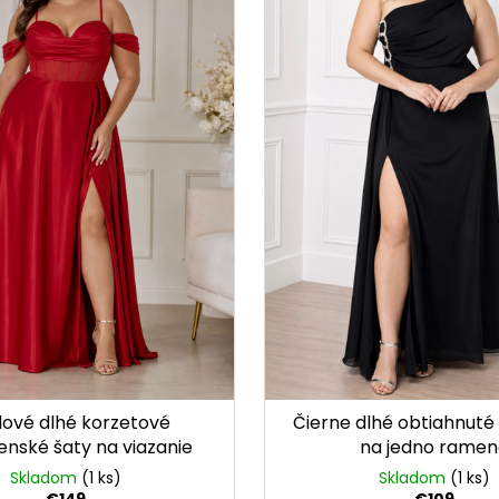
ové dlhé korzetové
Čierne dlhé obtiahnuté 
enské šaty na viazanie
na jedno ramen
Ruby
Skladom
(1 ks)
Skladom
(1 ks)