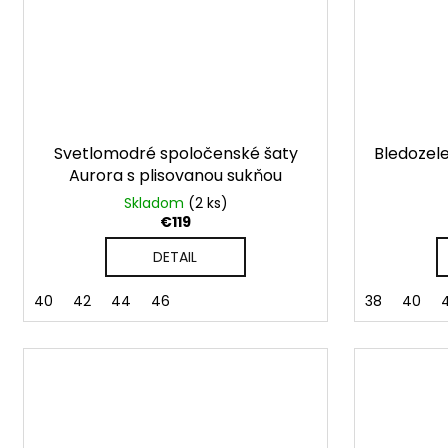
Svetlomodré spoločenské šaty
Bledozel
Aurora s plisovanou sukňou
Skladom
(2 ks)
€119
DETAIL
40
42
44
46
38
40