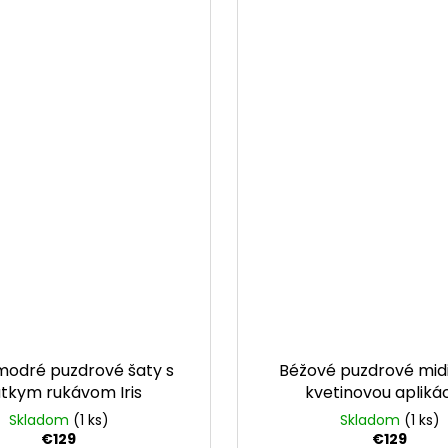
modré puzdrové šaty s
Béžové puzdrové midi
átkym rukávom Iris
kvetinovou apliká
Skladom
(1 ks)
Skladom
(1 ks)
€129
€129