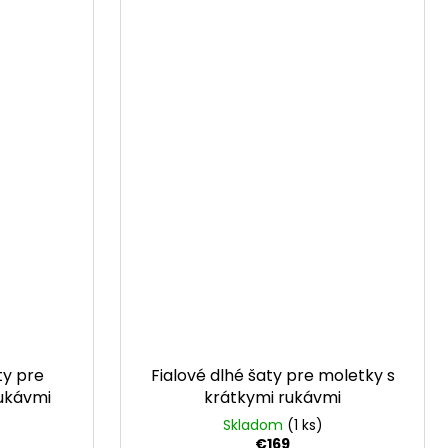
ty pre
Fialové dlhé šaty pre moletky s
rukávmi
krátkymi rukávmi
Skladom
(1 ks)
€169