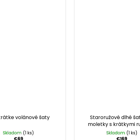
krátke volánové šaty
Staroružové dlhé ša
moletky s krátkymi 
Skladom
(1 ks)
Skladom
(1 ks)
€69
€169