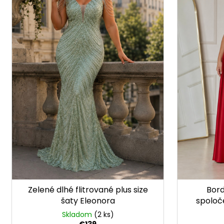
r
s
o
p
d
r
u
o
k
d
t
u
o
k
v
t
o
v
Zelené dlhé flitrované plus size
Bord
šaty Eleonora
spoloč
Skladom
(2 ks)