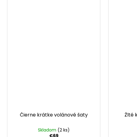
Čierne krátke volánové šaty
Žlté 
Skladom
(2 ks)
€69