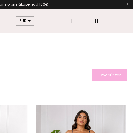
darmo pri nákupe nad 100€ Darč
Hľadať
Prihlásenie
Nákupný
žkovú
Šaty pre moletky
Dámska móda
EUR
košík
Otvoriť filter