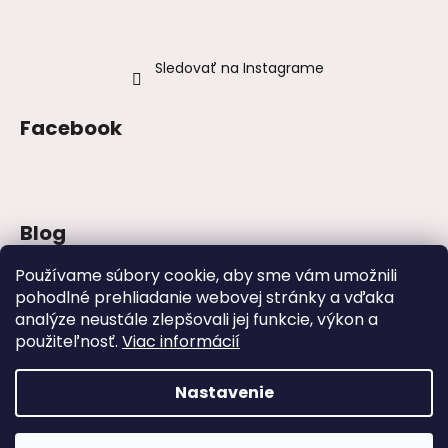
Sledovať na Instagrame
Facebook
Blog
Šaty na stužkovú 2026: trendy, farby a
Používame súbory cookie, aby sme vám umožnili
strihy
pohodlné prehliadanie webovej stránky a vďaka
analýze neustále zlepšovali jej funkcie, výkon a
Najväčšie módne chyby, ktoré ženy robia
na svadbách
použiteľnosť.
Viac informácií
Svadby – tipy, ako sa obliecť na svadbu
Nastavenie
Vytvoril Shoptet