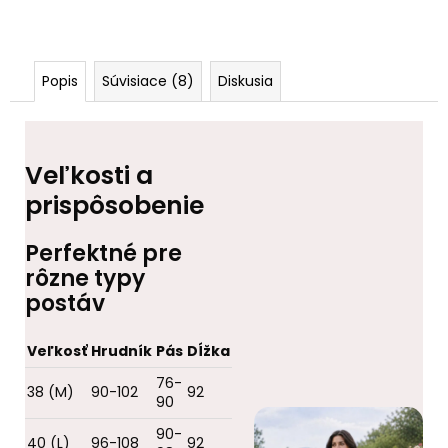
Popis
Súvisiace (8)
Diskusia
Veľkosti a
prispôsobenie
Perfektné pre
rôzne typy
postáv
Veľkosť
Hrudník
Pás
Dĺžka
76-
38 (M)
90-102
92
90
90-
40 (L)
96-108
92