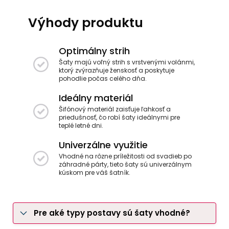
Výhody produktu
Optimálny strih
Šaty majú voľný strih s vrstvenými volánmi,
ktorý zvýrazňuje ženskosť a poskytuje
pohodlie počas celého dňa.
Ideálny materiál
Šifónový materiál zaisťuje ľahkosť a
priedušnosť, čo robí šaty ideálnymi pre
teplé letné dni.
Univerzálne využitie
Vhodné na rôzne príležitosti od svadieb po
záhradné párty, tieto šaty sú univerzálnym
kúskom pre váš šatník.
Pre aké typy postavy sú šaty vhodné?