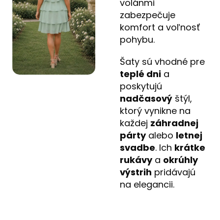
volánmi
zabezpečuje
komfort a voľnosť
pohybu.
Šaty sú vhodné pre
teplé dni
a
poskytujú
nadčasový
štýl,
ktorý vynikne na
každej
záhradnej
párty
alebo
letnej
svadbe
. Ich
krátke
rukávy
a
okrúhly
výstrih
pridávajú
na elegancii.