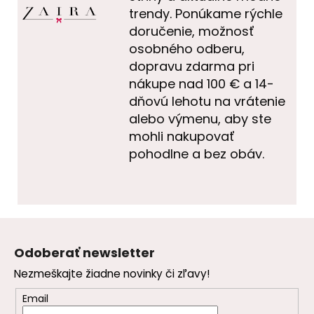
trendy. Ponúkame rýchle
doručenie, možnosť
osobného odberu,
dopravu zdarma pri
nákupe nad 100 € a 14-
dňovú lehotu na vrátenie
alebo výmenu, aby ste
mohli nakupovať
pohodlne a bez obáv.
Z
á
Odoberať newsletter
p
Nezmeškajte žiadne novinky či zľavy!
ä
t
Email