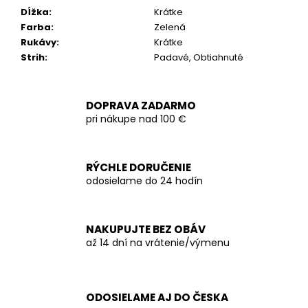
Dĺžka
:
Krátke
Farba
:
Zelená
Rukávy
:
Krátke
Strih
:
Padavé, Obtiahnuté
DOPRAVA ZADARMO
pri nákupe nad 100 €
RÝCHLE DORUČENIE
odosielame do 24 hodín
NAKUPUJTE BEZ OBÁV
až 14 dní na vrátenie/výmenu
ODOSIELAME AJ DO ČESKA