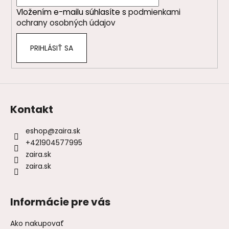
i
Vložením e-mailu súhlasíte s
podmienkami
e
ochrany osobných údajov
PRIHLÁSIŤ SA
Kontakt
eshop
@
zaira.sk
+421904577995
zaira.sk
zaira.sk
Informácie pre vás
Ako nakupovať