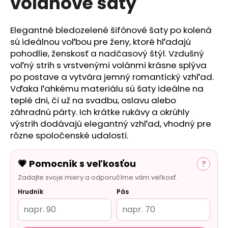
volánové šaty
č
a
m
Elegantné bledozelené šifónové šaty po kolená
e
sú ideálnou voľbou pre ženy, ktoré hľadajú
pohodlie, ženskosť a nadčasový štýl. Vzdušný
voľný strih s vrstvenými volánmi krásne splýva
po postave a vytvára jemný romantický vzhľad.
Vďaka ľahkému materiálu sú šaty ideálne na
teplé dni, či už na svadbu, oslavu alebo
záhradnú párty. Ich krátke rukávy a okrúhly
výstrih dodávajú elegantný vzhľad, vhodný pre
rôzne spoločenské udalosti.
💗 Pomocník s veľkosťou
?
Zadajte svoje miery a odporučíme vám veľkosť.
Hrudník
Pás