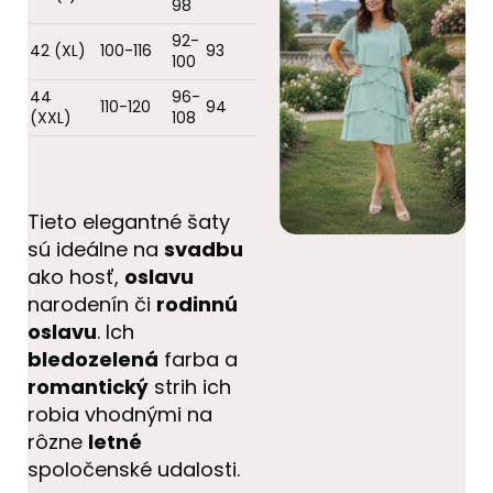
98
92-
42 (XL)
100-116
93
100
44
96-
110-120
94
(XXL)
108
Tieto elegantné šaty
sú ideálne na
svadbu
ako hosť,
oslavu
narodenín či
rodinnú
oslavu
. Ich
bledozelená
farba a
romantický
strih ich
robia vhodnými na
rôzne
letné
spoločenské udalosti.