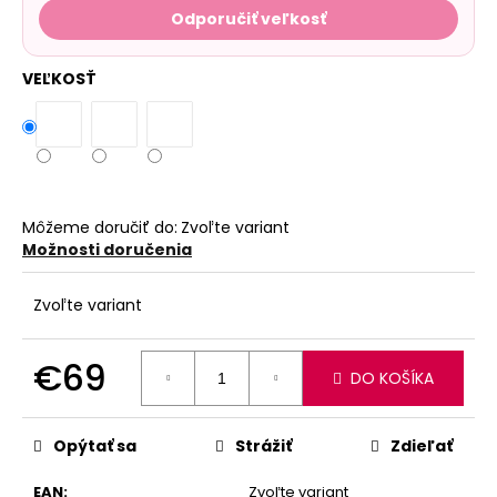
Odporučiť veľkosť
VEĽKOSŤ
Môžeme doručiť do:
Zvoľte variant
Možnosti doručenia
Zvoľte variant
€69
DO KOŠÍKA
Jednotková
cena:
Opýtať sa
Strážiť
Zdieľať
EAN
:
Zvoľte variant