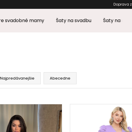
Doprava 
pre svadobné mamy
Šaty na svadbu
Šaty na stu
Čo potrebujete nájsť?
HĽADAŤ
Najpredávanejšie
Abecedne
Odporúčame