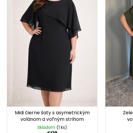
r
s
o
p
d
r
u
o
k
d
t
u
o
k
v
t
o
v
Midi čierne šaty s asymetrickým
Zele
volánom a voľným strihom
vo
Skladom
(1 ks)