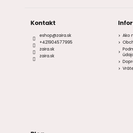
Kontakt
Info
eshop
@
zaira.sk
Ako 
+421904577995
Obch
zaira.sk
Podm
údaj
zaira.sk
Dopr
Vrát