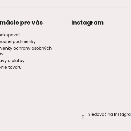
v
ý
p
i
rmácie pre vás
Instagram
s
u
nakupovať
odné podmienky
ienky ochrany osobných
ov
avy a platby
enie tovaru
Sledovať na Instagr