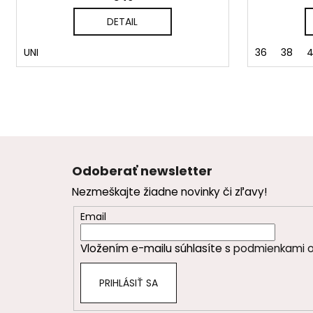
DETAIL
UNI
36
38
Z
á
Odoberať newsletter
p
Nezmeškajte žiadne novinky či zľavy!
ä
t
Email
i
Vložením e-mailu súhlasíte s
podmienkami o
e
PRIHLÁSIŤ SA