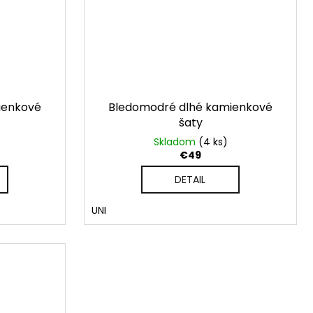
ienkové
Bledomodré dlhé kamienkové
šaty
Skladom
(4 ks)
€49
DETAIL
UNI