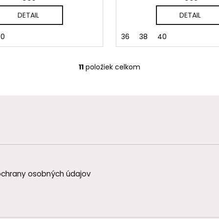
DETAIL
DETAIL
40
36
38
40
11
položiek celkom
O
v
l
á
d
a
c
i
e
p
chrany osobných údajov
r
v
k
y