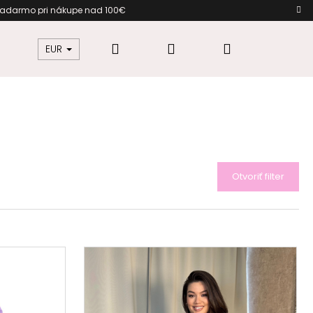
zadarmo pri nákupe nad 100€ D
Hľadať
Prihlásenie
Nákupný
žkovú
Šaty pre moletky
Dámska móda
EUR
košík
Otvoriť filter