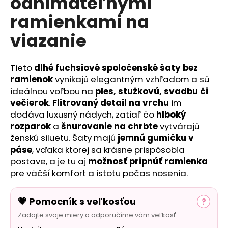
odnímateľnými
č
a
ramienkami na
m
e
viazanie
Tieto
dlhé fuchsiové spoločenské šaty bez
ramienok
vynikajú elegantným vzhľadom a sú
ideálnou voľbou na
ples, stužkovú, svadbu či
večierok
.
Flitrovaný detail na vrchu
im
dodáva luxusný nádych, zatiaľ čo
hlboký
rozparok
a
šnurovanie na chrbte
vytvárajú
ženskú siluetu. Šaty majú
jemnú gumičku v
páse
, vďaka ktorej sa krásne prispôsobia
postave, a je tu aj
možnosť pripnúť ramienka
pre väčší komfort a istotu počas nosenia.
💗 Pomocník s veľkosťou
?
Zadajte svoje miery a odporučíme vám veľkosť.