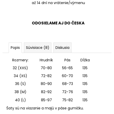
až 14 dní na vrátenie/výmenu
ODOSIELAME AJ DO ČESKA
Popis
Súvisiace (8)
Diskusia
Rozmery:
Hrudník
Pás
DÍžka
32 (XXS)
70-80
56-65
135
34 (XS)
72-82
60-70
135
36 (S)
80-90
68-73
135
38 (M)
82-92
72-76
135
40 (L)
85-97
75-82
135
Šaty sú na viazanie a majú v páse gumičku.