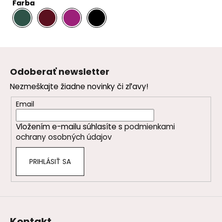
Farba
.
.
.
Z
á
Odoberať newsletter
p
Nezmeškajte žiadne novinky či zľavy!
ä
t
Email
i
Vložením e-mailu súhlasíte s
podmienkami
e
ochrany osobných údajov
PRIHLÁSIŤ SA
Kontakt