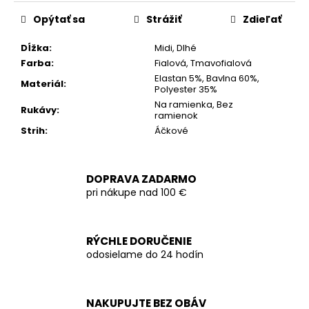
cena:
Opýtať sa
Strážiť
Zdieľať
Dĺžka
:
Midi, Dlhé
Farba
:
Fialová, Tmavofialová
Elastan 5%, Bavlna 60%,
Materiál
:
Polyester 35%
Na ramienka, Bez
Rukávy
:
ramienok
Strih
:
Áčkové
DOPRAVA ZADARMO
pri nákupe nad 100 €
RÝCHLE DORUČENIE
odosielame do 24 hodín
NAKUPUJTE BEZ OBÁV