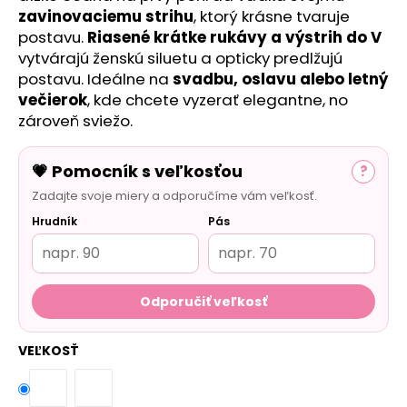
č
zavinovaciemu strihu
, ktorý krásne tvaruje
a
postavu.
Riasené krátke rukávy a
výstrih do V
m
vytvárajú ženskú siluetu a opticky predlžujú
e
postavu. Ideálne na
svadbu, oslavu alebo letný
večierok
, kde chcete vyzerať elegantne, no
zároveň sviežo.
💗 Pomocník s veľkosťou
?
Zadajte svoje miery a odporučíme vám veľkosť.
Hrudník
Pás
Odporučiť veľkosť
VEĽKOSŤ