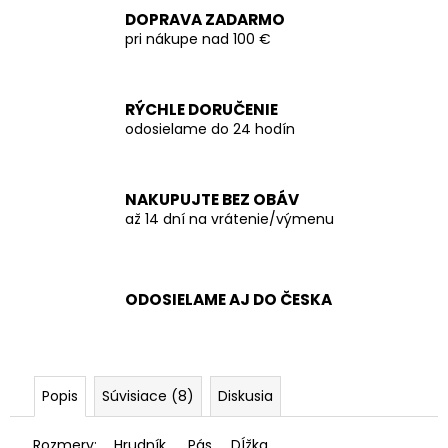
DOPRAVA ZADARMO
pri nákupe nad 100 €
RÝCHLE DORUČENIE
odosielame do 24 hodín
NAKUPUJTE BEZ OBÁV
až 14 dní na vrátenie/výmenu
ODOSIELAME AJ DO ČESKA
Popis
Súvisiace (8)
Diskusia
Rozmery:
Hrudník
Pás
DÍžka