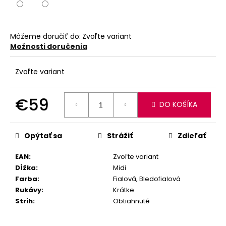
Môžeme doručiť do:
Zvoľte variant
Možnosti doručenia
Zvoľte variant
€59
DO KOŠÍKA
Jednotková
cena:
Opýtať sa
Strážiť
Zdieľať
EAN
:
Zvoľte variant
Dĺžka
:
Midi
Farba
:
Fialová, Bledofialová
Rukávy
:
Krátke
Strih
:
Obtiahnuté