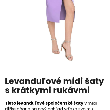
á
j
s
ť
?
HĽADAŤ
O
Levanduľové midi šaty
d
s krátkymi rukávmi
p
o
r
Tieto levanduľové spoločenské šaty
v midi
ú
dĺžke očaria na prvý pohľad vďaka svojmu