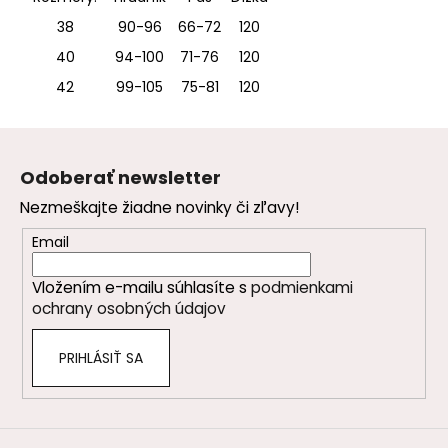
38
90-96
66-72
120
40
94-100
71-76
120
42
99-105
75-81
120
Z
á
Odoberať newsletter
p
Nezmeškajte žiadne novinky či zľavy!
ä
t
Email
i
Vložením e-mailu súhlasíte s
podmienkami
e
ochrany osobných údajov
PRIHLÁSIŤ SA