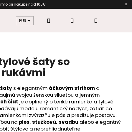
zadarmo pri nákupe nad 100€ D
Hľadať
Prihlásenie
Nákupný
žkovú
Šaty pre moletky
Dámska móda
EUR
košík
tylové šaty so
 rukávmi
 šaty
s elegantným
áčkovým strihom
a
aujmú svojou ženskou siluetou a jemným
ch šiat
je doplnený o tenké ramienka a tylové
odávajú modelu romantický nádych, zatiaľ čo
amienkami zvýrazňuje pás a predlžuje postavu.
oľbou na
ples, stužkovú, svadbu
alebo elegantný
obiť štýlovo a neprehliadnuteľne.