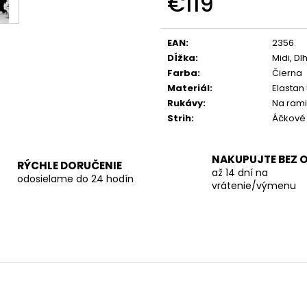
€119
Jednotková
cena:
EAN
:
2356
Dĺžka
:
Midi, Dl
Farba
:
Čierna
Materiál
:
Elastan
Rukávy
:
Na ram
Strih
:
Áčkové
NAKUPUJTE BEZ 
RÝCHLE DORUČENIE
až 14 dní na
odosielame do 24 hodín
vrátenie/výmenu