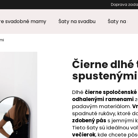
Doprava 
pre svadobné mamy
Šaty na svadbu
Šaty na stu
Čo potrebujete nájsť?
mi
HĽADAŤ
Čierne dlhé 
spustenými
Odporúčame
Dlhé
čierne spoločenské
odhalenými ramenami
z
padavým materiálom.
Vr
spadnuté rukávy, ktoré d
zdobený pás
s jemnými k
Tieto šaty sú ideálnou v
večierok
, kde chcete pôs