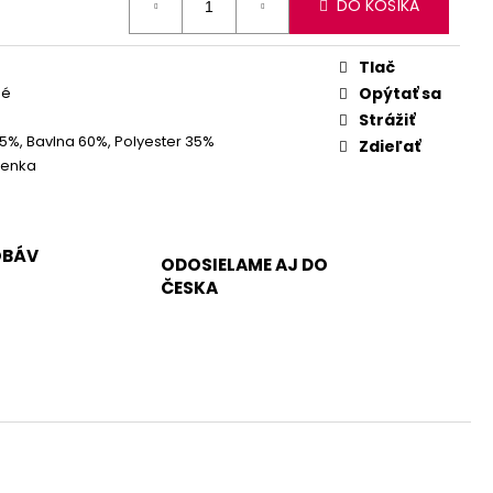
DO KOŠÍKA
Tlač
hé
Opýtať sa
Strážiť
 5%, Bavlna 60%, Polyester 35%
Zdieľať
ienka
OBÁV
ODOSIELAME AJ DO
ČESKA