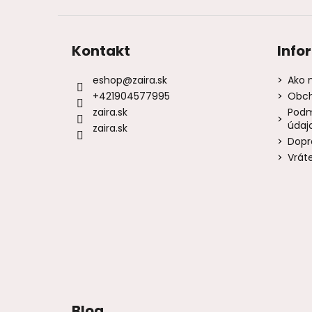
Kontakt
Info
eshop
@
zaira.sk
Ako 
+421904577995
Obch
zaira.sk
Podm
údaj
zaira.sk
Dopr
Vrát
Blog