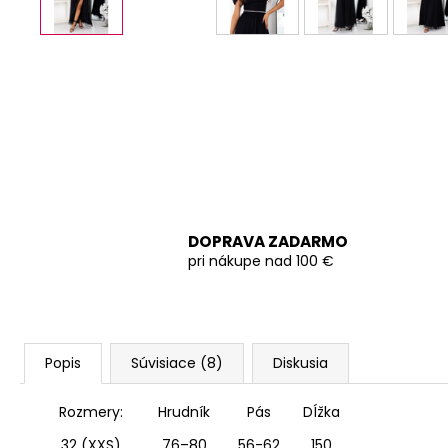
DOPRAVA ZADARMO
pri nákupe nad 100 €
Popis
Súvisiace (8)
Diskusia
Rozmery:
Hrudník
Pás
DÍžka
32 (XXS)
76–80
56-62
150