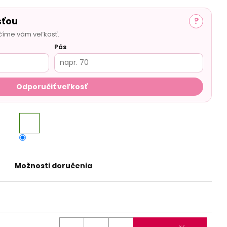
sťou
?
číme vám veľkosť.
Pás
Odporučiť veľkosť
Možnosti doručenia