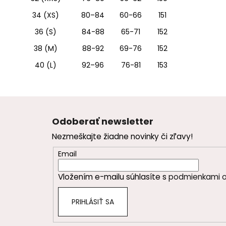
34 (XS)
80–84
60-66
151
36 (S)
84-88
65-71
152
38 (M)
88-92
69-76
152
40 (L)
92–96
76-81
153
Z
á
Odoberať newsletter
p
Nezmeškajte žiadne novinky či zľavy!
ä
t
Email
i
Vložením e-mailu súhlasíte s
podmienkami o
e
PRIHLÁSIŤ SA