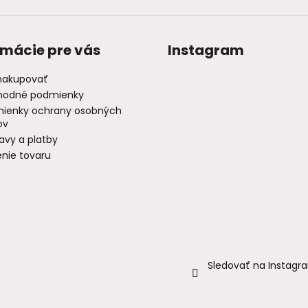
rmácie pre vás
Instagram
nakupovať
odné podmienky
ienky ochrany osobných
ov
avy a platby
enie tovaru
Sledovať na Instagr