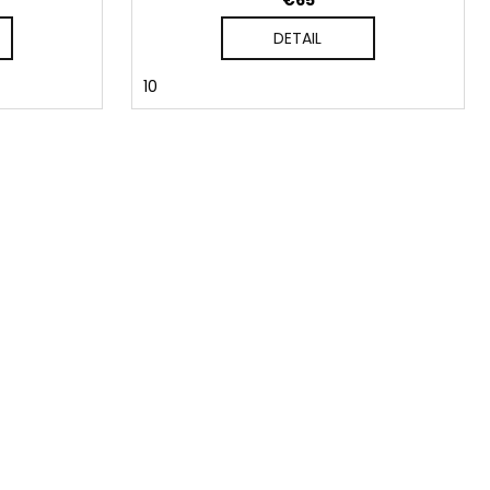
€65
DETAIL
10