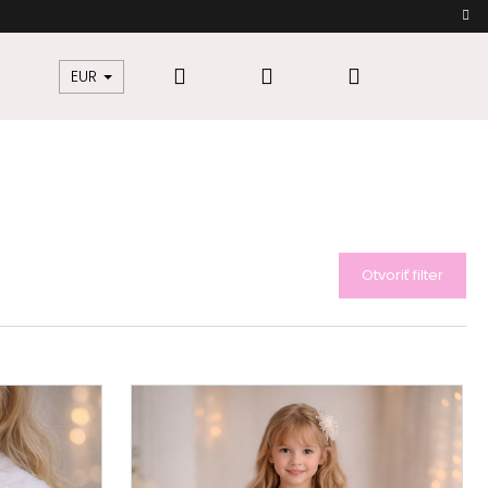
Hľadať
Prihlásenie
Nákupný
žkovú
Šaty pre moletky
Dámska móda
EUR
košík
Otvoriť filter