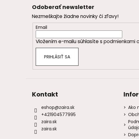
á
Odoberať newsletter
p
Nezmeškajte žiadne novinky či zľavy!
ä
t
Email
i
Vložením e-mailu súhlasíte s
podmienkami o
e
PRIHLÁSIŤ SA
Kontakt
Info
eshop
@
zaira.sk
Ako 
+421904577995
Obch
zaira.sk
Podm
údaj
zaira.sk
Dopr