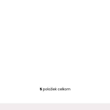
5
položiek celkom
O
v
l
á