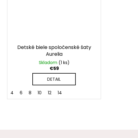
Detské biele spoločenské šaty
Aurelia
Skladom
(1 ks)
€59
DETAIL
4
6
8
10
12
14
Z