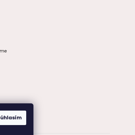
ame
Súhlasím