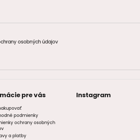
d
a
c
i
e
p
chrany osobných údajov
r
v
k
y
v
ý
p
i
rmácie pre vás
Instagram
s
u
nakupovať
odné podmienky
ienky ochrany osobných
ov
avy a platby