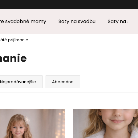
eska
pre svadobné mamy
Šaty na svadbu
Šaty na stu
Čo potrebujete nájsť?
väté prijímanie
manie
HĽADAŤ
Najpredávanejšie
Abecedne
Odporúčame