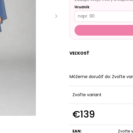
Hrudník
VEĽKOSŤ
Môžeme doručiť do:
Zvoľte var
Zvoľte variant
€139
Jednotková
cena:
EAN
:
Zvoľte 