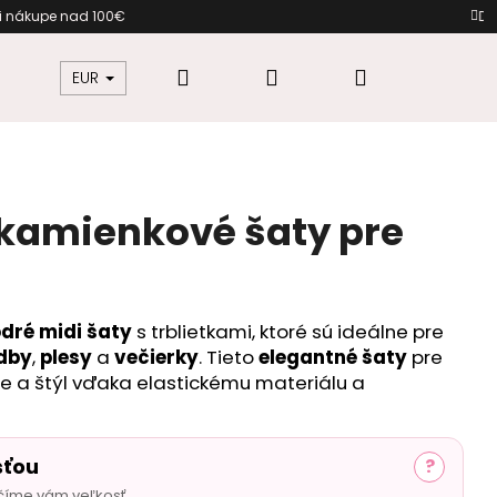
o pri nákupe nad 100€ Darček 
Hľadať
Prihlásenie
Nákupný
žkovú
Šaty pre moletky
Dámska móda
EUR
košík
kamienkové šaty pre
dré midi šaty
s trblietkami, ktoré sú ideálne pre
dby
,
plesy
a
večierky
. Tieto
elegantné šaty
pre
e a štýl vďaka elastickému materiálu a
sťou
?
číme vám veľkosť.