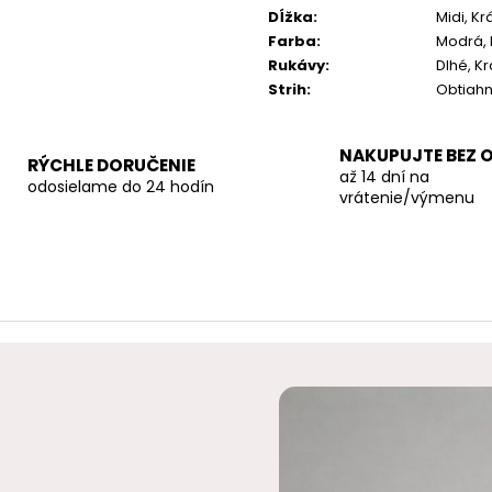
Dĺžka
:
Midi, Kr
Farba
:
Modrá,
Rukávy
:
Dlhé, K
Strih
:
Obtiahn
NAKUPUJTE BEZ 
RÝCHLE DORUČENIE
až 14 dní na
odosielame do 24 hodín
vrátenie/výmenu