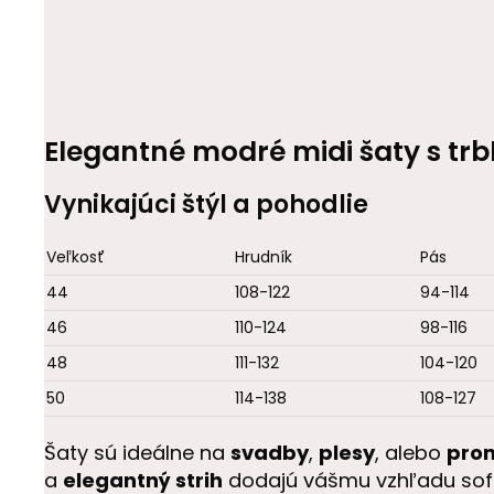
Elegantné modré midi šaty s trb
Vynikajúci štýl a pohodlie
Veľkosť
Hrudník
Pás
44
108-122
94-114
46
110-124
98-116
48
111-132
104-120
50
114-138
108-127
Šaty sú ideálne na
svadby
,
plesy
, alebo
pro
a
elegantný strih
dodajú vášmu vzhľadu sofi