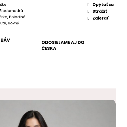
átke
Opýtať sa
 Bledomodrá
Strážiť
rátke, Polodlhé
Zdieľať
uté, Rovný
OBÁV
ODOSIELAME AJ DO
ČESKA