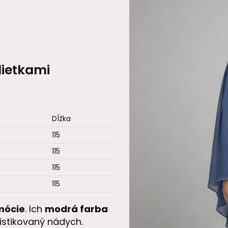
lietkami
Dĺžka
115
115
115
115
mócie
. Ich
modrá farba
stikovaný nádych.