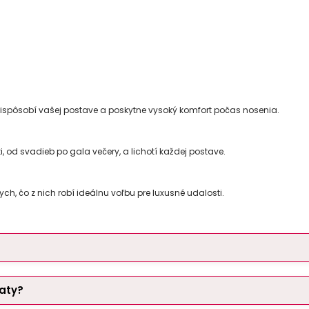
prispôsobí vašej postave a poskytne vysoký komfort počas nosenia.
ti, od svadieb po gala večery, a lichotí každej postave.
h, čo z nich robí ideálnu voľbu pre luxusné udalosti.
šaty?