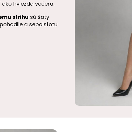
ť ako hviezda večera.
emu strihu
sú šaty
pohodlie a sebaistotu