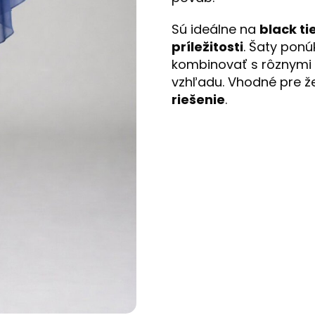
Sú ideálne na
black ti
príležitosti
. Šaty pon
kombinovať s rôznymi
vzhľadu. Vhodné pre ž
riešenie
.