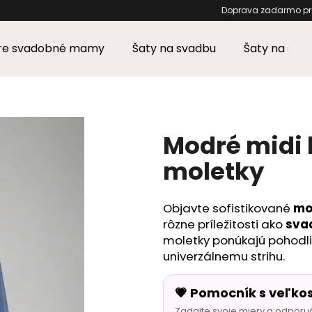
Doprava zadarm
pre svadobné mamy
Šaty na svadbu
Šaty na stu
Čo potrebujete nájsť?
HĽADAŤ
Modré midi 
moletky
Odporúčame
Objavte sofistikované
mo
rôzne príležitosti ako
sva
moletky ponúkajú pohodli
univerzálnemu strihu.
💗 Pomocník s veľko
Zadajte svoje miery a odporu