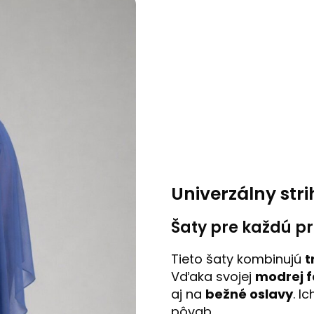
Univerzálny str
Šaty pre každú prí
Tieto šaty kombinujú
t
Vďaka svojej
modrej 
aj na
bežné oslavy
. I
pôvab.