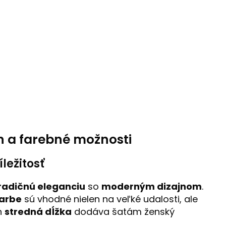
ih a farebné možnosti
ležitosť
radičnú eleganciu
so
moderným dizajnom
.
farbe
sú vhodné nielen na veľké udalosti, ale
ch
stredná dĺžka
dodáva šatám ženský