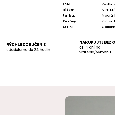
cena:
EAN
:
Zvoľte 
Dĺžka
:
Midi, Kr
Farba
:
Modrá,
Rukávy
:
Krátke,
Strih
:
Obtiahn
NAKUPUJTE BEZ 
RÝCHLE DORUČENIE
až 14 dní na
odosielame do 24 hodín
vrátenie/výmenu