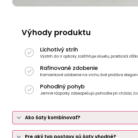
Výhody produktu
Lichotivý strih
Výstrih do V opticky zoštíhľuje siluetu, praktická dĺ
Rafinované zdobenie
Kamienkové zdobenie na vrchu šiat pridáva eleganc
Pohodlný pohyb
Jemné rázporky zabezpečujú pohodlie pri chôdzi, čo 
Ako šaty kombinovať?
Pre aký typ postavy sú šaty vhodné?