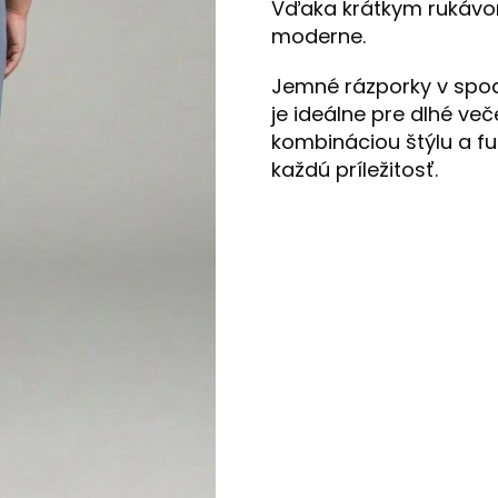
Vďaka krátkym rukávom
moderne.
Jemné rázporky v spod
je ideálne pre dlhé več
kombináciou štýlu a fun
každú príležitosť.