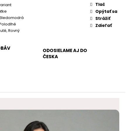
Tlač
variant
átke
Opýtať sa
 Bledomodrá
Strážiť
 Polodlhé
Zdieľať
uté, Rovný
OBÁV
ODOSIELAME AJ DO
ČESKA