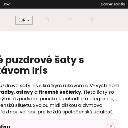
 nákupe nad 100€ Darček zadarm
Hľadať
Prihlásenie
Nákupný
žkovú
Šaty pre moletky
Dámska móda
EUR
košík
 puzdrové šaty s
ávom Iris
zdrové šaty Iris s krátkym rukávom a V-výstrihom
vadby
,
oslavy
a
firemné večierky
. Tieto šaty so
mi rázporkami ponúkajú pohodlie a eleganciu,
enskú siluetu. Svojou midi dĺžkou a dymovo
ektnou voľbou pre každú spoločenskú udalosť.
sťou
?