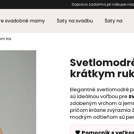
Doprava zadarmo pri
pre svadobné mamy
Šaty na svadbu
Šaty na stu
Čo potrebujete nájsť?
m Iris
HĽADAŤ
Svetlomodré
krátkym ruk
Odporúčame
Elegantné svetlomodré pu
sú ideálnou voľbou pre
s
zdobeným vrchom a jemný
pričom krásne zvýraznia ž
modrým odtieňom sú perf
💗 Pomocník s veľko