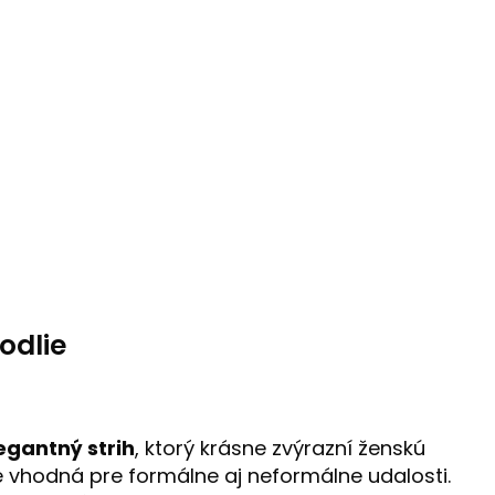
odlie
egantný strih
, ktorý krásne zvýrazní ženskú
 je vhodná pre formálne aj neformálne udalosti.