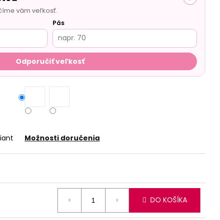
číme vám veľkosť.
Pás
Odporučiť veľkosť
iant
Možnosti doručenia
DO KOŠÍKA