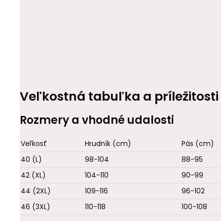
Veľkostná tabuľka a príležitosti
Rozmery a vhodné udalosti
Veľkosť
Hrudník (cm)
Pás (cm)
40 (L)
98-104
88-95
42 (XL)
104-110
90-99
44 (2XL)
109-116
96-102
46 (3XL)
110-118
100-108