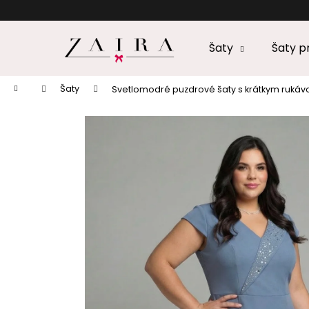
K
Prejsť
na
o
obsah
Späť
Späť
š
Šaty
Šaty 
do
do
í
k
obchodu
obchodu
Domov
Šaty
Svetlomodré puzdrové šaty s krátkym rukávo