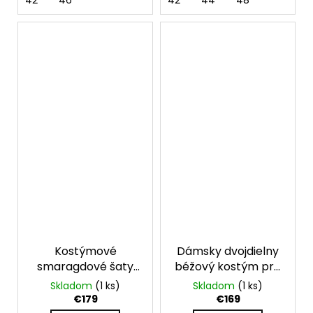
42
46
42
44
48
Kostýmové
Dámsky dvojdielny
smaragdové šaty
béžový kostým pre
pre moletky
moletky
Skladom
(1 ks)
Skladom
(1 ks)
€179
€169