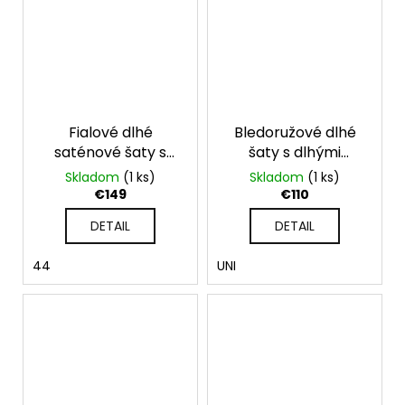
Fialové dlhé
Bledoružové dlhé
saténové šaty s
šaty s dlhými
dlhými rukávmi
rukávmi
Skladom
(1 ks)
Skladom
(1 ks)
€149
€110
DETAIL
DETAIL
44
UNI