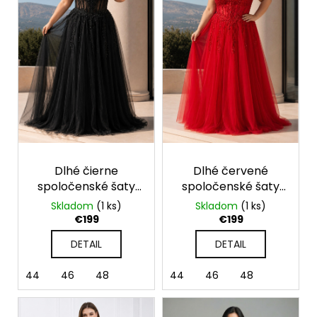
u
s
á
k
p
j
t
r
s
o
o
ť
v
d
?
u
k
t
o
HĽADAŤ
Dlhé čierne
Dlhé červené
v
spoločenské šaty
spoločenské šaty
pre moletky s
pre moletky s
Skladom
(1 ks)
Skladom
(1 ks)
tylovou sukňou a
tylovou sukňou a
€199
€199
O
čipkou
čipkou
d
DETAIL
DETAIL
p
o
44
46
48
44
46
48
r
ú