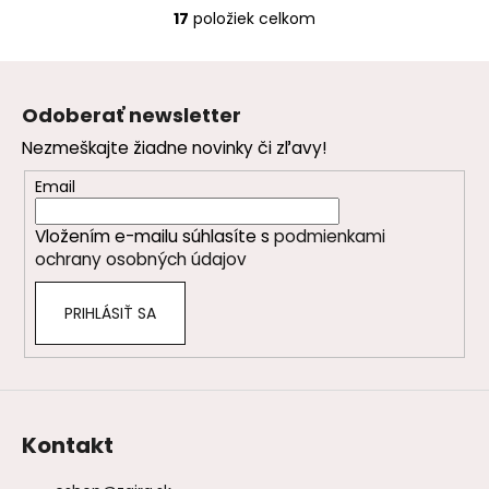
17
položiek celkom
O
v
Z
l
á
á
Odoberať newsletter
d
p
a
Nezmeškajte žiadne novinky či zľavy!
ä
c
t
Email
i
i
e
Vložením e-mailu súhlasíte s
podmienkami
e
p
ochrany osobných údajov
r
v
PRIHLÁSIŤ SA
k
y
v
ý
p
i
Kontakt
s
u