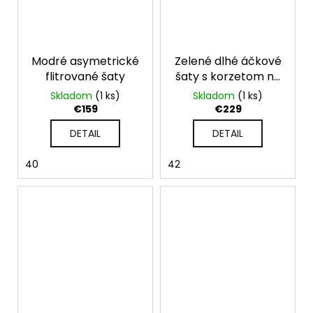
Modré asymetrické
Zelené dlhé áčkové
flitrované šaty
šaty s korzetom na
šnúrovačku
Skladom
(1 ks)
Skladom
(1 ks)
€159
€229
DETAIL
DETAIL
40
42