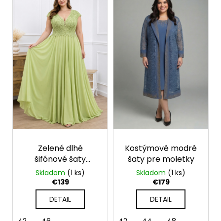
č
a
m
e
Zelené dlhé
Kostýmové modré
šifónové šaty
šaty pre moletky
Ophelia
Skladom
(1 ks)
Skladom
(1 ks)
€139
€179
DETAIL
DETAIL