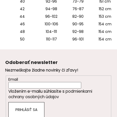
40
92-96
73-79
151 cm
42
94-98
76-87
152 cm
44
96-102
82-90
153 cm
46
100-106
90-95
154 cm
48
104-111
92-98
154 cm
50
110-117
96-101
154 cm
Z
á
Odoberať newsletter
p
Nezmeškajte žiadne novinky či zľavy!
ä
t
Email
i
Vložením e-mailu súhlasíte s
podmienkami
e
ochrany osobných údajov
PRIHLÁSIŤ SA