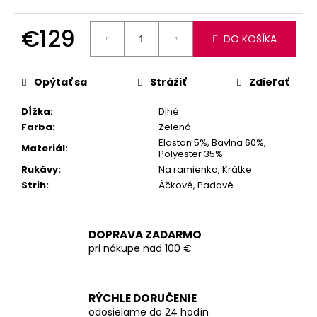
€129
DO KOŠÍKA
Jednotková
cena:
Opýtať sa
Strážiť
Zdieľať
Dĺžka
:
Dlhé
Farba
:
Zelená
Elastan 5%, Bavlna 60%,
Materiál
:
Polyester 35%
Rukávy
:
Na ramienka, Krátke
Strih
:
Áčkové, Padavé
DOPRAVA ZADARMO
pri nákupe nad 100 €
RÝCHLE DORUČENIE
odosielame do 24 hodín