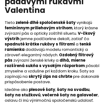
padavými rukávmi
č
a
Valentina
m
e
Tieto
zelené dlhé spoločenské šaty
vynikajú
feminínnym priliehavým strihom
, ktorý krásne
zvýrazní pás a opticky zoštíhli siluetu.
V-čkový
výstrih
jemne podčiarkne dekolt, zatiaľ čo
spadnuté krátke rukávy s flitrami
a
tenké
ramienka
dodávajú modelu romantický a
zároveň elegantný nádych.
Ozdobný flitrový
pás
zvýrazní ženské krivky a
dlhá, mierne
rozšírená sukňa s vysokým rázporkom
pôsobí
zmyselne a vzdušne pri každom kroku. Šaty sa
zapínajú na
skrytý zips na chrbte
pre dokonalé
prispôsobenie postave.
Ideálne ako
plesové šaty
,
šaty na svadbu
,
šaty na stužkovú
,
večerné šaty na galavečer
,
oslavu či inú výnimočnú spoločenskú udalosť.