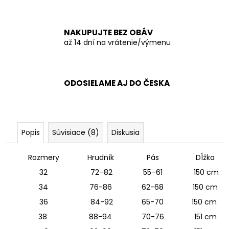
NAKUPUJTE BEZ OBÁV
až 14 dní na vrátenie/výmenu
ODOSIELAME AJ DO ČESKA
Popis
Súvisiace (8)
Diskusia
Rozmery
Hrudník
Pás
Dĺžka
32
72–82
55–61
150 cm
34
76-86
62-68
150 cm
36
84-92
65-70
150 cm
38
88-94
70-76
151 cm