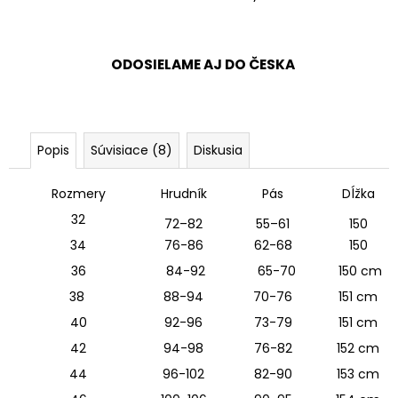
ODOSIELAME AJ DO ČESKA
Popis
Súvisiace (8)
Diskusia
Rozmery
Hrudník
Pás
Dĺžka
32
72–82
55–61
150
34
76-86
62-68
150
36
84-92
65-70
150 cm
38
88-94
70-76
151 cm
40
92-96
73-79
151 cm
42
94-98
76-82
152 cm
44
96-102
82-90
153 cm