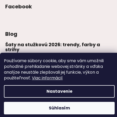
Facebook
Blog
Šaty na stužkovú 2026: trendy, farby a
strihy
Najväčšie módne chyby, ktoré ženy robia
Používame súbory cookie, aby sme vám umožnili
na svadbách
pohodlné prehliadanie webovej stránky a vďaka
Svadby – tipy, ako sa obliecť na svadbu
analýze neustále zlepšovali jej funkcie, výkon a
použiteľnosť.
Viac informácií
Vytvoril Shoptet
Nastavenie
Copyright 2026
www.zaira.sk
. Všetky práva vyhradené.
Súhlasím