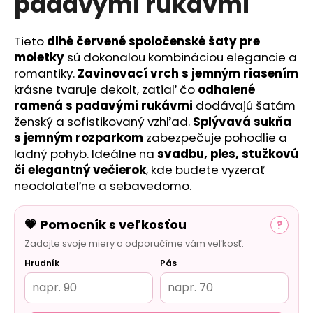
padavými rukávmi
č
a
m
Tieto
dlhé červené spoločenské šaty
pre
e
moletky
sú dokonalou kombináciou elegancie a
romantiky.
Zavinovací vrch s jemným riasením
krásne tvaruje dekolt, zatiaľ čo
odhalené
ramená s padavými rukávmi
dodávajú šatám
ženský a sofistikovaný vzhľad.
Splývavá sukňa
s jemným rozparkom
zabezpečuje pohodlie a
ladný pohyb. Ideálne na
svadbu, ples, stužkovú
či elegantný večierok
, kde budete vyzerať
neodolateľne a sebavedomo.
💗 Pomocník s veľkosťou
?
Zadajte svoje miery a odporučíme vám veľkosť.
Hrudník
Pás