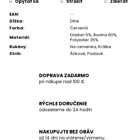
Opýtať sa
Strážiť
Zdieľať
EAN
:
—
Dĺžka
:
Dlhé
Farba
:
Červená
Elastan 5%, Bavlna 60%,
Materiál
:
Polyester 35%
Rukávy
:
Na ramienka, Krátke
Strih
:
Áčkové, Padavé
DOPRAVA ZADARMO
pri nákupe nad 100 €
RÝCHLE DORUČENIE
odosielame do 24 hodín
NAKUPUJTE BEZ OBÁV
až 14 dní na vrátenie/výmenu