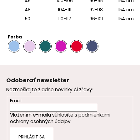
46
100-106
90-95
154 cm
48
104-111
92-98
154 cm
50
110-117
96-101
154 cm
Farba
.
.
.
.
Z
á
Odoberať newsletter
p
Nezmeškajte žiadne novinky či zľavy!
ä
t
Email
i
Vložením e-mailu súhlasíte s
podmienkami
e
ochrany osobných údajov
PRIHLÁSIŤ SA