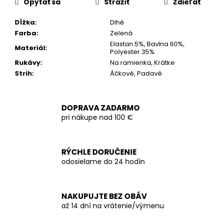
Opýtať sa
Strážiť
Zdieľať
Dĺžka
:
Dlhé
Farba
:
Zelená
Elastan 5%, Bavlna 60%,
Materiál
:
Polyester 35%
Rukávy
:
Na ramienka, Krátke
Strih
:
Áčkové, Padavé
DOPRAVA ZADARMO
pri nákupe nad 100 €
RÝCHLE DORUČENIE
odosielame do 24 hodín
NAKUPUJTE BEZ OBÁV
až 14 dní na vrátenie/výmenu