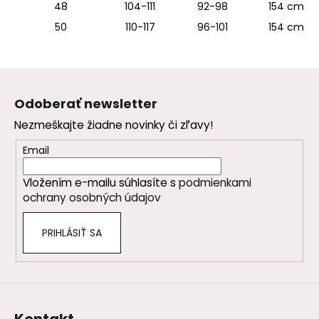
48
104-111
92-98
154 cm
50
110-117
96-101
154 cm
Z
á
Odoberať newsletter
p
Nezmeškajte žiadne novinky či zľavy!
ä
t
Email
i
Vložením e-mailu súhlasíte s
podmienkami
e
ochrany osobných údajov
PRIHLÁSIŤ SA
Kontakt