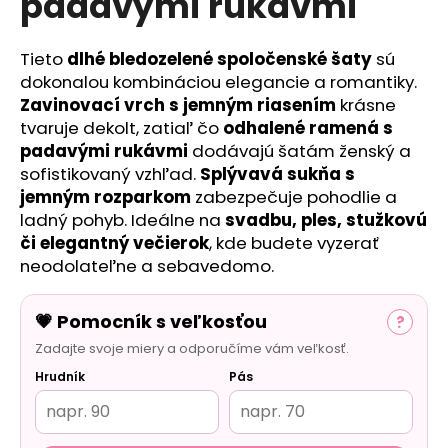
padavými rukávmi
č
a
m
Tieto
dlhé bledozelené spoločenské šaty
sú
e
dokonalou kombináciou elegancie a romantiky.
Zavinovací vrch s jemným riasením
krásne
tvaruje dekolt, zatiaľ čo
odhalené ramená s
padavými rukávmi
dodávajú šatám ženský a
sofistikovaný vzhľad.
Splývavá sukňa s
jemným rozparkom
zabezpečuje pohodlie a
ladný pohyb. Ideálne na
svadbu, ples, stužkovú
či elegantný večierok
, kde budete vyzerať
neodolateľne a sebavedomo.
💗 Pomocník s veľkosťou
?
Zadajte svoje miery a odporučíme vám veľkosť.
Hrudník
Pás