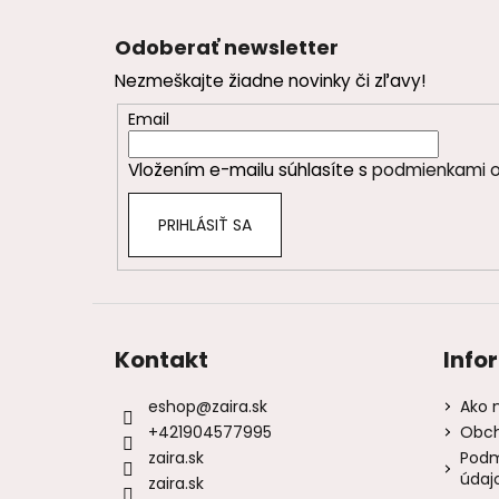
Z
á
Odoberať newsletter
p
Nezmeškajte žiadne novinky či zľavy!
ä
t
Email
i
Vložením e-mailu súhlasíte s
podmienkami o
e
PRIHLÁSIŤ SA
Kontakt
Info
eshop
@
zaira.sk
Ako 
+421904577995
Obch
zaira.sk
Podm
údaj
zaira.sk