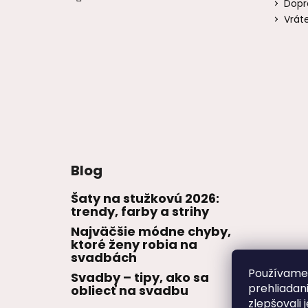
Dopr
Vrát
Blog
Šaty na stužkovú 2026:
trendy, farby a strihy
Najväčšie módne chyby,
ktoré ženy robia na
svadbách
Používame 
Svadby – tipy, ako sa
prehliadan
obliecť na svadbu
zlepšovali 