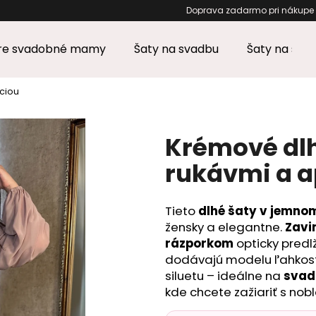
Doprava zadarm
pre svadobné mamy
Šaty na svadbu
Šaty na stu
Čo potrebujete nájsť?
áciou
HĽADAŤ
Krémové dlh
rukávmi a a
Odporúčame
Tieto
dlhé šaty v jemnom
žensky a elegantne.
Zavi
rázporkom
opticky predl
dodávajú modelu ľahkos
siluetu – ideálne na
svadb
kde chcete zažiariť s nob