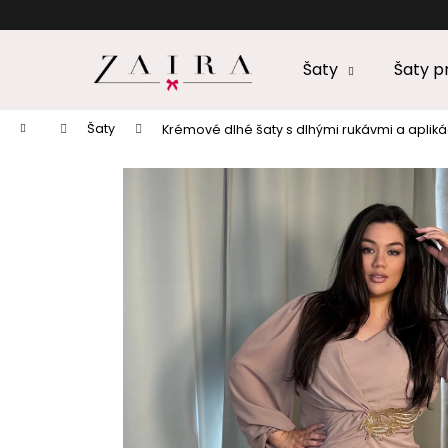
K
Prejsť
na
o
obsah
Späť
Späť
š
Šaty
Šaty 
do
do
í
k
obchodu
obchodu
Domov
Šaty
Krémové dlhé šaty s dlhými rukávmi a aplik