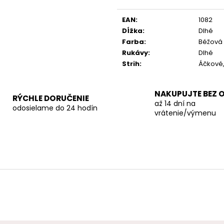
Jednotková
cena:
EAN
:
1082
Dĺžka
:
Dlhé
Farba
:
Béžová
Rukávy
:
Dlhé
Strih
:
Áčkové,
NAKUPUJTE BEZ 
RÝCHLE DORUČENIE
až 14 dní na
odosielame do 24 hodín
vrátenie/výmenu