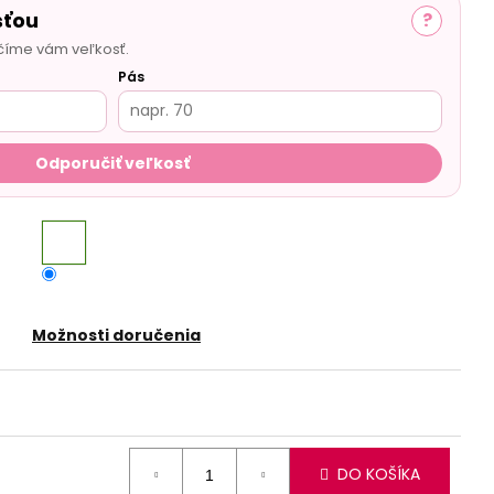
sťou
?
číme vám veľkosť.
Pás
Odporučiť veľkosť
Možnosti doručenia
DO KOŠÍKA