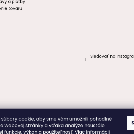
avy a platby
enie tovaru
Sledovať na Instagr
súbory cookie, aby sme vám umožnili pohodlné
ie webovej stránky a vďaka analýze neustále
jej funkcie, výkon a použiteľnosť.
Viac informácií