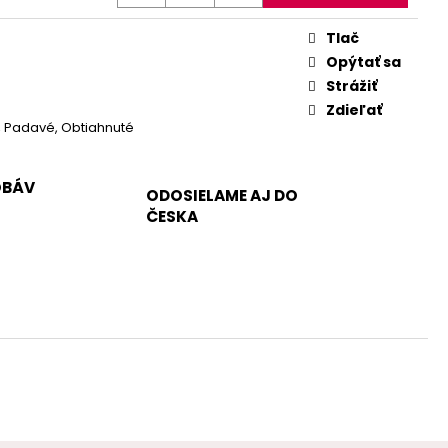
Tlač
Opýtať sa
Strážiť
Zdieľať
 Padavé, Obtiahnuté
OBÁV
ODOSIELAME AJ DO
ČESKA