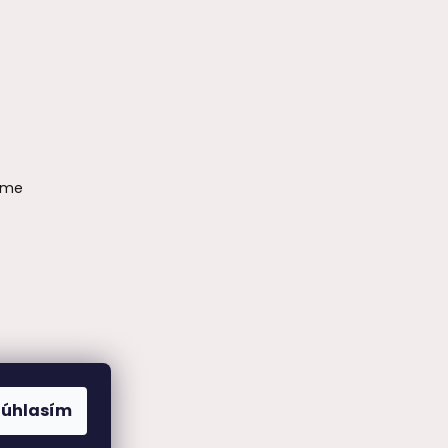
ame
Súhlasím