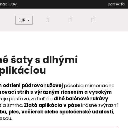
o pri nákupe nad 100€ Darček 
Hľadať
Prihlásenie
Nákupný
žkovú
Šaty pre moletky
Dámska móda
EUR
košík
é šaty s dlhými
plikáciou
 odtieni púdrovo ružovej
pôsobia mimoriadne
novací strih s výrazným riasením a vysokým
žuje postavu, zatiaľ čo
dlhé balónové rukávy
ť a šmrnc.
Zlatá aplikácia v páse
krásne zvýrazní
u, ples, večierok alebo spoločenské udalosti
,
lesou.