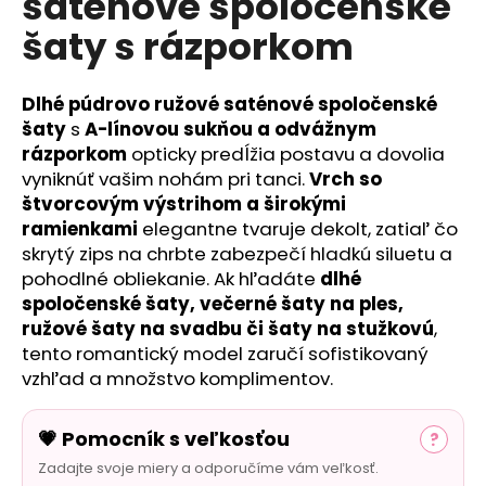
saténové spoločenské
č
a
šaty s rázporkom
m
e
Dlhé púdrovo ružové saténové spoločenské
šaty
s
A-línovou sukňou a odvážnym
rázporkom
opticky predĺžia postavu a dovolia
vyniknúť vašim nohám pri tanci.
Vrch so
štvorcovým výstrihom a širokými
ramienkami
elegantne tvaruje dekolt, zatiaľ čo
skrytý zips na chrbte zabezpečí hladkú siluetu a
pohodlné obliekanie. Ak hľadáte
dlhé
spoločenské šaty, večerné šaty na ples,
ružové šaty na svadbu či šaty na stužkovú
,
tento romantický model zaručí sofistikovaný
vzhľad a množstvo komplimentov.
💗 Pomocník s veľkosťou
?
Zadajte svoje miery a odporučíme vám veľkosť.