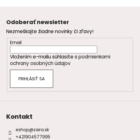
Z
á
Odoberať newsletter
p
Nezmeškajte žiadne novinky či zľavy!
ä
t
Email
i
Vložením e-mailu súhlasíte s
podmienkami
e
ochrany osobných údajov
PRIHLÁSIŤ SA
Kontakt
eshop
@
zaira.sk
+421904577995