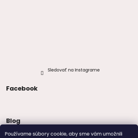
Sledovať na Instagrame
Facebook
Blog
Šaty na stužkovú 2026: trendy, farby a
Používame súbory cookie, aby sme vám umožnili