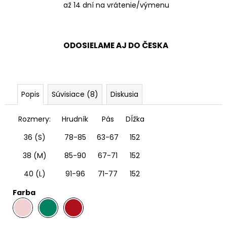
až 14 dní na vrátenie/výmenu
ODOSIELAME AJ DO ČESKA
Popis
Súvisiace (8)
Diskusia
Rozmery:
Hrudník
Pás
DÍžka
36 (S)
78-85
63-67
152
38 (M)
85-90
67-71
152
40 (L)
91-96
71-77
152
Farba
.
.