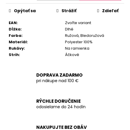
Jednotková
cena:
Opýtať sa
Strážiť
Zdieľať
EAN
:
Zvoľte variant
Dĺžka
:
Dlhé
Farba
:
Ružová, Bledoružová
Materiál
:
Polyester 100%
Rukávy
:
Na ramienka
Strih
:
Áčkové
DOPRAVA ZADARMO
pri nákupe nad 100 €
RÝCHLE DORUČENIE
odosielame do 24 hodín
NAKUPUJTE BEZ OBÁV