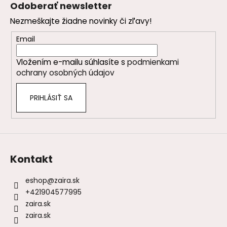
á
Odoberať newsletter
p
Nezmeškajte žiadne novinky či zľavy!
ä
t
Email
i
Vložením e-mailu súhlasíte s
podmienkami
e
ochrany osobných údajov
PRIHLÁSIŤ SA
Kontakt
eshop
@
zaira.sk
+421904577995
zaira.sk
zaira.sk