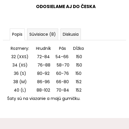
ODOSIELAME AJ DO ČESKA
Popis
Súvisiace (8)
Diskusia
Rozmery:
Hrudník
Pás
DÍžka
32 (XXS)
72–84
54–66
150
34 (XS)
76–88
58–70
150
36 (S)
80-92
60-76
150
38 (M)
86-96
66-80
152
40 (L)
88-102
70-84
152
Šaty sú na viazanie a majú gumičku.
Z