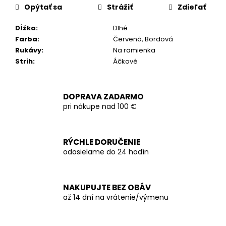
Opýtať sa
Strážiť
Zdieľať
Dĺžka
:
Dlhé
Farba
:
Červená, Bordová
Rukávy
:
Na ramienka
Strih
:
Áčkové
DOPRAVA ZADARMO
pri nákupe nad 100 €
RÝCHLE DORUČENIE
odosielame do 24 hodín
NAKUPUJTE BEZ OBÁV
až 14 dní na vrátenie/výmenu