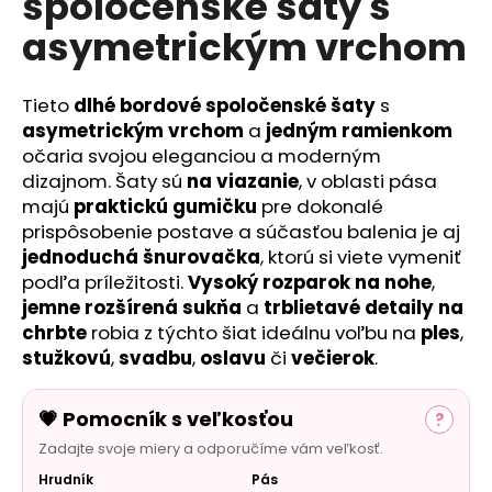
spoločenské šaty s
č
a
asymetrickým vrchom
m
e
Tieto
dlhé bordové spoločenské šaty
s
asymetrickým vrchom
a
jedným ramienkom
očaria svojou eleganciou a moderným
dizajnom. Šaty sú
na viazanie
, v oblasti pása
majú
praktickú gumičku
pre dokonalé
prispôsobenie postave a súčasťou balenia je aj
jednoduchá šnurovačka
, ktorú si viete vymeniť
podľa príležitosti.
Vysoký rozparok na nohe
,
jemne rozšírená sukňa
a
trblietavé detaily na
chrbte
robia z týchto šiat ideálnu voľbu na
ples
,
stužkovú
,
svadbu
,
oslavu
či
večierok
.
💗 Pomocník s veľkosťou
?
Zadajte svoje miery a odporučíme vám veľkosť.
Hrudník
Pás