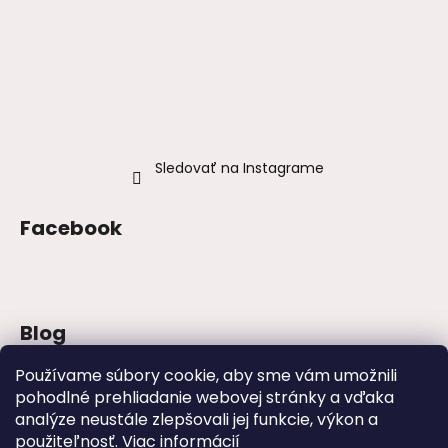
Sledovať na Instagrame
Facebook
Blog
Šaty na stužkovú 2026: trendy, farby a
Používame súbory cookie, aby sme vám umožnili
strihy
pohodlné prehliadanie webovej stránky a vďaka
analýze neustále zlepšovali jej funkcie, výkon a
Najväčšie módne chyby, ktoré ženy robia
na svadbách
použiteľnosť.
Viac informácií