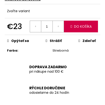
Zvoľte variant
€23
DO KOŠÍKA
Jednotková
cena:
Opýtať sa
Strážiť
Zdieľať
Farba
:
Strieborná
DOPRAVA ZADARMO
pri nákupe nad 100 €
RÝCHLE DORUČENIE
odosielame do 24 hodín