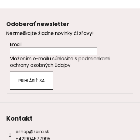
Z
á
Odoberať newsletter
p
Nezmeškajte žiadne novinky či zľavy!
ä
t
Email
i
Vložením e-mailu súhlasíte s
podmienkami
e
ochrany osobných údajov
PRIHLÁSIŤ SA
Kontakt
eshop
@
zaira.sk
+421904577995