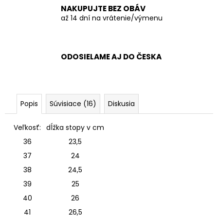
NAKUPUJTE BEZ OBÁV
až 14 dní na vrátenie/výmenu
ODOSIELAME AJ DO ČESKA
Popis
Súvisiace (16)
Diskusia
Veľkosť:
dĺžka stopy v cm
36
23,5
37
24
38
24,5
39
25
40
26
41
26,5