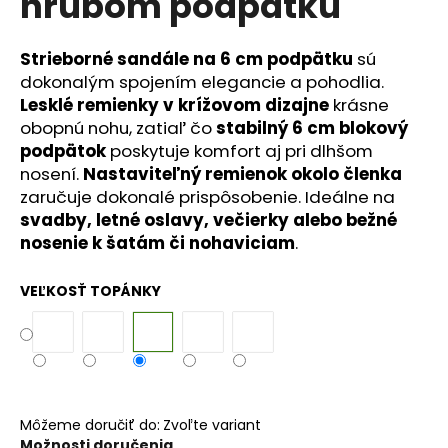
hrubom podpätku
č
a
m
Strieborné sandále na 6 cm podpätku
sú
e
dokonalým spojením elegancie a pohodlia.
Lesklé remienky v krížovom dizajne
krásne
obopnú nohu, zatiaľ čo
stabilný 6 cm blokový
podpätok
poskytuje komfort aj pri dlhšom
nosení.
Nastaviteľný remienok okolo členka
zaručuje dokonalé prispôsobenie. Ideálne na
svadby, letné oslavy, večierky alebo bežné
nosenie k šatám či nohaviciam
.
VEĽKOSŤ TOPÁNKY
Môžeme doručiť do:
Zvoľte variant
Možnosti doručenia