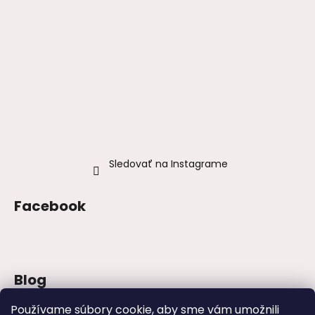
Sledovať na Instagrame
Facebook
Blog
Šaty na stužkovú 2026: trendy, farby a
Používame súbory cookie, aby sme vám umožnili