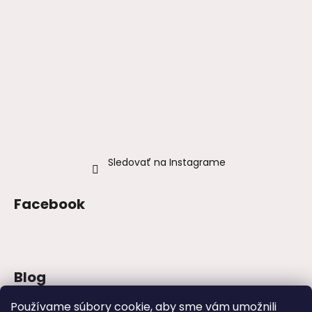
Sledovať na Instagrame
Facebook
Blog
Šaty na stužkovú 2026: trendy, farby a
Používame súbory cookie, aby sme vám umožnili