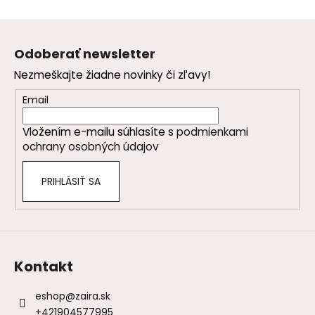
Z
á
Odoberať newsletter
p
Nezmeškajte žiadne novinky či zľavy!
ä
t
Email
i
Vložením e-mailu súhlasíte s
podmienkami
e
ochrany osobných údajov
PRIHLÁSIŤ SA
Kontakt
eshop
@
zaira.sk
+421904577995