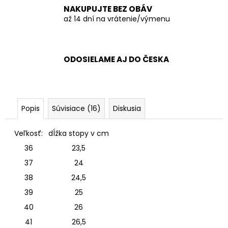
NAKUPUJTE BEZ OBÁV
až 14 dní na vrátenie/výmenu
ODOSIELAME AJ DO ČESKA
Popis
Súvisiace (16)
Diskusia
Veľkosť:
dĺžka stopy v cm
36
23,5
37
24
38
24,5
39
25
40
26
41
26,5