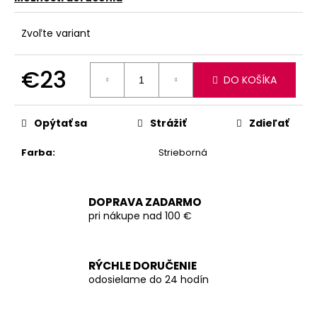
Zvoľte variant
€23
DO KOŠÍKA
Jednotková
cena:
Opýtať sa
Strážiť
Zdieľať
Farba
:
Strieborná
DOPRAVA ZADARMO
pri nákupe nad 100 €
RÝCHLE DORUČENIE
odosielame do 24 hodín