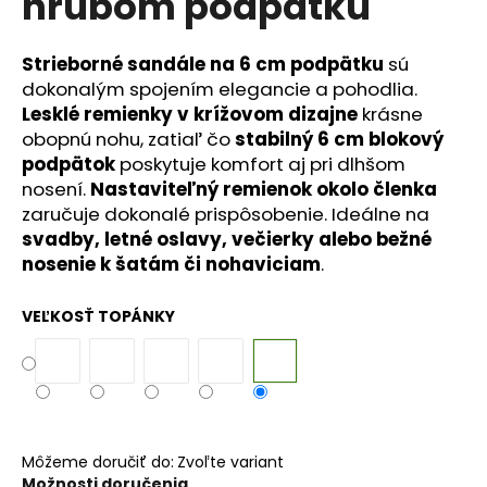
hrubom podpätku
č
a
m
Strieborné sandále na 6 cm podpätku
sú
e
dokonalým spojením elegancie a pohodlia.
Lesklé remienky v krížovom dizajne
krásne
obopnú nohu, zatiaľ čo
stabilný 6 cm blokový
podpätok
poskytuje komfort aj pri dlhšom
nosení.
Nastaviteľný remienok okolo členka
zaručuje dokonalé prispôsobenie. Ideálne na
svadby, letné oslavy, večierky alebo bežné
nosenie k šatám či nohaviciam
.
VEĽKOSŤ TOPÁNKY
Môžeme doručiť do:
Zvoľte variant
Možnosti doručenia