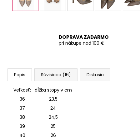
DOPRAVA ZADARMO
pri nákupe nad 100 €
Popis
Súvisiace (16)
Diskusia
Veľkosť:
dĺžka stopy v cm
36
23,5
37
24
38
24,5
39
25
40
26