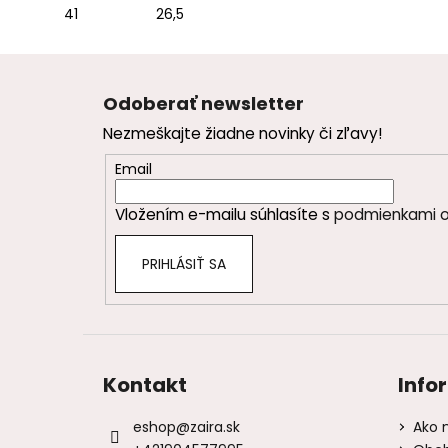
41
26,5
Z
á
Odoberať newsletter
p
Nezmeškajte žiadne novinky či zľavy!
ä
t
Email
i
Vložením e-mailu súhlasíte s
podmienkami o
e
PRIHLÁSIŤ SA
Kontakt
Info
eshop
@
zaira.sk
Ako 