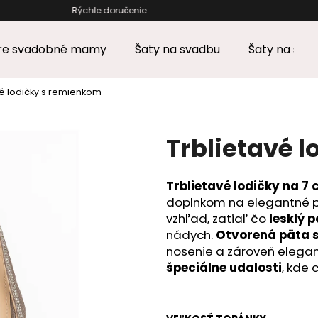
0€ Rýchle doručenie Odosielam
pre svadobné mamy
Šaty na svadbu
Šaty na stu
Čo potrebujete nájsť?
vé lodičky s remienkom
HĽADAŤ
Trblietavé 
Trblietavé lodičky na 
Odporúčame
doplnkom na elegantné prí
vzhľad, zatiaľ čo
lesklý 
nádych.
Otvorená päta 
nosenie a zároveň elegan
špeciálne udalosti
, kde 