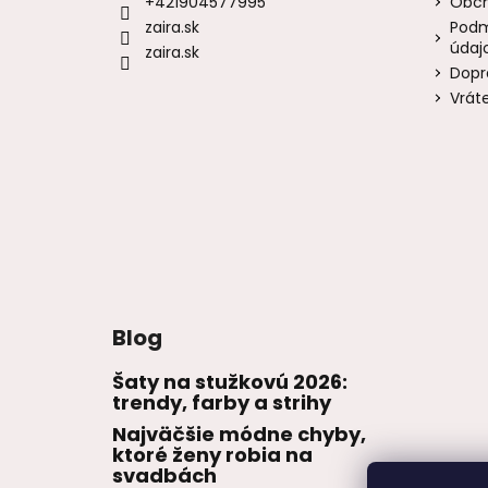
+421904577995
Obch
zaira.sk
Podm
údaj
zaira.sk
Dopr
Vrát
Blog
Šaty na stužkovú 2026:
trendy, farby a strihy
Najväčšie módne chyby,
ktoré ženy robia na
svadbách