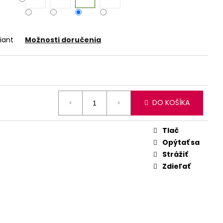
iant
Možnosti doručenia
DO KOŠÍKA
Tlač
Opýtať sa
Strážiť
Zdieľať