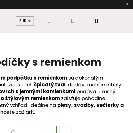
e aj do Česka
Hľadať
Prihlásenie
Nákupný
žkovú
Šaty pre moletky
Dámska móda
EUR
košík
lodičky s remienkom
7 cm podpätku s remienkom
sú dokonalým
ležitosti. Ich
špicatý tvar
dodáva nohám štíhly
povrch s jemnými kamienkami
pridáva luxusný
so štýlovým remienkom
zaisťuje pohodlné
tný vzhľad. Ideálne na
plesy, svadby, večierky a
chcete zažiariť.