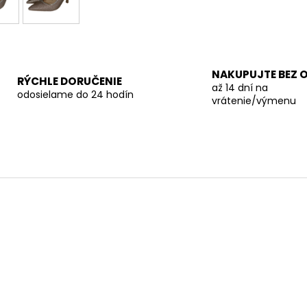
NAKUPUJTE BEZ 
RÝCHLE DORUČENIE
až 14 dní na
odosielame do 24 hodín
vrátenie/výmenu