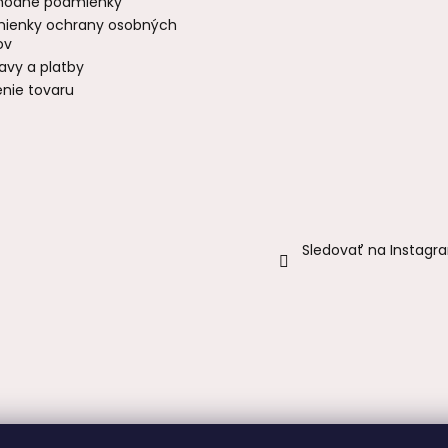
odné podmienky
ienky ochrany osobných
ov
avy a platby
enie tovaru
Sledovať na Instagr