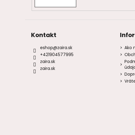
Kontakt
Info
eshop
@
zaira.sk
Ako 
+421904577995
Obch
zaira.sk
Podm
údaj
zaira.sk
Dopr
Vrát