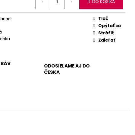
DO KOŠÍKA
Tlač
variant
Opýtať sa
á
Strážiť
ienka
Zdieľať
OBÁV
ODOSIELAME AJ DO
ČESKA