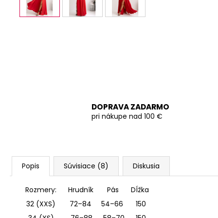
DOPRAVA ZADARMO
pri nákupe nad 100 €
Popis
Súvisiace (8)
Diskusia
Rozmery:
Hrudník
Pás
DÍžka
32 (XXS)
72–84
54–66
150
34 (XS)
76–88
58–70
150