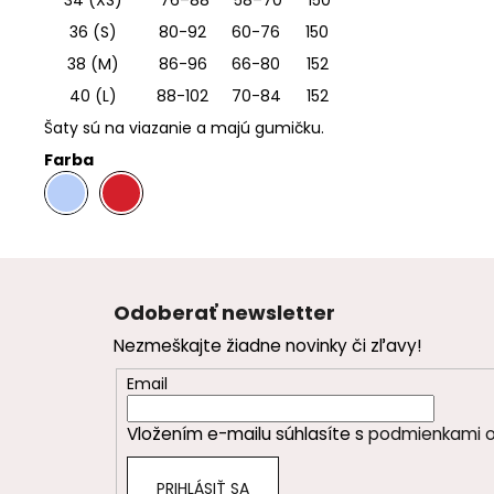
36 (S)
80-92
60-76
150
38 (M)
86-96
66-80
152
40 (L)
88-102
70-84
152
Šaty sú na viazanie a majú gumičku.
Farba
.
.
Z
á
Odoberať newsletter
p
Nezmeškajte žiadne novinky či zľavy!
ä
t
Email
i
Vložením e-mailu súhlasíte s
podmienkami o
e
PRIHLÁSIŤ SA