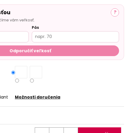
sťou
?
číme vám veľkosť.
Pás
Odporučiť veľkosť
iant
Možnosti doručenia