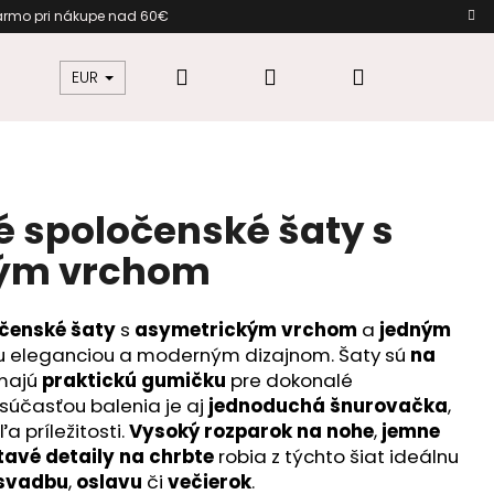
adarmo pri nákupe nad 60€ Rýc
Hľadať
Prihlásenie
Nákupný
žkovú
Šaty pre moletky
Dámska móda
EUR
košík
é spoločenské šaty s
ým vrchom
očenské šaty
s
asymetrickým vrchom
a
jedným
u eleganciou a moderným dizajnom. Šaty sú
na
 majú
praktickú gumičku
pre dokonalé
súčasťou balenia je aj
jednoduchá šnurovačka
,
a príležitosti.
Vysoký rozparok na nohe
,
jemne
etavé detaily na chrbte
robia z týchto šiat ideálnu
svadbu
,
oslavu
či
večierok
.