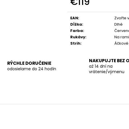
€119
Jednotková
cena:
EAN
:
Zvoľte 
Dĺžka
:
Dlhé
Farba
:
Červen
Rukávy
:
Na ram
Strih
:
Áčkové
NAKUPUJTE BEZ 
RÝCHLE DORUČENIE
až 14 dní na
odosielame do 24 hodín
vrátenie/výmenu