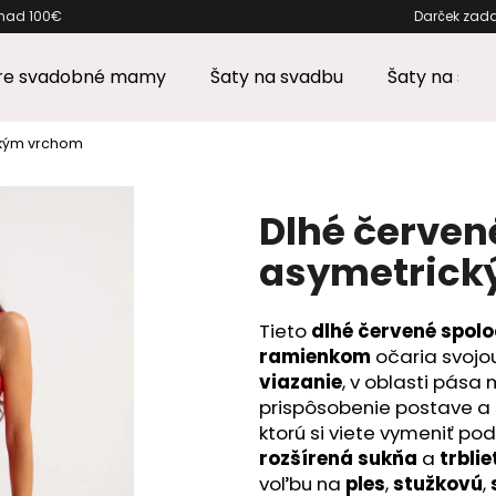
 pri nákupe nad 100€ Darček z
pre svadobné mamy
Šaty na svadbu
Šaty na stu
Čo potrebujete nájsť?
ckým vrchom
HĽADAŤ
Dlhé červen
asymetrick
Odporúčame
Tieto
dlhé červené spol
ramienkom
očaria svojo
viazanie
, v oblasti pása
prispôsobenie postave a 
ktorú si viete vymeniť podľ
rozšírená sukňa
a
trbli
voľbu na
ples
,
stužkovú
,