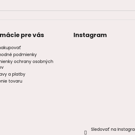
rmácie pre vás
Instagram
nakupovať
odné podmienky
ienky ochrany osobných
ov
avy a platby
enie tovaru
Sledovať na Instagr