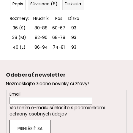
Popis
Súvisiace (8)
Diskusia
Rozmery:
Hrudník
Pás
DÍžka
36 (S)
80-88
60-67
93
38 (M)
82-90
68-78
93
40 (L)
86-94
74-81
93
Z
á
Odoberať newsletter
p
Nezmeškajte žiadne novinky či zľavy!
ä
t
Email
i
Vložením e-mailu súhlasíte s
podmienkami
e
ochrany osobných údajov
PRIHLÁSIŤ SA