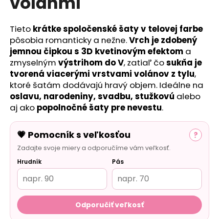
volánmi
č
a
m
Tieto
krátke spoločenské šaty v telovej farbe
e
pôsobia romanticky a nežne.
Vrch je zdobený
jemnou čipkou s 3D kvetinovým efektom
a
zmyselným
výstrihom do V
, zatiaľ čo
sukňa je
tvorená viacerými vrstvami volánov z tylu
,
ktoré šatám dodávajú hravý objem. Ideálne na
oslavu, narodeniny, svadbu, stužkovú
alebo
aj ako
popolnočné šaty pre nevestu
.
💗 Pomocník s veľkosťou
?
Zadajte svoje miery a odporučíme vám veľkosť.
Hrudník
Pás
Odporučiť veľkosť