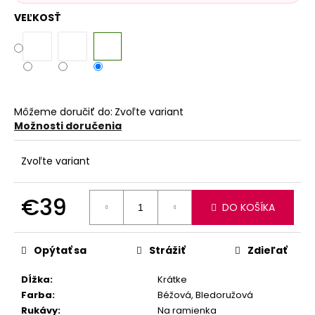
VEĽKOSŤ
Môžeme doručiť do:
Zvoľte variant
Možnosti doručenia
Zvoľte variant
€39
DO KOŠÍKA
Jednotková
cena:
Opýtať sa
Strážiť
Zdieľať
Dĺžka
:
Krátke
Farba
:
Béžová, Bledoružová
Rukávy
:
Na ramienka