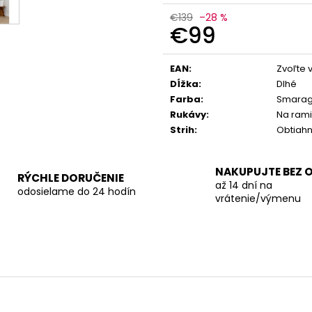
€139
–28 %
€99
Jednotková
cena:
EAN
:
Zvoľte 
Dĺžka
:
Dlhé
Farba
:
Smarag
Rukávy
:
Na ram
Strih
:
Obtiah
NAKUPUJTE BEZ 
RÝCHLE DORUČENIE
až 14 dní na
odosielame do 24 hodín
vrátenie/výmenu