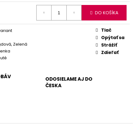
DO KOŠÍKA
Tlač
variant
Opýtať sa
dová, Zelená
Strážiť
ienka
Zdieľať
nuté
OBÁV
ODOSIELAME AJ DO
ČESKA