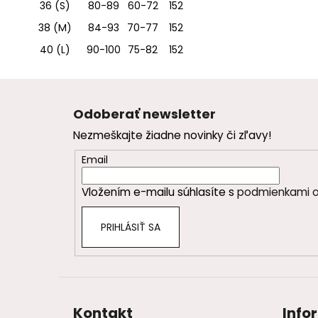
36 (S)
80-89
60-72
152
38 (M)
84-93
70-77
152
40 (L)
90-100
75-82
152
Z
á
Odoberať newsletter
p
Nezmeškajte žiadne novinky či zľavy!
ä
t
Email
i
Vložením e-mailu súhlasíte s
podmienkami o
e
PRIHLÁSIŤ SA
Kontakt
Info