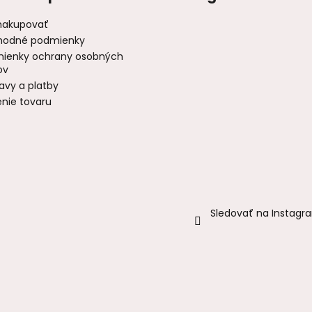
nakupovať
odné podmienky
ienky ochrany osobných
ov
avy a platby
enie tovaru
Sledovať na Instagr