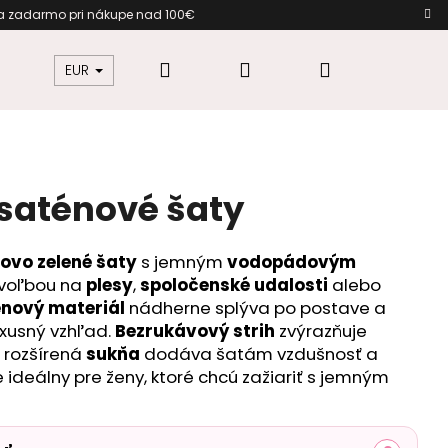
va zadarmo pri nákupe nad 100€
Hľadať
Prihlásenie
Nákupný
žkovú
Šaty pre moletky
Dámska móda
EUR
košík
 saténové šaty
ovo zelené šaty
s jemným
vodopádovým
 voľbou na
plesy
,
spoločenské udalosti
alebo
énový materiál
nádherne splýva po postave a
uxusný vzhľad.
Bezrukávový strih
zvýrazňuje
 rozšírená
sukňa
dodáva šatám vzdušnosť a
 ideálny pre ženy, ktoré chcú zažiariť s jemným