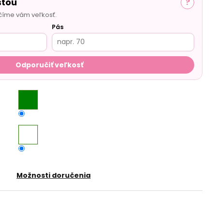
sťou
?
číme vám veľkosť.
Pás
Odporučiť veľkosť
Možnosti doručenia