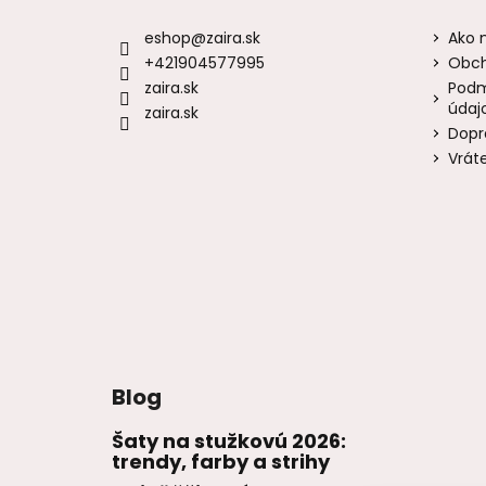
eshop
@
zaira.sk
Ako 
+421904577995
Obch
zaira.sk
Podm
údaj
zaira.sk
Dopr
Vrát
Blog
Šaty na stužkovú 2026:
trendy, farby a strihy