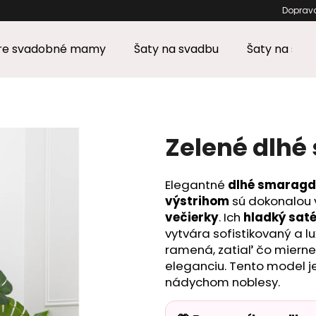
Dopra
pre svadobné mamy
Šaty na svadbu
Šaty na stu
Čo potrebujete nájsť?
HĽADAŤ
Zelené dlhé
Elegantné
dlhé smaragd
Odporúčame
výstrihom
sú dokonalou
večierky
. Ich
hladký sat
vytvára sofistikovaný a l
ramená, zatiaľ čo mierne
eleganciu. Tento model je
nádychom noblesy.