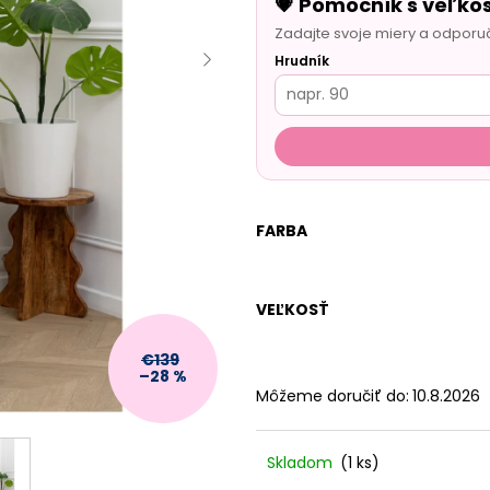
💗 Pomocník s veľko
Zadajte svoje miery a odporu
Hrudník
FARBA
VEĽKOSŤ
€139
–28 %
Môžeme doručiť do:
10.8.2026
Skladom
(1 ks)