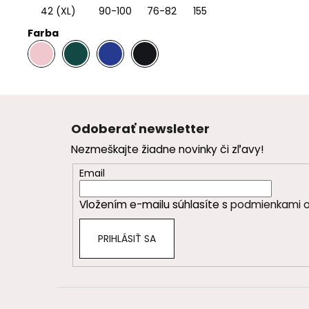
42 (XL)
90-100
76-82
155
Farba
.
.
.
Z
á
Odoberať newsletter
p
Nezmeškajte žiadne novinky či zľavy!
ä
t
Email
i
Vložením e-mailu súhlasíte s
podmienkami o
e
PRIHLÁSIŤ SA