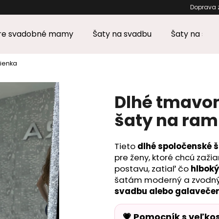
Doprav
pre svadobné mamy
Šaty na svadbu
Šaty na stu
Čo potrebujete nájsť?
ienka
HĽADAŤ
Dlhé tmavo
šaty na ram
Odporúčame
Tieto
dlhé spoločenské 
pre ženy, ktoré chcú zažia
postavu, zatiaľ čo
hlboký
šatám moderný a zvodný 
svadbu alebo galaveče
💗 Pomocník s veľko