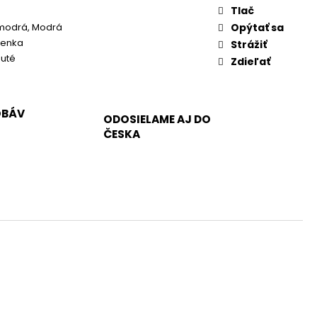
Tlač
odrá, Modrá
Opýtať sa
ienka
Strážiť
nuté
Zdieľať
OBÁV
ODOSIELAME AJ DO
ČESKA