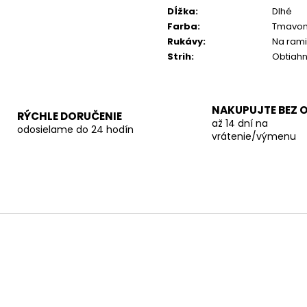
cena:
Dĺžka
:
Dlhé
Farba
:
Tmavom
Rukávy
:
Na ram
Strih
:
Obtiah
NAKUPUJTE BEZ 
RÝCHLE DORUČENIE
až 14 dní na
odosielame do 24 hodín
vrátenie/výmenu