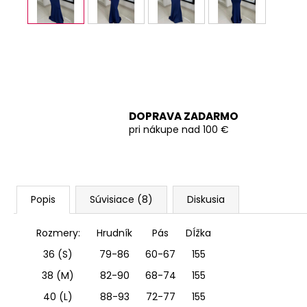
DOPRAVA ZADARMO
pri nákupe nad 100 €
Popis
Súvisiace (8)
Diskusia
Rozmery:
Hrudník
Pás
DÍžka
36 (S)
79-86
60-67
155
38 (M)
82-90
68-74
155
40 (L)
88-93
72-77
155