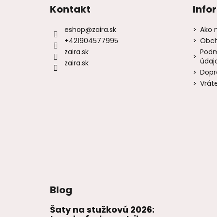
Kontakt
Info
eshop
@
zaira.sk
Ako 
+421904577995
Obch
zaira.sk
Podm
údaj
zaira.sk
Dopr
Vrát
Blog
Šaty na stužkovú 2026: