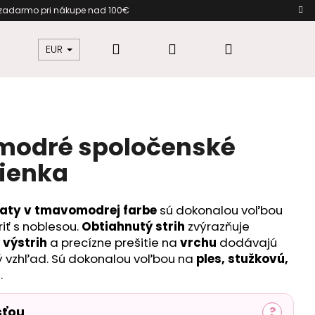
a zadarmo pri nákupe nad 100€
Hľadať
Prihlásenie
Nákupný
žkovú
Šaty pre moletky
Dámska móda
EUR
košík
modré spoločenské
ienka
šaty v tmavomodrej farbe
sú dokonalou voľbou
riť s noblesou.
Obtiahnutý strih
zvýrazňuje
 výstrih
a precízne prešitie na
vrchu
dodávajú
vzhľad. Sú dokonalou voľbou na
ples, stužkovú,
r
.
sťou
?