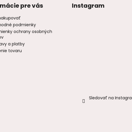
rmácie pre vás
Instagram
nakupovať
odné podmienky
ienky ochrany osobných
ov
avy a platby
enie tovaru
Sledovať na Instagr