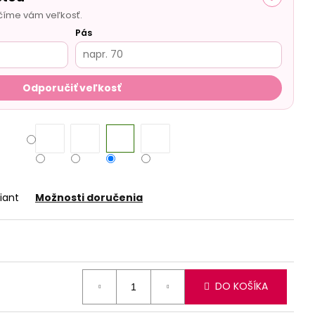
číme vám veľkosť.
Pás
Odporučiť veľkosť
iant
Možnosti doručenia
DO KOŠÍKA