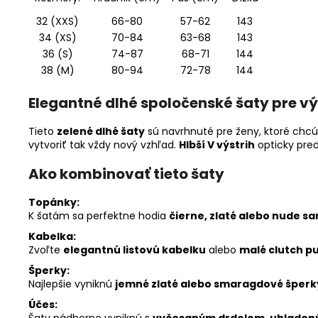
32 (XXS)
66-80
57-62
143
34 (XS)
70-84
63-68
143
36 (S)
74-87
68-71
144
38 (M)
80-94
72-78
144
Elegantné dlhé spoločenské šaty pre v
Tieto
zelené dlhé šaty
sú navrhnuté pre ženy, ktoré chc
vytvoriť tak vždy nový vzhľad.
Hlbší V výstrih
opticky predl
Ako kombinovať tieto šaty
Topánky:
K šatám sa perfektne hodia
čierne, zlaté alebo nude s
Kabelka:
Zvoľte
elegantnú listovú kabelku
alebo
malé clutch p
Šperky:
Najlepšie vyniknú
jemné zlaté alebo smaragdové šperk
Účes:
Šaty nádherne vyniknú s
vyčesaným drdolom, uhlade