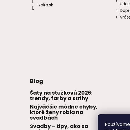
údaj
zaira.sk
Dopr
Vrát
Blog
Šaty na stužkovú 2026:
trendy, farby a strihy
Najväčšie módne chyby,
ktoré ženy robia na
svadbách
Používame 
Svadby – tipy, ako sa