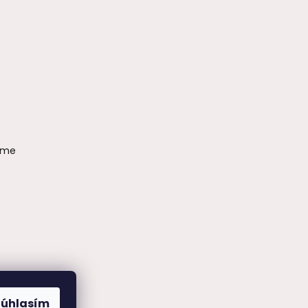
ame
Súhlasím