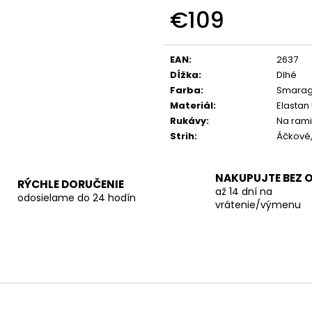
€109
Jednotková
cena:
EAN
:
2637
Dĺžka
:
Dlhé
Farba
:
Smarag
Materiál
:
Elastan
Rukávy
:
Na rami
Strih
:
Áčkové
NAKUPUJTE BEZ 
RÝCHLE DORUČENIE
až 14 dní na
odosielame do 24 hodín
vrátenie/výmenu