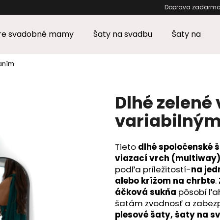
Doprava za
pre svadobné mamy
Šaty na svadbu
Šaty na stu
Čo potrebujete nájsť?
zaním
HĽADAŤ
Dlhé zelené 
variabilným
Odporúčame
Tieto
dlhé spoločenské 
viazací vrch (multiway
podľa príležitostí-
na jed
alebo krížom na chrbte
.
áčková sukňa
pôsobí ľa
šatám zvodnosť a zabezp
plesové šaty, šaty na s