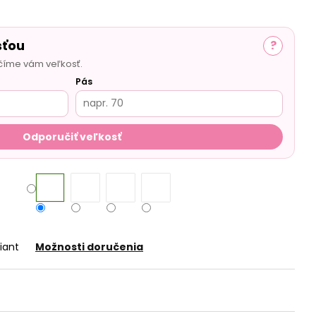
sťou
?
číme vám veľkosť.
Pás
Odporučiť veľkosť
iant
Možnosti doručenia