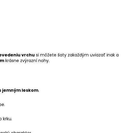
evedeniu vrchu
si môžete šaty zakaždým uviazať inak a
om
krásne zvýrazní nohy.
 s jemným leskom
.
be.
 krku.
enský charakter.