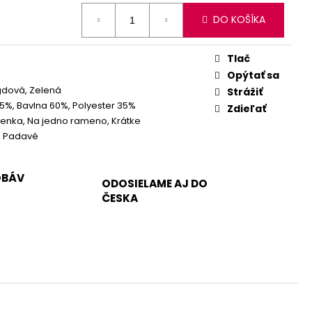
DO KOŠÍKA
Tlač
Opýtať sa
dová, Zelená
Strážiť
 5%, Bavlna 60%, Polyester 35%
Zdieľať
enka, Na jedno rameno, Krátke
, Padavé
OBÁV
ODOSIELAME AJ DO
ČESKA