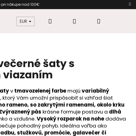
darmo pri nákupe nad 100€ Darč
Hľadať
Prihlásenie
Nákupný
žkovú
Šaty pre moletky
Dámska móda
EUR
košík
večerné šaty s
 viazaním
šaty
v
tmavozelenej farbe
m
ajú
variabilný
)
, ktorý Vám umožní prispôsobiť si vzhľad šiat
no rameno, so zakrytými ramenami, okolo krku
Zvýraznený pás
krásne formuje postavu a
dlhá
hko a vzdušne.
Vysoký rozparok na nohe
dodáva
ečuje pohodlný pohyb. Ideálna voľba ako
vadbu, stužkovú, promócie, galavečer či