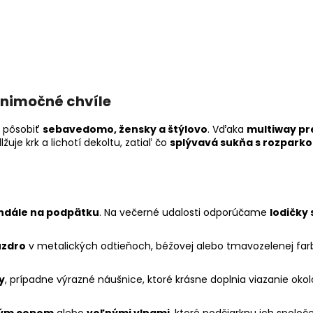
ýnimočné chvíle
ú pôsobiť
sebavedomo, žensky a štýlovo
. Vďaka
multiway pr
žuje krk a lichotí dekoltu, zatiaľ čo
splývavá sukňa s rozpark
andále na podpätku
. Na večerné udalosti odporúčame
lodičky
uzdro
v metalických odtieňoch, béžovej alebo tmavozelenej far
y
, prípadne výrazné náušnice, ktoré krásne doplnia viazanie okolo
ným copom
alebo
voľnými vlnami
, ktoré podčiarknu ich spoloč