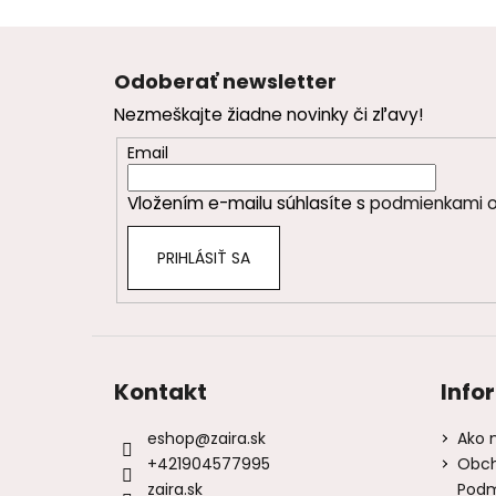
Z
á
Odoberať newsletter
p
Nezmeškajte žiadne novinky či zľavy!
ä
t
Email
i
Vložením e-mailu súhlasíte s
podmienkami o
e
PRIHLÁSIŤ SA
Kontakt
Info
eshop
@
zaira.sk
Ako 
+421904577995
Obch
zaira.sk
Podm