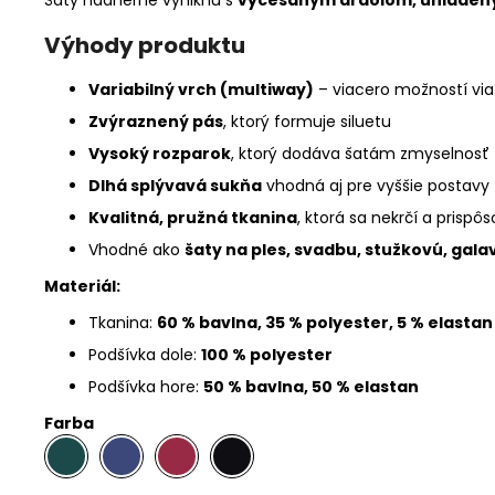
Výhody produktu
Variabilný vrch (multiway)
– viacero možností via
Zvýraznený pás
, ktorý formuje siluetu
Vysoký rozparok
, ktorý dodáva šatám zmyselnosť
Dlhá splývavá sukňa
vhodná aj pre vyššie postavy
Kvalitná, pružná tkanina
, ktorá sa nekrčí a prispô
Vhodné ako
šaty na ples, svadbu, stužkovú, gal
Materiál:
Tkanina:
60 % bavlna, 35 % polyester, 5 % elastan
Podšívka dole:
100 % polyester
Podšívka hore:
50 % bavlna, 50 % elastan
Farba
.
.
.