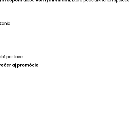
zania
sobí postave
avečer aj promócie