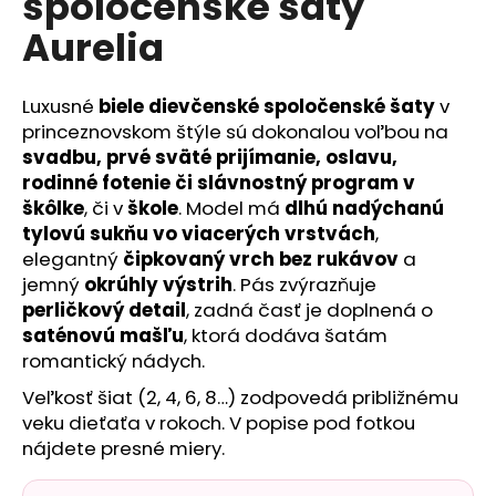
spoločenské šaty
č
a
Aurelia
m
e
Luxusné
biele dievčenské spoločenské šaty
v
princeznovskom štýle sú dokonalou voľbou na
svadbu, prvé sväté prijímanie, oslavu,
rodinné fotenie či slávnostný program v
škôlke
, či v
škole
. Model má
dlhú nadýchanú
tylovú sukňu vo viacerých vrstvách
,
elegantný
čipkovaný vrch bez rukávov
a
jemný
okrúhly výstrih
. Pás zvýrazňuje
perličkový detail
, zadná časť je doplnená o
saténovú mašľu
, ktorá dodáva šatám
romantický nádych.
Veľkosť šiat (2, 4, 6, 8…) zodpovedá približnému
veku dieťaťa v rokoch. V popise pod fotkou
nájdete presné miery.