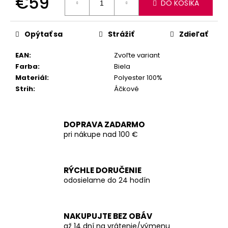
€59
DO KOŠÍKA
Jednotková
cena:
Opýtať sa
Strážiť
Zdieľať
EAN
:
Zvoľte variant
Farba
:
Biela
Materiál
:
Polyester 100%
Strih
:
Áčkové
DOPRAVA ZADARMO
pri nákupe nad 100 €
RÝCHLE DORUČENIE
odosielame do 24 hodín
NAKUPUJTE BEZ OBÁV
až 14 dní na vrátenie/výmenu