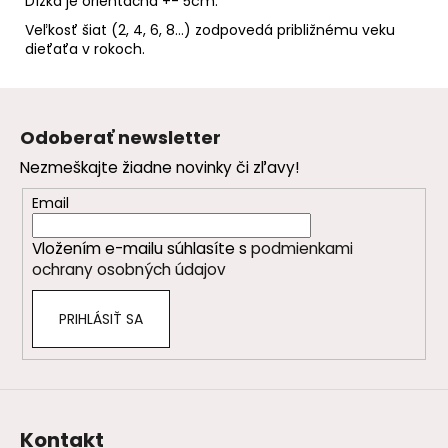
Dĺžka je orientačná +- 5cm.
Veľkosť šiat (2, 4, 6, 8…) zodpovedá približnému veku
dieťaťa v rokoch.
Z
á
Odoberať newsletter
p
Nezmeškajte žiadne novinky či zľavy!
ä
t
Email
i
Vložením e-mailu súhlasíte s
podmienkami
e
ochrany osobných údajov
PRIHLÁSIŤ SA
Kontakt