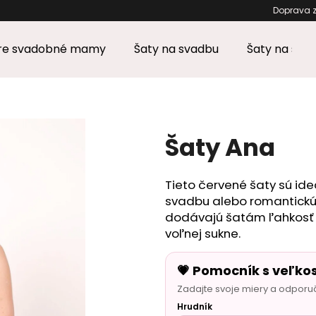
Doprav
pre svadobné mamy
Šaty na svadbu
Šaty na stu
Čo potrebujete nájsť?
HĽADAŤ
Šaty Ana
Tieto červené šaty sú ideá
Odporúčame
svadbu alebo romantickú 
dodávajú šatám ľahkosť a
voľnej sukne.
💗 Pomocník s veľko
Zadajte svoje miery a odporu
Hrudník