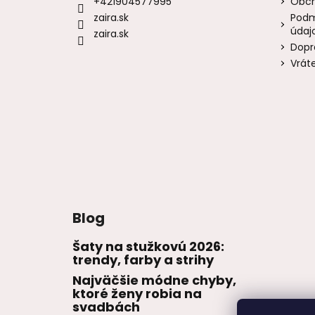
+421904577995
Obch
zaira.sk
Podm
údaj
zaira.sk
Dopr
Vrát
Blog
Šaty na stužkovú 2026:
trendy, farby a strihy
Najväčšie módne chyby,
ktoré ženy robia na
svadbách