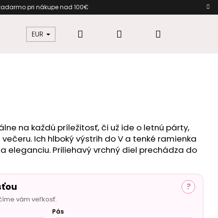
a zadarmo pri nákupe nad 100€
Hľadať
Prihlásenie
Nákupný
žkovú
Šaty pre moletky
Dámska móda
EUR
košík
lne na každú príležitosť, či už ide o letnú párty,
večeru. Ich hlboký výstrih do V a tenké ramienka
 eleganciu. Priliehavý vrchný diel prechádza do
sťou
?
číme vám veľkosť.
Pás