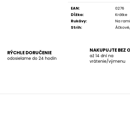
cena:
EAN
:
0276
Dĺžka
:
Krátke
Rukávy
:
Na ram
Strih
:
Áčkové
NAKUPUJTE BEZ 
RÝCHLE DORUČENIE
až 14 dní na
odosielame do 24 hodín
vrátenie/výmenu