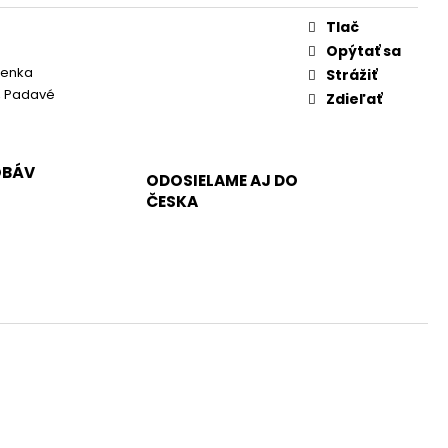
Tlač
Opýtať sa
ienka
Strážiť
, Padavé
Zdieľať
OBÁV
ODOSIELAME AJ DO
ČESKA