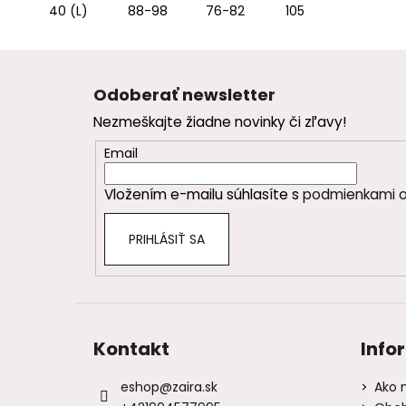
40 (L)
88-98
76-82
105
Z
á
Odoberať newsletter
p
Nezmeškajte žiadne novinky či zľavy!
ä
t
Email
i
Vložením e-mailu súhlasíte s
podmienkami o
e
PRIHLÁSIŤ SA
Kontakt
Info
eshop
@
zaira.sk
Ako 