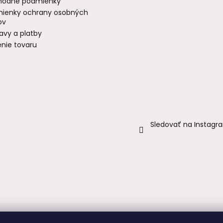
odné podmienky
ienky ochrany osobných
ov
avy a platby
enie tovaru
Sledovať na Instagr