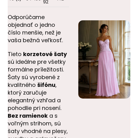
92
Odporúčame
objednať o jedno
číslo menšie, než je
vaša bežná veľkosť.
Tieto
korzetové šaty
sú ideálne pre všetky
formálne príležitosti.
Šaty sú vyrobené z
kvalitného
šifónu
,
ktorý zaručuje
elegantný vzhľad a
pohodlie pri nosení.
Bez ramienok
a s
voľným strihom, sú
šaty vhodné na plesy,