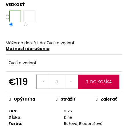
VEĽKOSŤ
Môžeme doručiť do:
Zvoľte variant
Možnosti doručenia
Zvoľte variant
€119
DO KOŠÍKA
Jednotková
cena:
Opýtať sa
Strážiť
Zdieľať
EAN
:
3126
Dĺžka
:
Dlhé
Farba
:
Ružová, Bledoružová