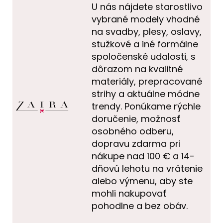
U nás nájdete starostlivo
vybrané modely vhodné
na svadby, plesy, oslavy,
stužkové a iné formálne
spoločenské udalosti, s
dôrazom na kvalitné
materiály, prepracované
strihy a aktuálne módne
trendy. Ponúkame rýchle
doručenie, možnosť
osobného odberu,
dopravu zdarma pri
nákupe nad 100 € a 14-
dňovú lehotu na vrátenie
alebo výmenu, aby ste
mohli nakupovať
pohodlne a bez obáv.