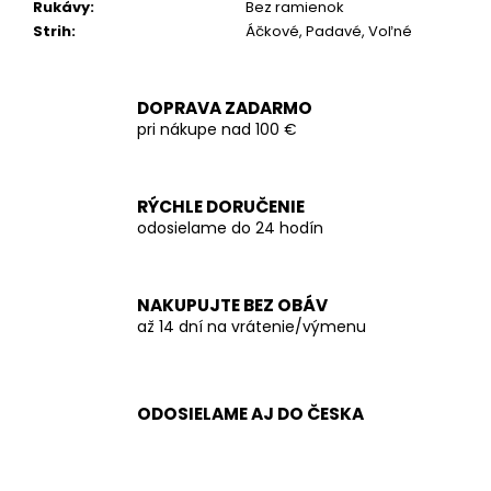
Rukávy
:
Bez ramienok
Strih
:
Áčkové, Padavé, Voľné
DOPRAVA ZADARMO
pri nákupe nad 100 €
RÝCHLE DORUČENIE
odosielame do 24 hodín
NAKUPUJTE BEZ OBÁV
až 14 dní na vrátenie/výmenu
ODOSIELAME AJ DO ČESKA