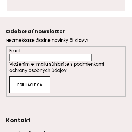
Z
á
Odoberať newsletter
p
Nezmeškajte žiadne novinky či zľavy!
ä
t
Email
i
Vložením e-mailu súhlasíte s
podmienkami
e
ochrany osobných údajov
PRIHLÁSIŤ SA
Kontakt