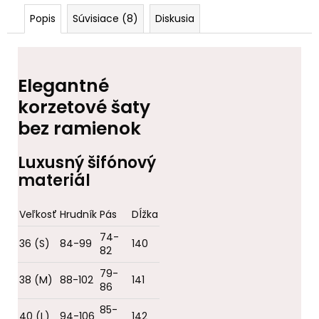
Popis
Súvisiace (8)
Diskusia
Elegantné
korzetové šaty
bez ramienok
Luxusný šifónový
materiál
Veľkosť
Hrudník
Pás
Dĺžka
74-
36 (S)
84-99
140
82
79-
38 (M)
88-102
141
86
85-
40 (L)
94-106
142