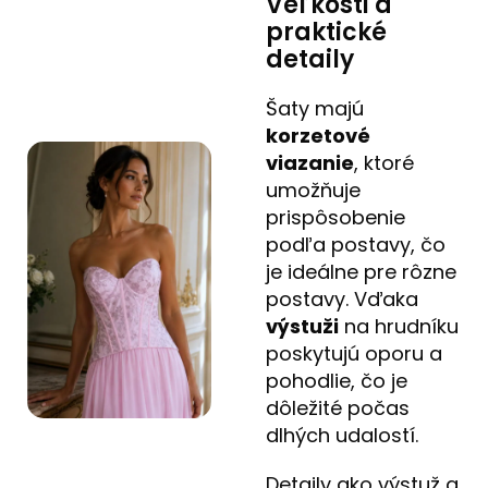
Veľkosti a
praktické
detaily
Šaty majú
korzetové
viazanie
, ktoré
umožňuje
prispôsobenie
podľa postavy, čo
je ideálne pre rôzne
postavy. Vďaka
výstuži
na hrudníku
poskytujú oporu a
pohodlie, čo je
dôležité počas
dlhých udalostí.
Detaily ako výstuž a