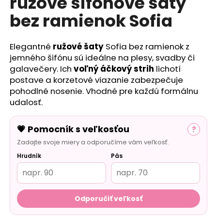
ružové šifónové šaty
č
a
bez ramienok Sofia
m
e
Elegantné
ružové šaty
Sofia bez ramienok z
jemného šifónu sú ideálne na plesy, svadby či
galavečery. Ich
voľný áčkový strih
lichotí
postave a korzetové viazanie zabezpečuje
pohodlné nosenie. Vhodné pre každú formálnu
udalosť.
💗 Pomocník s veľkosťou
?
Zadajte svoje miery a odporučíme vám veľkosť.
Hrudník
Pás
Odporučiť veľkosť