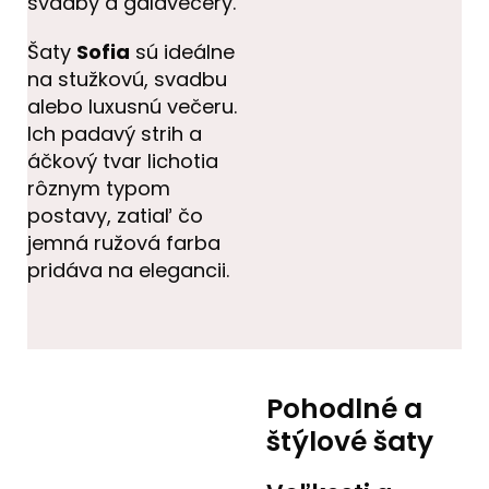
svadby a galavečery.
Šaty
Sofia
sú ideálne
na stužkovú, svadbu
alebo luxusnú večeru.
Ich padavý strih a
áčkový tvar lichotia
rôznym typom
postavy, zatiaľ čo
jemná ružová farba
pridáva na elegancii.
Pohodlné a
štýlové šaty