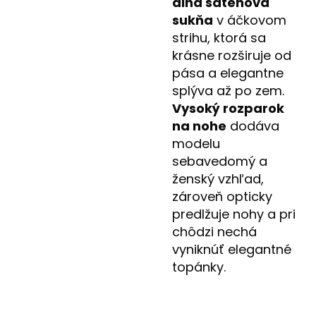
dlhá saténová
sukňa
v áčkovom
strihu, ktorá sa
krásne rozširuje od
pása a elegantne
splýva až po zem.
Vysoký rozparok
na nohe
dodáva
modelu
sebavedomý a
ženský vzhľad,
zároveň opticky
predlžuje nohy a pri
chôdzi nechá
vyniknúť elegantné
topánky.