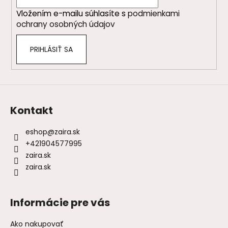
i
Vložením e-mailu súhlasíte s
podmienkami
e
ochrany osobných údajov
PRIHLÁSIŤ SA
Kontakt
eshop
@
zaira.sk
+421904577995
zaira.sk
zaira.sk
Informácie pre vás
Ako nakupovať