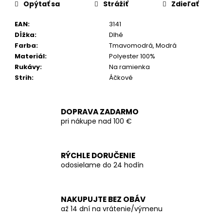
Opýtať sa
Strážiť
Zdieľať
EAN
:
3141
Dĺžka
:
Dlhé
Farba
:
Tmavomodrá, Modrá
Materiál
:
Polyester 100%
Rukávy
:
Na ramienka
Strih
:
Áčkové
DOPRAVA ZADARMO
pri nákupe nad 100 €
RÝCHLE DORUČENIE
odosielame do 24 hodín
NAKUPUJTE BEZ OBÁV
až 14 dní na vrátenie/výmenu