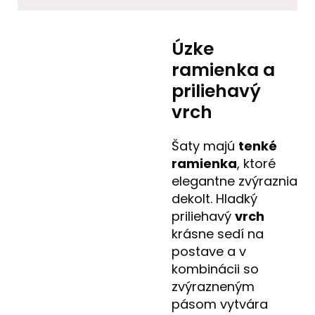
Úzke
ramienka a
priliehavý
vrch
Šaty majú
tenké
ramienka
, ktoré
elegantne zvýraznia
dekolt. Hladký
priliehavý
vrch
krásne sedí na
postave a v
kombinácii so
zvýrazneným
pásom vytvára