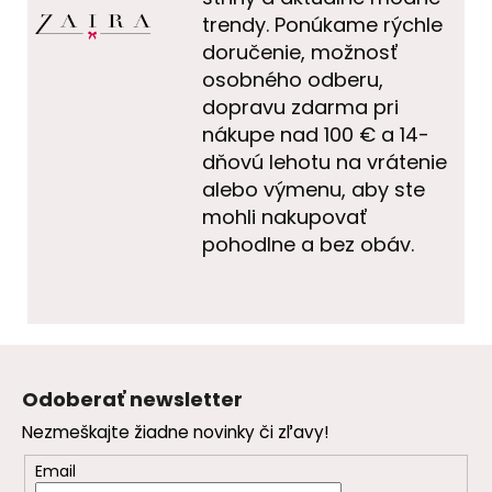
trendy. Ponúkame rýchle
doručenie, možnosť
osobného odberu,
dopravu zdarma pri
nákupe nad 100 € a 14-
dňovú lehotu na vrátenie
alebo výmenu, aby ste
mohli nakupovať
pohodlne a bez obáv.
Z
á
Odoberať newsletter
p
Nezmeškajte žiadne novinky či zľavy!
ä
t
Email