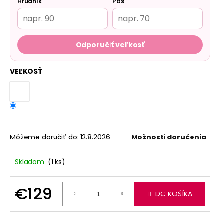
Hrudník
Pás
Odporučiť veľkosť
VEĽKOSŤ
Môžeme doručiť do:
12.8.2026
Možnosti doručenia
Skladom
(1 ks)
€129
DO KOŠÍKA
Jednotková
cena: