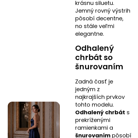
krásnu siluetu.
Jemný rovný výstrih
pôsobí decentne,
no stále veľmi
elegantne.
Odhalený
chrbát so
šnurovaním
Zadná časť je
jedným z
najkrajších prvkov
tohto modelu.
Odhalený chrbát
s
prekríženými
ramienkami a
šnurovaním
pôsobí