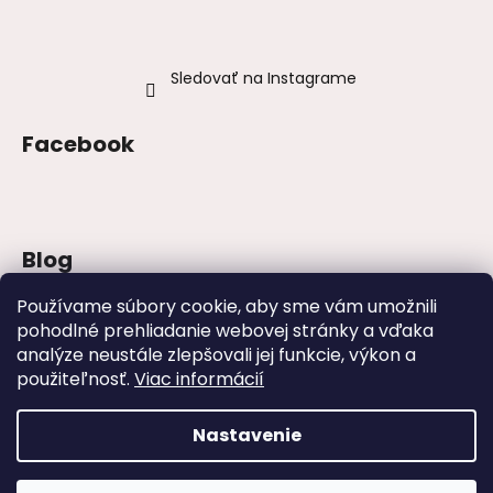
Sledovať na Instagrame
Facebook
Blog
Šaty na stužkovú 2026: trendy, farby a
Používame súbory cookie, aby sme vám umožnili
strihy
pohodlné prehliadanie webovej stránky a vďaka
analýze neustále zlepšovali jej funkcie, výkon a
Najväčšie módne chyby, ktoré ženy robia
na svadbách
použiteľnosť.
Viac informácií
Svadby – tipy, ako sa obliecť na svadbu
Nastavenie
Vytvoril Shoptet