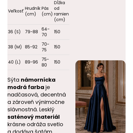
Dĺžka
Hrudník
Pás
od
Veľkosť
(cm)
(cm)
ramien
(cm)
64-
36 (S)
79-88
150
70
70-
38 (M)
85-92
150
75
75-
40 (L)
89-96
150
80
Sýta
námornícka
modrá farba
je
nadčasová, decentná
a zároveň výnimočne
slávnostná. Lesklý
saténový materiál
krásne odráža svetlo
a dodáva šatám