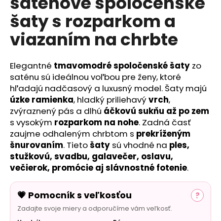
saténové spoločenské
č
a
šaty s rozparkom a
m
e
viazaním na chrbte
Elegantné
tmavomodré spoločenské šaty
zo
saténu sú ideálnou voľbou pre ženy, ktoré
hľadajú nadčasový a luxusný model. Šaty majú
úzke ramienka
, hladký priliehavý
vrch
,
zvýraznený pás a dlhú
áčkovú sukňu až po zem
s vysokým
rozparkom na nohe
. Zadná časť
zaujme odhaleným chrbtom s
prekríženým
šnurovaním
. Tieto
šaty
sú vhodné na
ples,
stužkovú, svadbu, galavečer, oslavu,
večierok, promócie aj slávnostné fotenie
.
💗 Pomocník s veľkosťou
?
Zadajte svoje miery a odporučíme vám veľkosť.