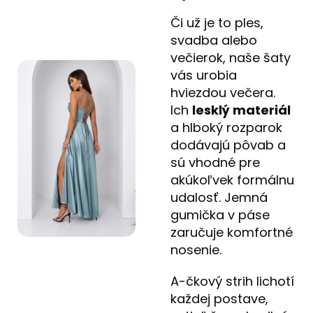
Či už je to ples,
svadba alebo
večierok, naše šaty
vás urobia
hviezdou večera.
Ich
lesklý materiál
a hlboký rozparok
dodávajú pôvab a
sú vhodné pre
akúkoľvek formálnu
udalosť. Jemná
gumička v páse
zaručuje komfortné
nosenie.
A-čkový strih lichotí
každej postave,