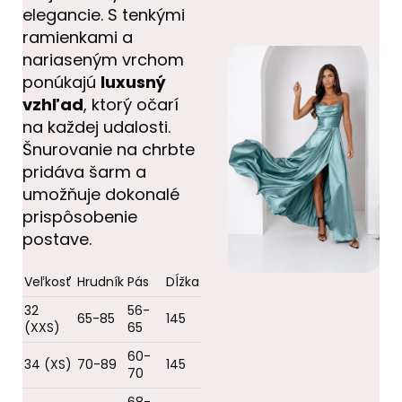
elegancie. S tenkými
ramienkami a
nariaseným vrchom
ponúkajú
luxusný
vzhľad
, ktorý očarí
na každej udalosti.
Šnurovanie na chrbte
pridáva šarm a
umožňuje dokonalé
prispôsobenie
postave.
Veľkosť
Hrudník
Pás
Dĺžka
32
56-
65-85
145
(XXS)
65
60-
34 (XS)
70-89
145
70