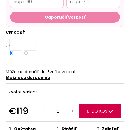
Odporučiť veľkosť
VEĽKOSŤ
Môžeme doručiť do:
Zvoľte variant
Možnosti doručenia
Zvoľte variant
€119
DO KOŠÍKA
Jednotková
cena:
Opýtať sa
Strážiť
Zdieľať