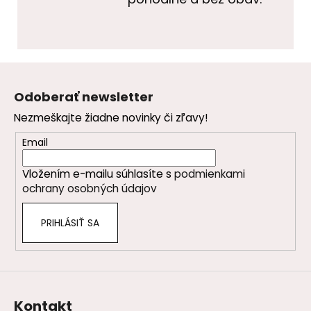
Z
á
Odoberať newsletter
p
Nezmeškajte žiadne novinky či zľavy!
ä
t
Email
i
Vložením e-mailu súhlasíte s
podmienkami
e
ochrany osobných údajov
PRIHLÁSIŤ SA
Kontakt