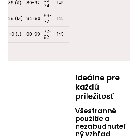
68-
36 (S)
80-92
145
74
69-
38 (M)
84-96
145
77
72-
40 (L)
88-99
145
82
Ideálne pre
každú
príležitosť
Všestranné
použitie a
nezabudnuteľ
ný vzhľad