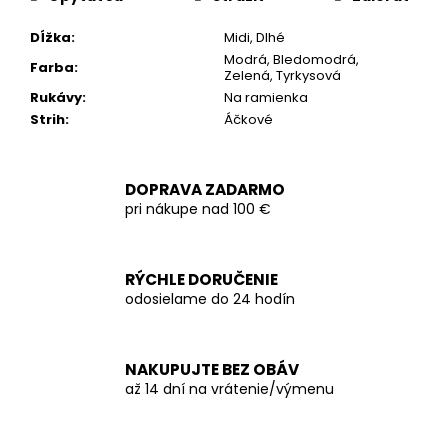
Dĺžka
:
Midi, Dlhé
Modrá, Bledomodrá,
Farba
:
Zelená, Tyrkysová
Rukávy
:
Na ramienka
Strih
:
Áčkové
DOPRAVA ZADARMO
pri nákupe nad 100 €
RÝCHLE DORUČENIE
odosielame do 24 hodín
NAKUPUJTE BEZ OBÁV
až 14 dní na vrátenie/výmenu