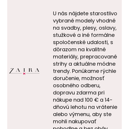
U nás nájdete starostlivo
vybrané modely vhodné
na svadby, plesy, oslavy,
stužkové a iné formálne
spoločenské udalosti, s
dôrazom na kvalitné
materiály, prepracované
strihy a aktuálne módne
trendy. Ponúkame rýchle
doručenie, možnosť
osobného odberu,
dopravu zdarma pri
nákupe nad 100 € a 14-
dňovú lehotu na vrátenie
alebo výmenu, aby ste
mohli nakupovať
pohodlne a bez obáv.