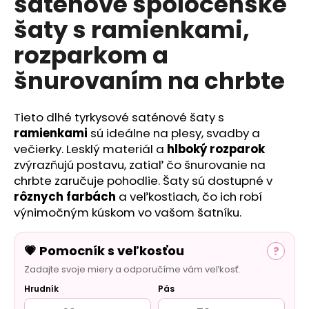
saténové spoločenské
č
a
šaty s ramienkami,
m
e
rozparkom a
šnurovaním na chrbte
Tieto dlhé tyrkysové saténové šaty s
ramienkami
sú ideálne na plesy, svadby a
večierky. Lesklý materiál a
hlboký rozparok
zvýrazňujú postavu, zatiaľ čo šnurovanie na
chrbte zaručuje pohodlie. Šaty sú dostupné v
rôznych farbách
a veľkostiach, čo ich robí
výnimočným kúskom vo vašom šatníku.
💗 Pomocník s veľkosťou
?
Zadajte svoje miery a odporučíme vám veľkosť.
Hrudník
Pás