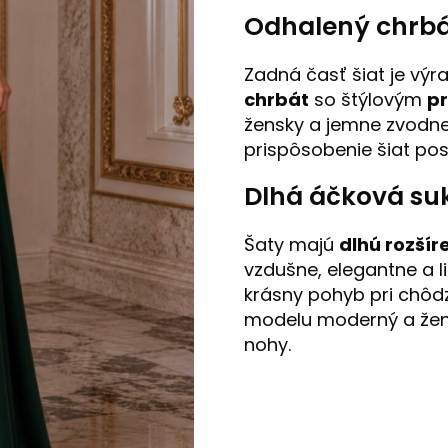
Odhalený chrbá
Zadná časť šiat je vý
chrbát
so štýlovým
p
žensky a jemne zvodne
prispôsobenie šiat po
Dlhá áčková su
Šaty majú
dlhú rozšír
vzdušne, elegantne a l
krásny pohyb pri chôdz
modelu moderný a žens
nohy.