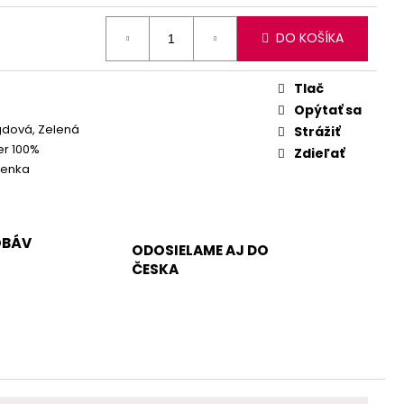
DO KOŠÍKA
Tlač
Opýtať sa
dová, Zelená
Strážiť
er 100%
Zdieľať
ienka
OBÁV
ODOSIELAME AJ DO
ČESKA