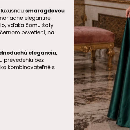
 luxusnou
smaragdovou
imoriadne elegantne.
lo, vďaka čomu šaty
ečernom osvetlení, na
ednoduchú eleganciu
,
mu prevedeniu bez
hko kombinovateľné s