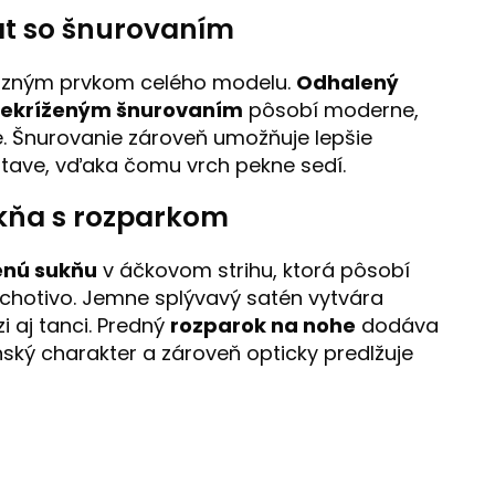
t so šnurovaním
razným prvkom celého modelu.
Odhalený
rekríženým šnurovaním
pôsobí moderne,
. Šnurovanie zároveň umožňuje lepšie
stave, vďaka čomu vrch pekne sedí.
kňa s rozparkom
enú sukňu
v áčkovom strihu, ktorá pôsobí
ichotivo. Jemne splývavý satén vytvára
i aj tanci. Predný
rozparok na nohe
dodáva
ký charakter a zároveň opticky predlžuje