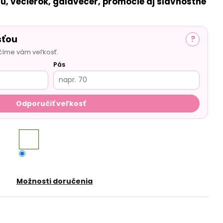
u, večierok, galavečer, promócie aj slávnostné
sťou
?
číme vám veľkosť.
Pás
Odporučiť veľkosť
Možnosti doručenia