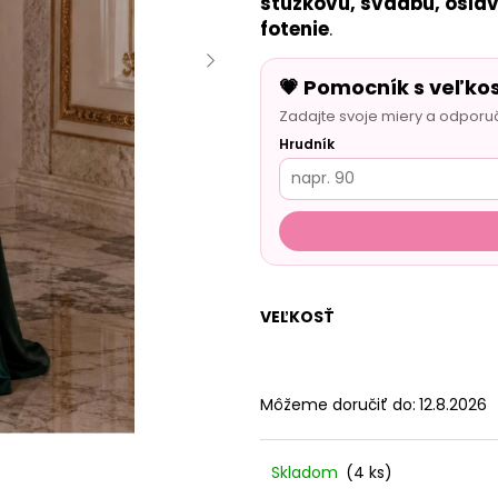
stužkovú, svadbu, oslav
fotenie
.
💗 Pomocník s veľko
Zadajte svoje miery a odporu
Hrudník
VEĽKOSŤ
Môžeme doručiť do:
12.8.2026
Skladom
(4 ks)