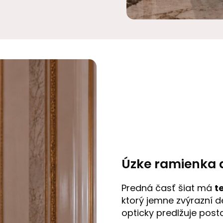
Úzke ramienka a
Predná časť šiat má
t
ktorý jemne zvýrazní de
opticky predlžuje post