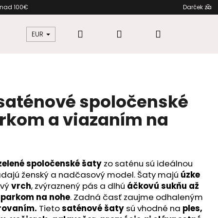
nákupe nad 100€ Darček zadarm
Hľadať
Prihlásenie
Nákupný
žkovú
Šaty pre moletky
Dámska móda
EUR
košík
 saténové spoločenské
arkom a viazaním na
elené spoločenské šaty
zo saténu sú ideálnou
ľadajú ženský a nadčasový model. Šaty majú
úzke
avý
vrch
, zvýraznený pás a dlhú
áčkovú sukňu až
zparkom na nohe
. Zadná časť zaujme odhaleným
rovaním.
Tieto
saténové šaty
sú vhodné na
ples,