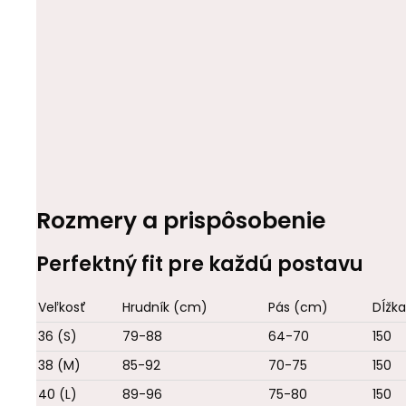
Rozmery a prispôsobenie
Perfektný fit pre každú postavu
Veľkosť
Hrudník (cm)
Pás (cm)
Dĺžk
36 (S)
79-88
64-70
150
38 (M)
85-92
70-75
150
40 (L)
89-96
75-80
150