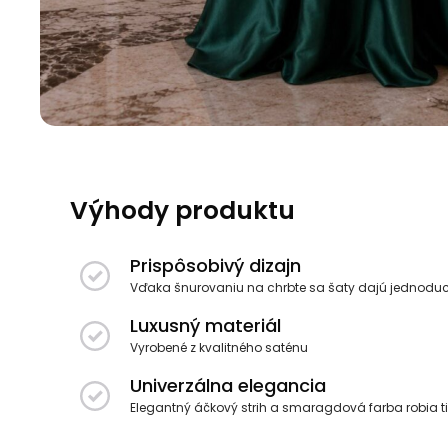
Výhody produktu
Prispôsobivý dizajn
Vďaka šnurovaniu na chrbte sa šaty dajú jednoduc
Luxusný materiál
Vyrobené z kvalitného saténu
Univerzálna elegancia
Elegantný áčkový strih a smaragdová farba robia ti