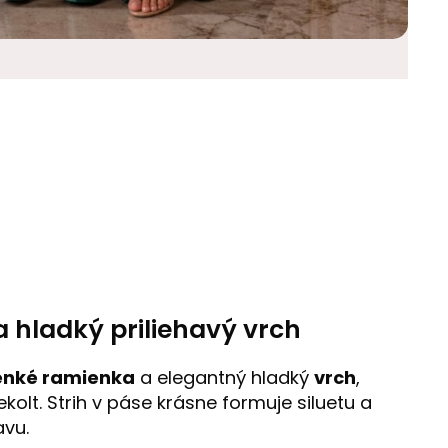
 hladký priliehavý vrch
enké ramienka
a elegantný hladký
vrch
,
kolt. Strih v páse krásne formuje siluetu a
avu.