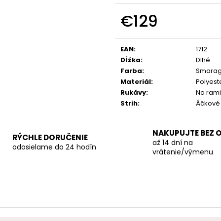
€129
Jednotková
cena:
EAN
:
1712
Dĺžka
:
Dlhé
Farba
:
Smarag
Materiál
:
Polyest
Rukávy
:
Na ram
Strih
:
Áčkové
NAKUPUJTE BEZ 
RÝCHLE DORUČENIE
až 14 dní na
odosielame do 24 hodín
vrátenie/výmenu