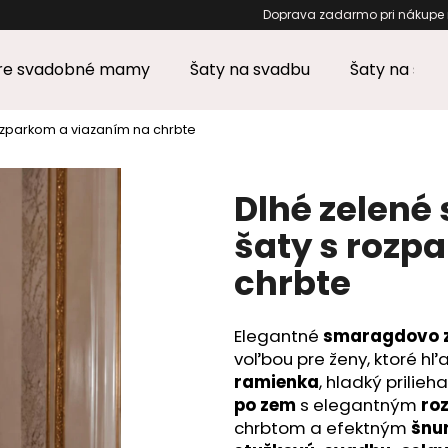
Doprava zadarmo pri 
pre svadobné mamy
Šaty na svadbu
Šaty na stu
Čo potrebujete nájsť?
ozparkom a viazaním na chrbte
HĽADAŤ
Dlhé zelené
šaty s rozp
chrbte
Odporúčame
Elegantné
smaragdovo z
voľbou pre ženy, ktoré h
ramienka
, hladký prilieh
po zem
s elegantným
ro
chrbtom a efektným
šnu