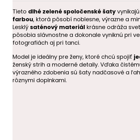
Tieto
dlhé zelené spoločenské šaty
vynikajú
farbou
, ktorá pôsobí noblesne, výrazne a m
Lesklý
saténový materiál
krásne odráža svet
pôsobia slávnostne a dokonale vyniknú pri v
fotografiách aj pri tanci.
Model je ideálny pre ženy, ktoré chcú spojiť
j
ženský strih a moderné detaily. Vďaka čisté
výrazného zdobenia sú šaty nadčasové a ľa
rôznymi doplnkami.