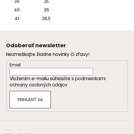
39
25
40
26
41
26,5
Z
á
Odoberať newsletter
p
Nezmeškajte žiadne novinky či zľavy!
ä
t
Email
i
Vložením e-mailu súhlasíte s
podmienkami
e
ochrany osobných údajov
PRIHLÁSIŤ SA