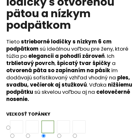
lodičky s otvorenou
č
a
pätou a nízkym
m
e
podpätkom
Tieto
strieborné lodičky s nízkym 6 cm
podpätkom
sú ideálnou voľbou pre ženy, ktoré
túžia po
elegancii a pohodlí zároveň
. Ich
trblietavý povrch
,
špicatý tvar špičky
a
otvorená päta so zapínaním na pásik
im
dodávajú sofistikovaný vzhľad vhodný na
ples,
svadbu, večierok aj stužkovú
. Vďaka
nižšiemu
podpätku
sú skvelou voľbou aj na
celovečerné
nosenie.
VEĽKOSŤ TOPÁNKY