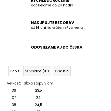
RÝCHLE DORUČENIE
odosielame do 24 hodín
NAKUPUJTE BEZ OBÁV
až 14 dní na vrátenie/výmenu
ODOSIELAME AJ DO ČESKA
Popis
Súvisiace (16)
Diskusia
Veľkosť:
dĺžka stopy v cm
36
23,5
37
24
38
24,5