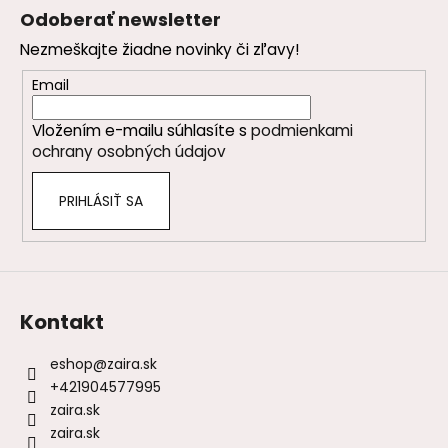
á
Odoberať newsletter
p
Nezmeškajte žiadne novinky či zľavy!
ä
t
Email
i
Vložením e-mailu súhlasíte s
podmienkami
e
ochrany osobných údajov
PRIHLÁSIŤ SA
Kontakt
eshop
@
zaira.sk
+421904577995
zaira.sk
zaira.sk