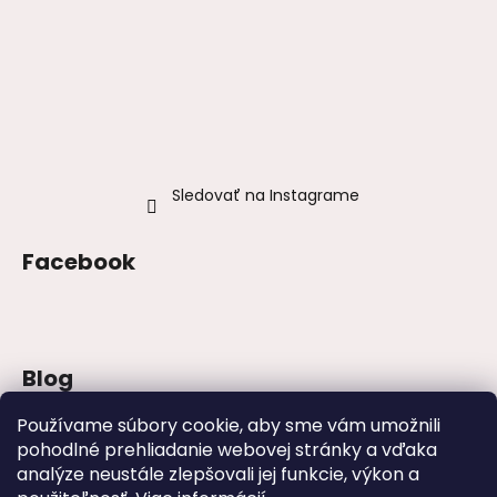
Sledovať na Instagrame
Facebook
Blog
Šaty na stužkovú 2026: trendy, farby a
Používame súbory cookie, aby sme vám umožnili
strihy
pohodlné prehliadanie webovej stránky a vďaka
analýze neustále zlepšovali jej funkcie, výkon a
Najväčšie módne chyby, ktoré ženy robia