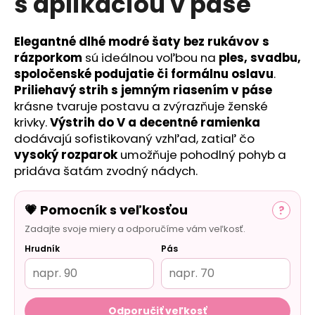
s aplikáciou v páse
č
a
m
Elegantné dlhé modré šaty bez rukávov s
e
rázporkom
sú ideálnou voľbou na
ples, svadbu,
spoločenské podujatie či formálnu oslavu
.
Priliehavý strih s jemným riasením v páse
krásne tvaruje postavu a zvýrazňuje ženské
krivky.
Výstrih do V a decentné ramienka
dodávajú sofistikovaný vzhľad, zatiaľ čo
vysoký rozparok
umožňuje pohodlný pohyb a
pridáva šatám zvodný nádych.
💗 Pomocník s veľkosťou
?
Zadajte svoje miery a odporučíme vám veľkosť.
Hrudník
Pás
Odporučiť veľkosť