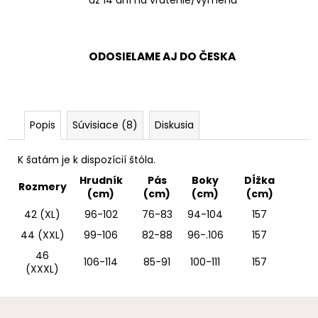
ODOSIELAME AJ DO ČESKA
Popis
Súvisiace (8)
Diskusia
K šatám je k dispozícií štóla.
Hrudník
Pás
Boky
Dĺžka
Rozmery
(cm)
(cm)
(cm)
(cm)
42 (XL)
96-102
76-83
94-104
157
44 (XXL)
99-106
82-88
96-.106
157
46
106-114
85-91
100-111
157
(XXXL)
Z