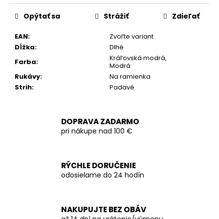
cena:
Opýtať sa
Strážiť
Zdieľať
EAN
:
Zvoľte variant
Dĺžka
:
Dlhé
Kráľovská modrá,
Farba
:
Modrá
Rukávy
:
Na ramienka
Strih
:
Padavé
DOPRAVA ZADARMO
pri nákupe nad 100 €
RÝCHLE DORUČENIE
odosielame do 24 hodín
NAKUPUJTE BEZ OBÁV
až 14 dní na vrátenie/výmenu