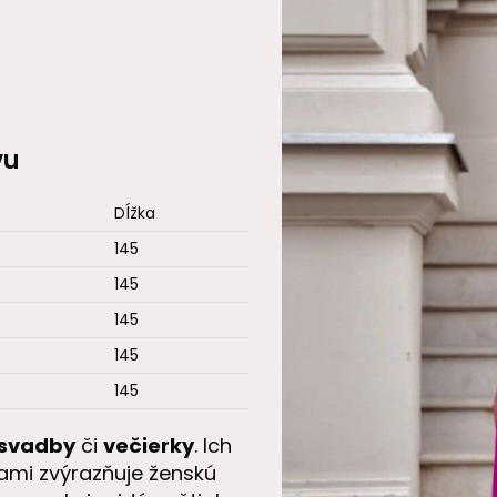
vu
Dĺžka
145
145
4
145
145
145
svadby
či
večierky
. Ich
ami zvýrazňuje ženskú