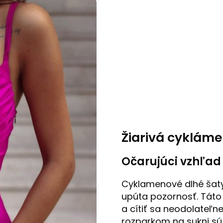
Žiarivá cyklám
Očarujúci vzhľad 
Cyklamenové dlhé šat
upúta pozornosť. Táto f
a cítiť sa neodolateľn
rozparkom na sukni sú