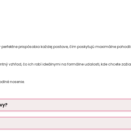
 perfektne prispôsobia každej postave, čím poskytujú maximálne pohodl
 vzhľad, čo ich robí ideálnymi na formálne udalosti, kde chcete zažiar
odlné nosenie.
vy?