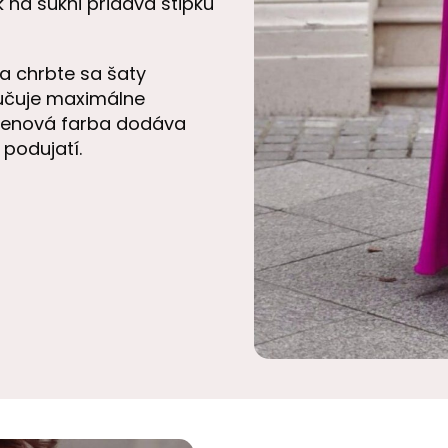
 na sukni pridáva štipku
a chrbte sa šaty
ručuje maximálne
ámenová farba dodáva
podujatí.