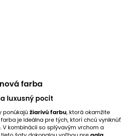
enová farba
a luxusný pocit
y ponúkajú
žiarivú farbu
, ktorá okamžite
arba je ideálna pre tých, ktorí chcú vyniknúť
e. V kombinácii so splývavým vrchom a
 tieto šaty dokonalou voľbou pre
gala