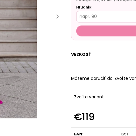
Hrudník
VEĽKOSŤ
Môžeme doručiť do:
Zvoľte var
Zvoľte variant
€119
Jednotková
cena:
EAN
:
1551