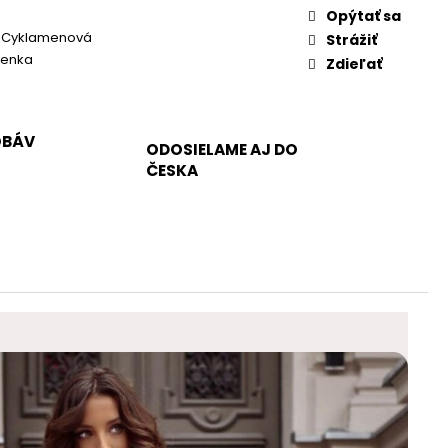
Opýtať sa
, Cyklamenová
Strážiť
ienka
Zdieľať
OBÁV
ODOSIELAME AJ DO
ČESKA