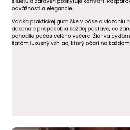
siluetu a zároveň poskytuje komfort. Rozparok
odvážnosti a elegancie.
Vďaka praktickej gumičke v páse a viazaniu n
dokonale prispôsobia každej postave, čo za
pohodlie počas celého večera. Žiarivá cykl
šatám luxusný vzhľad, ktorý očarí na každom 