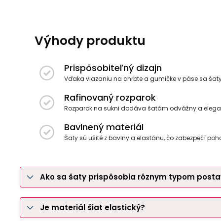
Výhody produktu
Prispôsobiteľný dizajn
Vďaka viazaniu na chrbte a gumičke v páse sa šaty
Rafinovaný rozparok
Rozparok na sukni dodáva šatám odvážny a elegantný
Bavlnený materiál
Šaty sú ušité z bavlny a elastánu, čo zabezpečí poh
Ako sa šaty prispôsobia rôznym typom posta
Je materiál šiat elastický?