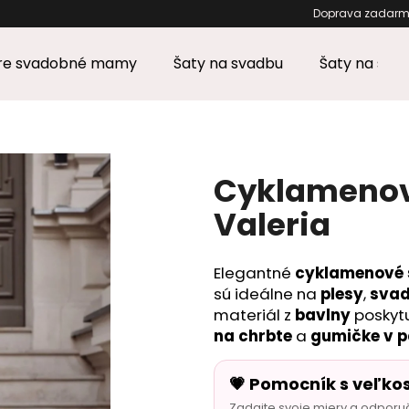
Doprava zadarm
pre svadobné mamy
Šaty na svadbu
Šaty na stu
Čo potrebujete nájsť?
HĽADAŤ
Cyklamenové
Valeria
Odporúčame
Elegantné
cyklamenové 
sú ideálne na
plesy
,
sva
materiál z
bavlny
poskytu
na chrbte
a
gumičke v 
💗 Pomocník s veľko
Zadajte svoje miery a odporu