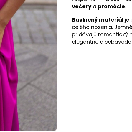
večery
a
promócie
.
Bavlnený materiál
je
celého nosenia. Jemn
pridávajú romantický 
elegantne a sebavedom