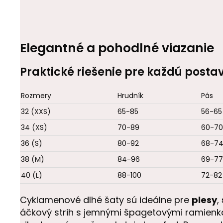
Elegantné a pohodlné viazanie
Praktické riešenie pre každú posta
Rozmery
Hrudník
Pás
32 (XXS)
65-85
56-65
34 (XS)
70-89
60-70
36 (S)
80-92
68-7
38 (M)
84-96
69-77
40 (L)
88-100
72-82
Cyklamenové dlhé šaty sú ideálne pre
plesy
,
áčkový strih s jemnými špagetovými ramienk