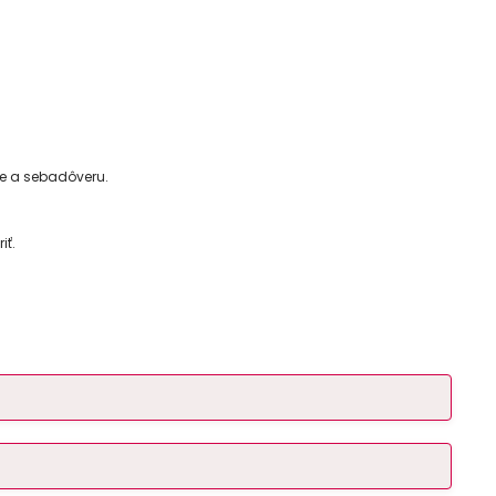
ie a sebadôveru.
iť.