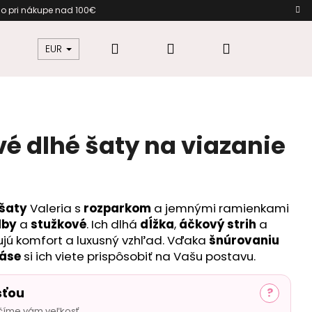
o pri nákupe nad 100€ Darček 
Hľadať
Prihlásenie
Nákupný
žkovú
Šaty pre moletky
Dámska móda
EUR
košík
 dlhé šaty na viazanie
šaty
Valeria s
rozparkom
a jemnými ramienkami
dby
a
stužkové
. Ich dlhá
dĺžka
,
áčkový strih
a
jú komfort a luxusný vzhľad. Vďaka
šnúrovaniu
páse
si ich viete prispôsobiť na Vašu postavu.
sťou
?
číme vám veľkosť.