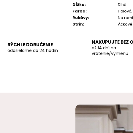
Dĺžka
:
Dlhé
Farba
:
Fialová
Rukávy
:
Na ram
Strih
:
Áčkové
NAKUPUJTE BEZ 
RÝCHLE DORUČENIE
až 14 dní na
odosielame do 24 hodín
vrátenie/výmenu