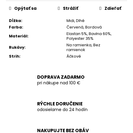
cena:
Opýtať sa
Strážiť
Zdieľať
Dĺžka
:
Midi, Dlhé
Farba
:
Červená, Bordová
Elastan 5%, Bavlna 60%,
Materiál
:
Polyester 35%
Na ramienka, Bez
Rukávy
:
ramienok
Strih
:
Áčkové
DOPRAVA ZADARMO
pri nákupe nad 100 €
RÝCHLE DORUČENIE
odosielame do 24 hodín
NAKUPUJTE BEZ OBÁV