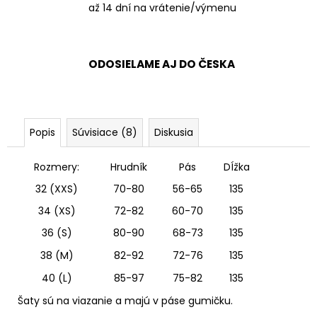
až 14 dní na vrátenie/výmenu
ODOSIELAME AJ DO ČESKA
Popis
Súvisiace (8)
Diskusia
Rozmery:
Hrudník
Pás
DÍžka
32 (XXS)
70-80
56-65
135
34 (XS)
72-82
60-70
135
36 (S)
80-90
68-73
135
38 (M)
82-92
72-76
135
40 (L)
85-97
75-82
135
Šaty sú na viazanie a majú v páse gumičku.