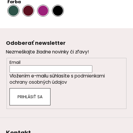
Farba
.
.
.
Z
á
Odoberať newsletter
p
Nezmeškajte žiadne novinky či zľavy!
ä
t
Email
i
Vložením e-mailu súhlasíte s
podmienkami
e
ochrany osobných údajov
PRIHLÁSIŤ SA
Kontakt