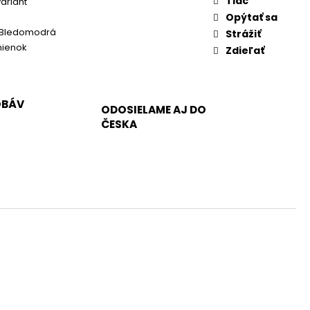
Tlač
variant
Opýtať sa
 Bledomodrá
Strážiť
mienok
Zdieľať
OBÁV
ODOSIELAME AJ DO
ČESKA