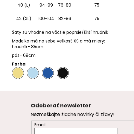
40 (L)
94-99
76-80
75
42 (XL)
100-104
82-86
75
Šaty sú vhodné na väčšie poprsie/širší hrudník
Modelka má na sebe veľkosť XS a má miery:
hrudník- 85cm
pás- 68cm
Farba
.
.
.
Z
á
Odoberať newsletter
p
Nezmeškajte žiadne novinky či zľavy!
ä
t
Email
i