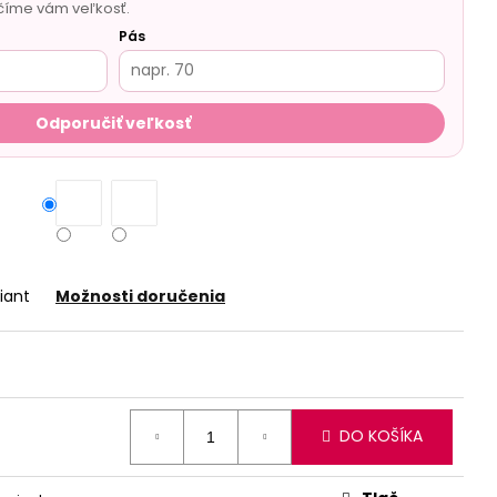
číme vám veľkosť.
Pás
Odporučiť veľkosť
iant
Možnosti doručenia
DO KOŠÍKA