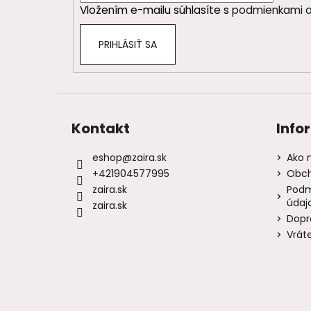
Vložením e-mailu súhlasíte s
podmienkami o
e
PRIHLÁSIŤ SA
Kontakt
Info
eshop
@
zaira.sk
Ako 
+421904577995
Obch
zaira.sk
Podm
údaj
zaira.sk
Dopr
Vrát