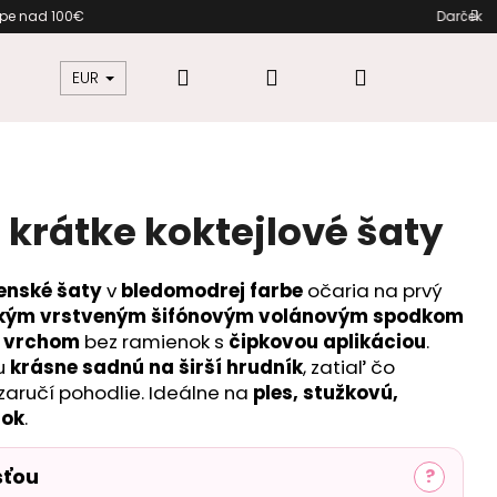
mo pri nákupe nad 100€ Darček
Hľadať
Prihlásenie
Nákupný
žkovú
Šaty pre moletky
Dámska móda
EUR
košík
krátke koktejlové šaty
enské šaty
v
bledomodrej farbe
očaria na prvý
kým vrstveným šifónovým volánovým spodkom
 vrchom
bez ramienok s
čipkovou aplikáciou
.
u
krásne sadnú na širší hrudník
, zatiaľ čo
zaručí pohodlie. Ideálne na
ples, stužkovú,
rok
.
sťou
?