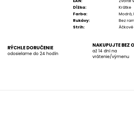
EAN
:
Zvoľte 
Dĺžka
:
Krátke
Farba
:
Modrá,
Rukávy
:
Bez ra
Strih
:
Áčkové
NAKUPUJTE BEZ 
RÝCHLE DORUČENIE
až 14 dní na
odosielame do 24 hodín
vrátenie/výmenu