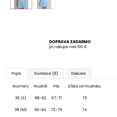
DOPRAVA ZADARMO
pri nákupe nad 100 €
Popis
Súvisiace (8)
Diskusia
Rozmery
Hrudník
Pás
Dĺžka od hrudníka
36 (S)
88-92
67-71
73
38 (M)
90-94
72-76
74