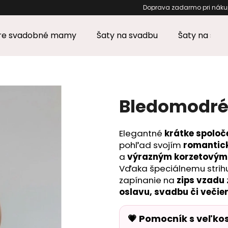
Doprava zadar
pre svadobné mamy
Šaty na svadbu
Šaty na stu
Čo potrebujete nájsť?
HĽADAŤ
Bledomodré 
Elegantné
krátke spoloč
Odporúčame
pohľad svojím
romantic
a
výrazným korzetovým
Vďaka špeciálnemu strih
zapínanie na
zips vzadu
oslavu, svadbu či večie
💗 Pomocník s veľko