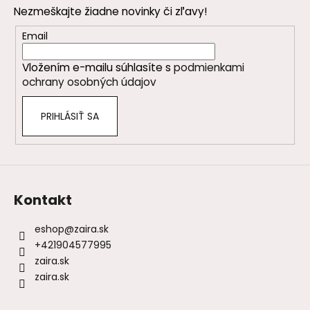
p
Nezmeškajte žiadne novinky či zľavy!
ä
t
Email
i
Vložením e-mailu súhlasíte s
podmienkami
e
ochrany osobných údajov
PRIHLÁSIŤ SA
Kontakt
eshop
@
zaira.sk
+421904577995
zaira.sk
zaira.sk