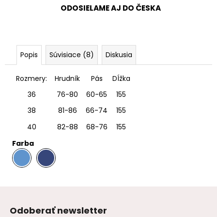
ODOSIELAME AJ DO ČESKA
Popis
Súvisiace (8)
Diskusia
Rozmery:
Hrudník
Pás
DÍžka
36
76-80
60-65
155
38
81-86
66-74
155
40
82-88
68-76
155
Farba
.
Z
á
Odoberať newsletter