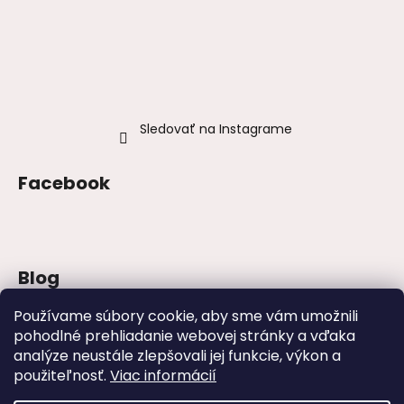
Sledovať na Instagrame
Facebook
Blog
Šaty na stužkovú 2026: trendy, farby a
Používame súbory cookie, aby sme vám umožnili
strihy
pohodlné prehliadanie webovej stránky a vďaka
analýze neustále zlepšovali jej funkcie, výkon a
Najväčšie módne chyby, ktoré ženy robia
na svadbách
použiteľnosť.
Viac informácií
Svadby – tipy, ako sa obliecť na svadbu