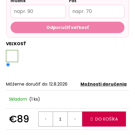
Hrudník
Pás
Odporučiť veľkosť
VEĽKOSŤ
Môžeme doručiť do:
12.8.2026
Možnosti doručenia
Skladom
(1 ks)
€89
DO KOŠÍKA
Jednotková
cena: