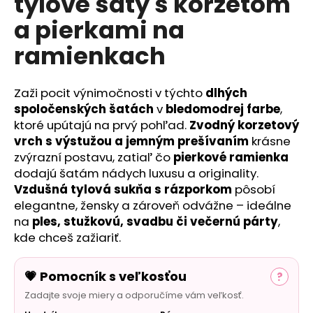
tylové šaty s korzetom
č
a
a pierkami na
m
e
ramienkach
Zaži pocit výnimočnosti v týchto
dlhých
spoločenských šatách
v
bledomodrej farbe
,
ktoré upútajú na prvý pohľad.
Zvodný korzetový
vrch s výstužou a jemným prešívaním
krásne
zvýrazní postavu, zatiaľ čo
pierkové ramienka
dodajú šatám nádych luxusu a originality.
Vzdušná tylová sukňa s rázporkom
pôsobí
elegantne, žensky a zároveň odvážne – ideálne
na
ples, stužkovú, svadbu či večernú párty
,
kde chceš zažiariť.
💗 Pomocník s veľkosťou
?
Zadajte svoje miery a odporučíme vám veľkosť.