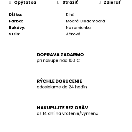
Opýtať sa
Strážiť
Zdieľať
Dĺžka
:
Dlhé
Farba
:
Modrá, Bledomodrá
Rukávy
:
Na ramienka
Strih
:
Áčkové
DOPRAVA ZADARMO
pri nákupe nad 100 €
RÝCHLE DORUČENIE
odosielame do 24 hodín
NAKUPUJTE BEZ OBÁV
až 14 dní na vrátenie/výmenu