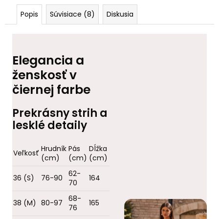
Popis
Súvisiace (8)
Diskusia
Elegancia a
ženskosť v
čiernej farbe
Prekrásny strih a
lesklé detaily
Hrudník
Pás
Dĺžka
Veľkosť
(cm)
(cm)
(cm)
62-
36 (S)
76-90
164
70
68-
38 (M)
80-97
165
76