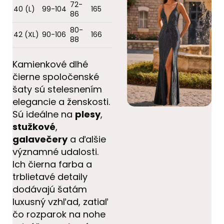
72-
40 (L)
99-104
165
86
80-
42 (XL)
90-106
166
88
Kamienkové dlhé
čierne spoločenské
šaty sú stelesnením
elegancie a ženskosti.
Sú ideálne na
plesy
,
stužkové
,
galavečery
a ďalšie
významné udalosti.
Ich čierna farba a
trblietavé detaily
dodávajú šatám
luxusný vzhľad, zatiaľ
čo rozparok na nohe