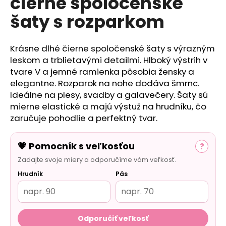
čierne spoločenské
č
a
šaty s rozparkom
m
e
Krásne dlhé čierne spoločenské šaty s výrazným
leskom a trblietavými detailmi. Hlboký výstrih v
tvare V a jemné ramienka pôsobia žensky a
elegantne. Rozparok na nohe dodáva šmrnc.
Ideálne na plesy, svadby a galavečery. Šaty sú
mierne elastické a majú výstuž na hrudníku, čo
zaručuje pohodlie a perfektný tvar.
💗 Pomocník s veľkosťou
?
Zadajte svoje miery a odporučíme vám veľkosť.
Hrudník
Pás
Odporučiť veľkosť