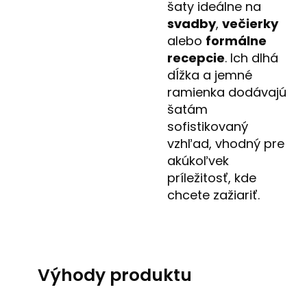
šaty ideálne na
svadby
,
večierky
alebo
formálne
recepcie
. Ich dlhá
dĺžka a jemné
ramienka dodávajú
šatám
sofistikovaný
vzhľad, vhodný pre
akúkoľvek
príležitosť, kde
chcete zažiariť.
Výhody produktu