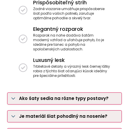
Prispôsobiteľný strih
Zadné viazanie umožňuje prispôsobenie
šiat podľa vašich potrieb, zaručuje
optimálne pohodlie a skvelý tvar.
Elegantný rozparok
Rozparok na nohe dodáva šatám
moderný vzhľad a uľahčuje pohyb, čo je
ideálne pre tanec a pohyb na
spoločenských udalostiach.
Luxusný lesk
Trblietavé detaily a výrazný lesk čiernej látky
robia z týchto šiat očarujúci kúsok ideálny
pre špeciálne príležitosti.
Ako šaty sedia na rôzne typy postavy?
Je materiál šiat pohodlný na nosenie?