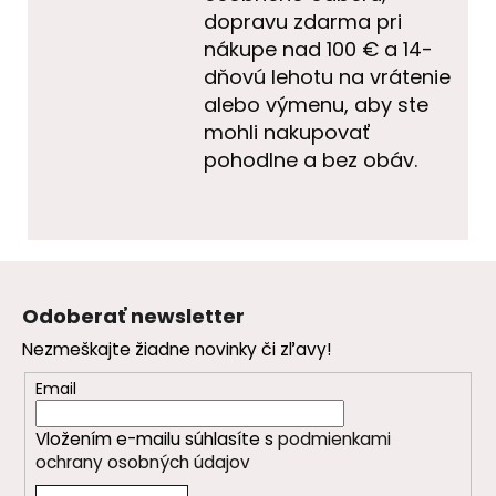
dopravu zdarma pri
nákupe nad 100 € a 14-
dňovú lehotu na vrátenie
alebo výmenu, aby ste
mohli nakupovať
pohodlne a bez obáv.
Z
á
Odoberať newsletter
p
Nezmeškajte žiadne novinky či zľavy!
ä
t
Email
i
Vložením e-mailu súhlasíte s
podmienkami
e
ochrany osobných údajov