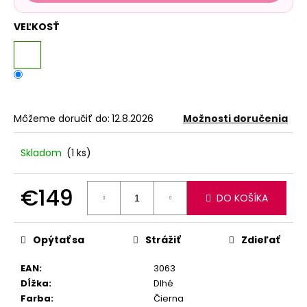
VEĽKOSŤ
Môžeme doručiť do:
12.8.2026
Možnosti doručenia
Skladom
(1 ks)
€149
DO KOŠÍKA
Jednotková
cena:
Opýtať sa
Strážiť
Zdieľať
EAN
:
3063
Dĺžka
:
Dlhé
Farba
:
Čierna