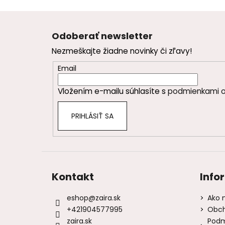
Z
á
Odoberať newsletter
p
Nezmeškajte žiadne novinky či zľavy!
ä
t
Email
i
Vložením e-mailu súhlasíte s
podmienkami o
e
PRIHLÁSIŤ SA
Kontakt
Info
eshop
@
zaira.sk
Ako 
+421904577995
Obch
zaira.sk
Podm