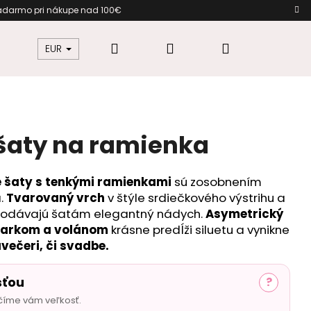
 zadarmo pri nákupe nad 100€ 
Hľadať
Prihlásenie
Nákupný
žkovú
Šaty pre moletky
Dámska móda
EUR
košík
 šaty na ramienka
é šaty s tenkými ramienkami
sú zosobnením
.
Tvarovaný vrch
v štýle srdiečkového výstrihu a
odávajú šatám elegantný nádych.
Asymetrický
zparkom a volánom
krásne predĺži siluetu a vynikne
avečeri, či svadbe.
sťou
?
číme vám veľkosť.