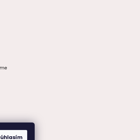
ame
Súhlasím