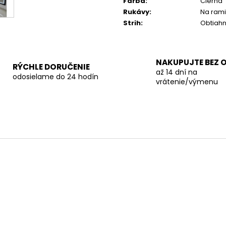
Farba
:
Čierna
Rukávy
:
Na ram
Strih
:
Obtiah
NAKUPUJTE BEZ 
RÝCHLE DORUČENIE
až 14 dní na
odosielame do 24 hodín
vrátenie/výmenu