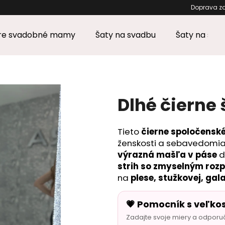
Doprava
pre svadobné mamy
Šaty na svadbu
Šaty na stu
Čo potrebujete nájsť?
HĽADAŤ
Dlhé čierne
Tieto
čierne spoločensk
Odporúčame
ženskosti a sebavedomia
výrazná mašľa v páse
d
strih so zmyselným ro
na
plese, stužkovej, gal
💗 Pomocník s veľko
Zadajte svoje miery a odporu