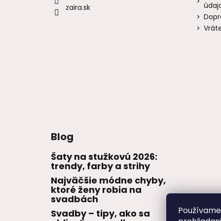
údaj
zaira.sk
Dopr
Vrát
Blog
Šaty na stužkovú 2026:
trendy, farby a strihy
Najväčšie módne chyby,
ktoré ženy robia na
svadbách
Používame 
Svadby – tipy, ako sa