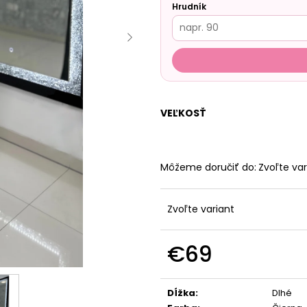
Hrudník
VEĽKOSŤ
Môžeme doručiť do:
Zvoľte var
Zvoľte variant
€69
Jednotková
cena:
Dĺžka
:
Dlhé