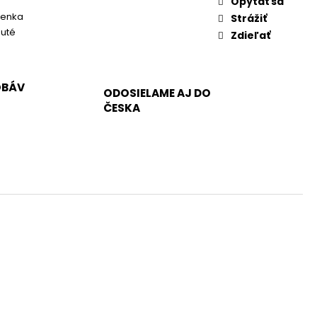
Opýtať sa
ienka
Strážiť
nuté
Zdieľať
OBÁV
ODOSIELAME AJ DO
ČESKA