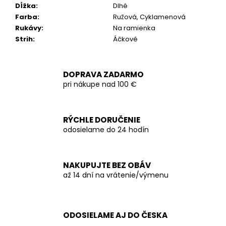
Dĺžka
:
Dlhé
Farba
:
Ružová, Cyklamenová
Rukávy
:
Na ramienka
Strih
:
Áčkové
DOPRAVA ZADARMO
pri nákupe nad 100 €
RÝCHLE DORUČENIE
odosielame do 24 hodín
NAKUPUJTE BEZ OBÁV
až 14 dní na vrátenie/výmenu
ODOSIELAME AJ DO ČESKA