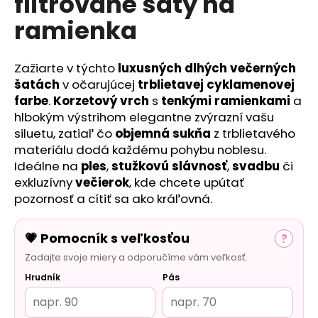
flitrované šaty na
č
a
ramienka
m
e
Zažiarte v týchto
luxusných dlhých večerných
šatách
v očarujúcej
trblietavej cyklamenovej
farbe
.
Korzetový vrch
s
tenkými
ramienkami
a
hlbokým výstrihom elegantne zvýrazní vašu
siluetu, zatiaľ čo
objemná sukňa
z trblietavého
materiálu dodá každému pohybu noblesu.
Ideálne na
ples
,
stužkovú slávnosť
,
svadbu
či
exkluzívny
večierok
, kde chcete upútať
pozornosť a cítiť sa ako kráľovná.
💗 Pomocník s veľkosťou
?
Zadajte svoje miery a odporučíme vám veľkosť.
Hrudník
Pás