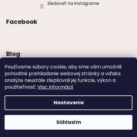
Sledovať na Instagrame
Facebook
Blog
Šaty na stužkovú 2026: trendy, farby a
Používame súbory cookie, aby sme vám umožnili
strihy
pohodlné prehliadanie webovej stránky a vďaka
analýze neustále zlepšovali jej funkcie, výkon a
Najväčšie módne chyby, ktoré ženy robia
na svadbách
použiteľnosť.
Viac informácií
Svadby – tipy, ako sa obliecť na svadbu
Nastavenie
Vytvoril Shoptet
Súhlasím
Copyright 2026
www.zaira.sk
. Všetky práva vyhradené.