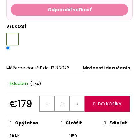
Odporučiť veľkosť
VEĽKOSŤ
Môžeme doručiť do:
12.8.2026
Možnosti doručenia
Skladom
(1 ks)
€179
DO KOŠÍKA
Jednotková
cena:
Opýtať sa
Strážiť
Zdieľať
EAN
:
1150