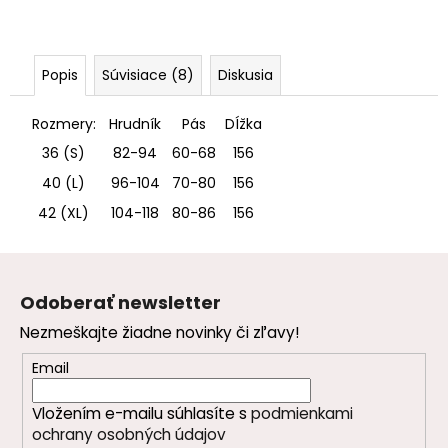
Popis
Súvisiace (8)
Diskusia
Rozmery:
Hrudník
Pás
DÍžka
36 (S)
82-94
60-68
156
40 (L)
96-104
70-80
156
42 (XL)
104-118
80-86
156
Z
á
Odoberať newsletter
p
Nezmeškajte žiadne novinky či zľavy!
ä
t
Email
i
Vložením e-mailu súhlasíte s
podmienkami
e
ochrany osobných údajov